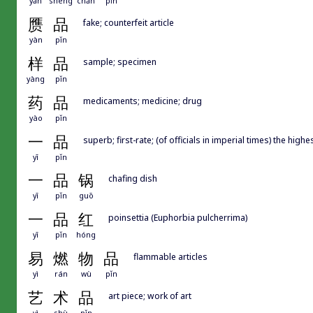
yǎn
shēng
chǎn
pǐn
赝
品
fake; counterfeit article
yàn
pǐn
样
品
sample; specimen
yàng
pǐn
药
品
medicaments; medicine; drug
yào
pǐn
一
品
superb; first-rate; (of officials in imperial times) the highe
yī
pǐn
一
品
锅
chafing dish
yī
pǐn
guō
一
品
红
poinsettia (Euphorbia pulcherrima)
yī
pǐn
hóng
易
燃
物
品
flammable articles
yì
rán
wù
pǐn
艺
术
品
art piece; work of art
yì
shù
pǐn