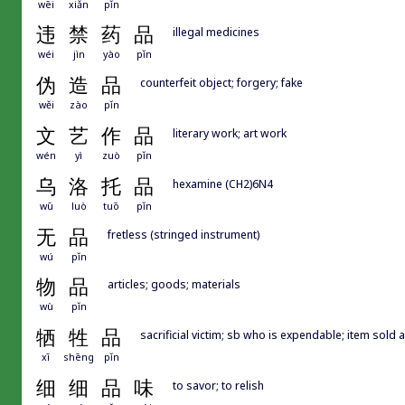
wēi
xiǎn
pǐn
违
禁
药
品
illegal medicines
wéi
jìn
yào
pǐn
伪
造
品
counterfeit object; forgery; fake
wěi
zào
pǐn
文
艺
作
品
literary work; art work
wén
yì
zuò
pǐn
乌
洛
托
品
hexamine (CH2)6N4
wū
luò
tuō
pǐn
无
品
fretless (stringed instrument)
wú
pǐn
物
品
articles; goods; materials
wù
pǐn
牺
牲
品
sacrificial victim; sb who is expendable; item sold a
xī
shēng
pǐn
细
细
品
味
to savor; to relish