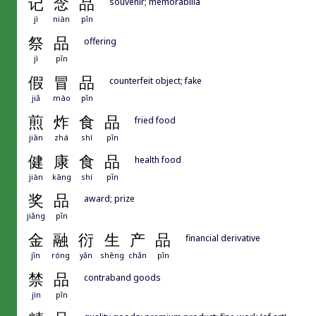
记
念
品
souvenir; memorabilia
jì
niàn
pǐn
祭
品
offering
jì
pǐn
假
冒
品
counterfeit object; fake
jiǎ
mào
pǐn
煎
炸
食
品
fried food
jiān
zhá
shí
pǐn
健
康
食
品
health food
jiàn
kāng
shí
pǐn
奖
品
award; prize
jiǎng
pǐn
金
融
衍
生
产
品
financial derivative
jīn
róng
yǎn
shēng
chǎn
pǐn
禁
品
contraband goods
jìn
pǐn