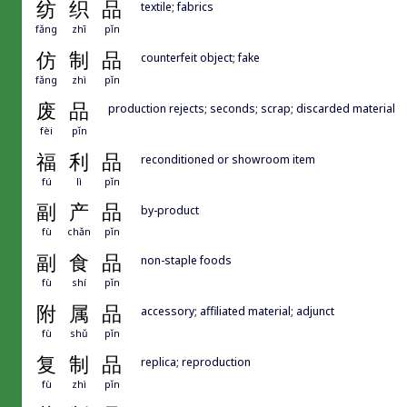
纺
织
品
textile; fabrics
fǎng
zhī
pǐn
仿
制
品
counterfeit object; fake
fǎng
zhì
pǐn
废
品
production rejects; seconds; scrap; discarded material
fèi
pǐn
福
利
品
reconditioned or showroom item
fú
lì
pǐn
副
产
品
by-product
fù
chǎn
pǐn
副
食
品
non-staple foods
fù
shí
pǐn
附
属
品
accessory; affiliated material; adjunct
fù
shǔ
pǐn
复
制
品
replica; reproduction
fù
zhì
pǐn