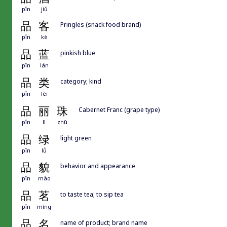
pǐn
jiǔ
品
客
Pringles (snack food brand)
pǐn
kè
品
蓝
pinkish blue
pǐn
lán
品
类
category; kind
pǐn
lèi
品
丽
珠
Cabernet Franc (grape type)
pǐn
lì
zhū
品
绿
light green
pǐn
lǜ
品
貌
behavior and appearance
pǐn
mào
品
茗
to taste tea; to sip tea
pǐn
míng
品
名
name of product; brand name