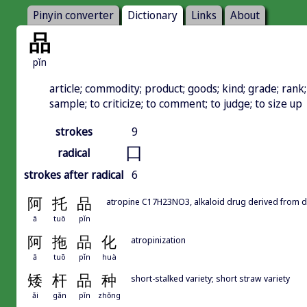
Pinyin converter
Dictionary
Links
About
品
pǐn
article; commodity; product; goods; kind; grade; rank;
sample; to criticize; to comment; to judge; to size up
strokes
9
口
radical
strokes after radical
6
阿
托
品
atropine C17H23NO3, alkaloid drug derived from d
ā
tuō
pǐn
阿
拖
品
化
atropinization
ā
tuō
pǐn
huà
矮
杆
品
种
short-stalked variety; short straw variety
ǎi
gǎn
pǐn
zhǒng