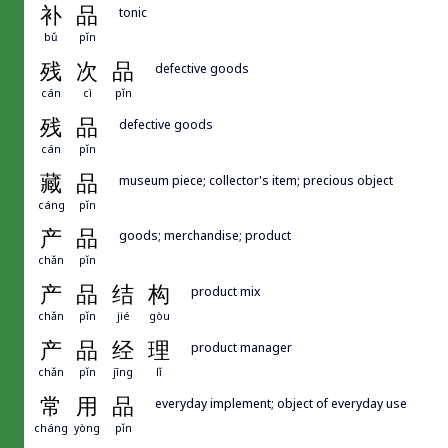
补
品
tonic
bǔ
pǐn
残
次
品
defective goods
cán
cì
pǐn
残
品
defective goods
cán
pǐn
藏
品
museum piece; collector's item; precious object
cáng
pǐn
产
品
goods; merchandise; product
chǎn
pǐn
产
品
结
构
product mix
chǎn
pǐn
jié
gòu
产
品
经
理
product manager
chǎn
pǐn
jīng
lǐ
常
用
品
everyday implement; object of everyday use
cháng
yòng
pǐn