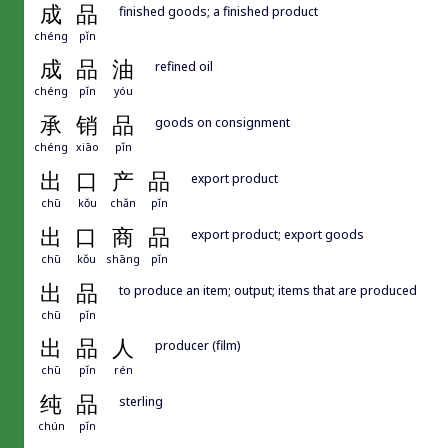
成
品
finished goods; a finished product
chéng
pǐn
成
品
油
refined oil
chéng
pǐn
yóu
承
销
品
goods on consignment
chéng
xiāo
pǐn
出
口
产
品
export product
chū
kǒu
chǎn
pǐn
出
口
商
品
export product; export goods
chū
kǒu
shāng
pǐn
出
品
to produce an item; output; items that are produced
chū
pǐn
出
品
人
producer (film)
chū
pǐn
rén
纯
品
sterling
chún
pǐn