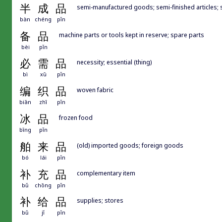
半
成
品
semi-manufactured goods; semi-finished articles; 
bàn
chéng
pǐn
备
品
machine parts or tools kept in reserve; spare parts
bèi
pǐn
必
需
品
necessity; essential (thing)
bì
xū
pǐn
编
织
品
woven fabric
biān
zhī
pǐn
冰
品
frozen food
bīng
pǐn
舶
来
品
(old) imported goods; foreign goods
bó
lái
pǐn
补
充
品
complementary item
bǔ
chōng
pǐn
补
给
品
supplies; stores
bǔ
jǐ
pǐn