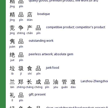
精
品
quality goods; premium product; fine work (of art)
jīng
pǐn
精
品
店
boutique
jīng
pǐn
diàn
竞
争
产
品
competitive product; competitor's product
jìng
zhēng
chǎn
pǐn
隽
品
outstanding work
juàn
pǐn
绝
品
peerless artwork; absolute gem
jué
pǐn
垃
圾
食
品
junk food
lā
jī
shí
pǐn
兰
郑
长
成
品
油
管
道
Lanzhou-Zhengzhou-
lán
zhèng
cháng
chéng
pǐn
yóu
guǎn
dào
礼
品
gift; present
lǐ
pǐn
clean, unadulterated food product; organic 