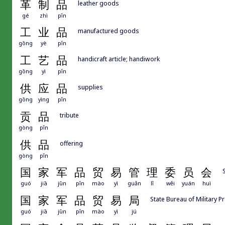
革
制
品
leather goods
gé
zhì
pǐn
工
业
品
manufactured goods
gōng
yè
pǐn
工
艺
品
handicraft article; handiwork
gōng
yì
pǐn
供
应
品
supplies
gōng
yìng
pǐn
贡
品
tribute
gòng
pǐn
供
品
offering
gòng
pǐn
国
家
军
品
贸
易
管
理
委
员
会
guó
jiā
jūn
pǐn
mào
yì
guǎn
lǐ
wěi
yuán
huì
国
家
军
品
贸
易
局
State Bureau of Military 
guó
jiā
jūn
pǐn
mào
yì
jú