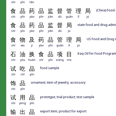
shí
pǐn
tān
食
品
药
品
监
督
管
理
局
(China) Food
shí
pǐn
yào
pǐn
jiān
dū
guǎn
lǐ
jú
食
品
药
品
监
督
局
state food and drug admin
shí
pǐn
yào
pǐn
jiān
dū
jú
食
物
及
药
品
管
理
局
US Food and Drug A
shí
wù
jí
yào
pǐn
guǎn
lǐ
jú
石
油
换
食
品
项
目
Iraq Oil for Food Progra
shí
yóu
huàn
shí
pǐn
xiàng
mù
试
吃
品
food sample
shì
chī
pǐn
饰
品
ornament; item of jewelry; accessory
shì
pǐn
试
用
品
prototype; trial product; test sample
shì
yòng
pǐn
输
出
品
export item; product for export