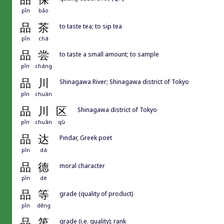
pǐn
bǎo
品
茶
to taste tea; to sip tea
pǐn
chá
品
尝
to taste a small amount; to sample
pǐn
cháng
品
川
Shinagawa River; Shinagawa district of Tokyo
pǐn
chuān
品
川
区
Shinagawa district of Tokyo
pǐn
chuān
qū
品
达
Pindar, Greek poet
pǐn
dá
品
德
moral character
pǐn
dé
品
等
grade (quality of product)
pǐn
děng
品
第
grade (i.e. quality); rank