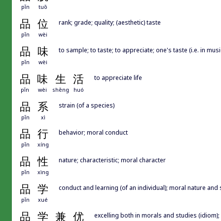
pǐn
tuō
品
位
rank; grade; quality; (aesthetic) taste
pǐn
wèi
品
味
to sample; to taste; to appreciate; one's taste (i.e. in musi
pǐn
wèi
品
味
生
活
to appreciate life
pǐn
wèi
shēng
huó
品
系
strain (of a species)
pǐn
xì
品
行
behavior; moral conduct
pǐn
xíng
品
性
nature; characteristic; moral character
pǐn
xìng
品
学
conduct and learning (of an individual); moral nature and s
pǐn
xué
品
学
兼
优
excelling both in morals and studies (idiom);