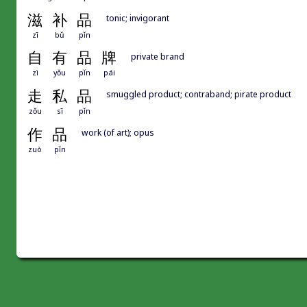
滋
补
品
tonic; invigorant
zī
bǔ
pǐn
自
有
品
牌
private brand
zì
yǒu
pǐn
pái
走
私
品
smuggled product; contraband; pirate product
zǒu
sī
pǐn
作
品
work (of art); opus
zuò
pǐn