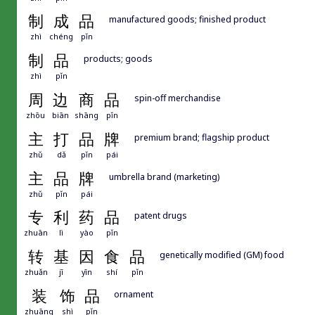
制
成
品
manufactured goods; finished product
zhì
chéng
pǐn
制
品
products; goods
zhì
pǐn
周
边
商
品
spin-off merchandise
zhōu
biān
shāng
pǐn
主
打
品
牌
premium brand; flagship product
zhǔ
dǎ
pǐn
pái
主
品
牌
umbrella brand (marketing)
zhǔ
pǐn
pái
专
利
药
品
patent drugs
zhuān
lì
yào
pǐn
转
基
因
食
品
genetically modified (GM) food
zhuǎn
jī
yīn
shí
pǐn
装
饰
品
ornament
zhuāng
shì
pǐn