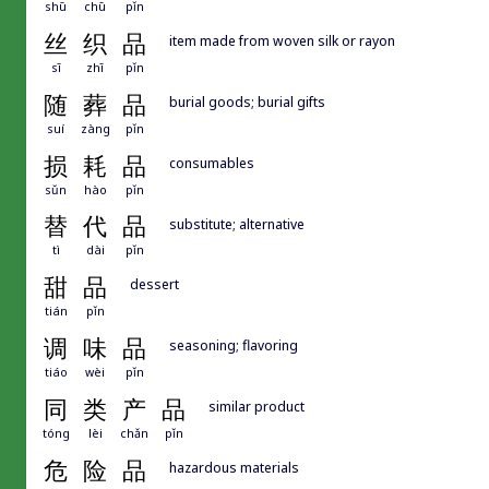
shū
chū
pǐn
丝
织
品
item made from woven silk or rayon
sī
zhī
pǐn
随
葬
品
burial goods; burial gifts
suí
zàng
pǐn
损
耗
品
consumables
sǔn
hào
pǐn
替
代
品
substitute; alternative
tì
dài
pǐn
甜
品
dessert
tián
pǐn
调
味
品
seasoning; flavoring
tiáo
wèi
pǐn
同
类
产
品
similar product
tóng
lèi
chǎn
pǐn
危
险
品
hazardous materials