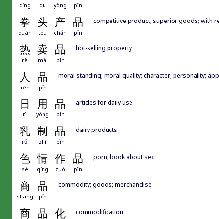
qíng
qù
yòng
pǐn
拳
头
产
品
competitive product; superior goods; with r
quán
tou
chǎn
pǐn
热
卖
品
hot-selling property
rè
mài
pǐn
人
品
moral standing; moral quality; character; personality; app
rén
pǐn
日
用
品
articles for daily use
rì
yòng
pǐn
乳
制
品
dairy products
rǔ
zhì
pǐn
色
情
作
品
porn; book about sex
sè
qíng
zuò
pǐn
商
品
commodity; goods; merchandise
shāng
pǐn
商
品
化
commodification