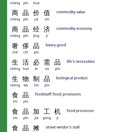
shāng
pǐn
huà
商
品
价
值
commodity value
shāng
pǐn
jià
zhí
商
品
经
济
commodity economy
shāng
pǐn
jīng
jì
奢
侈
品
luxury good
shē
chǐ
pǐn
生
活
必
需
品
life's necessities
shēng
huó
bì
xū
pǐn
生
物
制
品
biological product
shēng
wù
zhì
pǐn
食
品
foodstuff; food; provisions
shí
pǐn
食
品
加
工
机
food processor
shí
pǐn
jiā
gōng
jī
食
品
摊
street vendor's stall