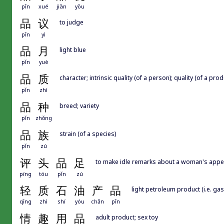
pǐn
xué
jiān
yōu
品
议
to judge
pǐn
yì
品
月
light blue
pǐn
yuè
品
质
character; intrinsic quality (of a person); quality (of a produc
pǐn
zhì
品
种
breed; variety
pǐn
zhǒng
品
族
strain (of a species)
pǐn
zú
评
头
品
足
to make idle remarks about a woman's appe
píng
tóu
pǐn
zú
轻
质
石
油
产
品
light petroleum product (i.e. gas
qīng
zhì
shí
yóu
chǎn
pǐn
情
趣
用
品
adult product; sex toy