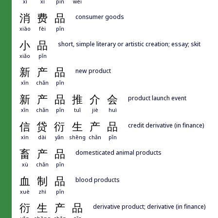
xì
xì
pǐn
wèi
消
费
品
consumer goods
xiāo
fèi
pǐn
小
品
short, simple literary or artistic creation; essay; skit
xiǎo
pǐn
新
产
品
new product
xīn
chǎn
pǐn
新
产
品
推
介
会
product launch event
xīn
chǎn
pǐn
tuī
jiè
huì
信
贷
衍
生
产
品
credit derivative (in finance)
xìn
dài
yǎn
shēng
chǎn
pǐn
畜
产
品
domesticated animal products
xù
chǎn
pǐn
血
制
品
blood products
xuè
zhì
pǐn
衍
生
产
品
derivative product; derivative (in finance)