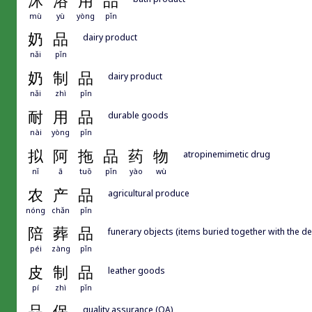
沐
浴
用
品
mù
yù
yòng
pǐn
奶
品
dairy product
nǎi
pǐn
奶
制
品
dairy product
nǎi
zhì
pǐn
耐
用
品
durable goods
nài
yòng
pǐn
拟
阿
拖
品
药
物
atropinemimetic drug
nǐ
ā
tuō
pǐn
yào
wù
农
产
品
agricultural produce
nóng
chǎn
pǐn
陪
葬
品
funerary objects (items buried together with the d
péi
zàng
pǐn
皮
制
品
leather goods
pí
zhì
pǐn
品
保
quality assurance (QA)