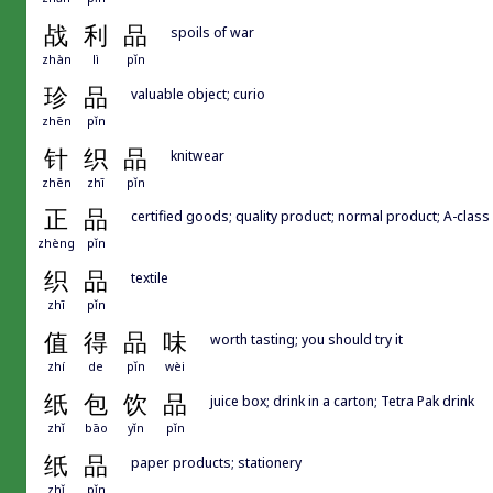
战
利
品
spoils of war
zhàn
lì
pǐn
珍
品
valuable object; curio
zhēn
pǐn
针
织
品
knitwear
zhēn
zhī
pǐn
正
品
certified goods; quality product; normal product; A-clas
zhèng
pǐn
织
品
textile
zhī
pǐn
值
得
品
味
worth tasting; you should try it
zhí
de
pǐn
wèi
纸
包
饮
品
juice box; drink in a carton; Tetra Pak drink
zhǐ
bāo
yǐn
pǐn
纸
品
paper products; stationery
zhǐ
pǐn