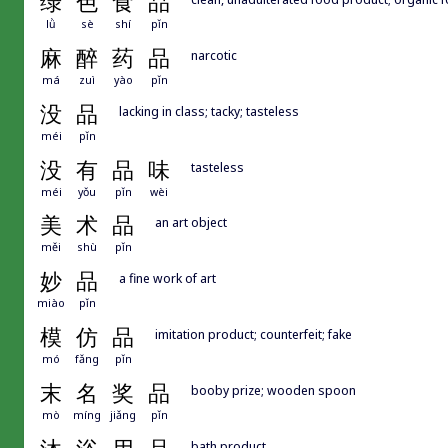
绿
色
食
品
lǜ
sè
shí
pǐn
麻
醉
药
品
narcotic
má
zuì
yào
pǐn
没
品
lacking in class; tacky; tasteless
méi
pǐn
没
有
品
味
tasteless
méi
yǒu
pǐn
wèi
美
术
品
an art object
měi
shù
pǐn
妙
品
a fine work of art
miào
pǐn
模
仿
品
imitation product; counterfeit; fake
mó
fǎng
pǐn
末
名
奖
品
booby prize; wooden spoon
mò
míng
jiǎng
pǐn
bath product