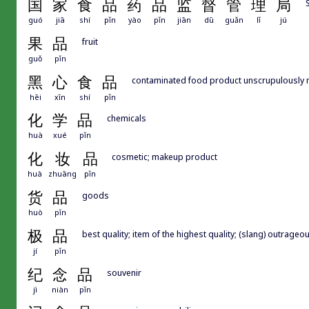
国
家
食
品
药
品
监
督
管
理
局
guó
jiā
shí
pǐn
yào
pǐn
jiān
dū
guǎn
lǐ
jú
果
品
fruit
guǒ
pǐn
黑
心
食
品
contaminated food product unscrupulously
hēi
xīn
shí
pǐn
化
学
品
chemicals
huà
xué
pǐn
化
妆
品
cosmetic; makeup product
huà
zhuāng
pǐn
货
品
goods
huò
pǐn
极
品
best quality; item of the highest quality; (slang) outrage
jí
pǐn
纪
念
品
souvenir
jì
niàn
pǐn