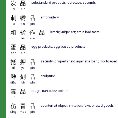
次
品
substandard products; defective; seconds
cì
pǐn
刺
绣
品
embroidery
cì
xiù
pǐn
粗
劣
作
品
kitsch; vulgar art; art in bad taste
cū
liè
zuò
pǐn
蛋
品
egg products; egg-based products
dàn
pǐn
抵
押
品
security (property held against a loan); mortgaged
dǐ
yā
pǐn
雕
刻
品
sculpture
diāo
kè
pǐn
毒
品
drugs; narcotics; poison
dú
pǐn
仿
冒
品
counterfeit object; imitation; fake; pirated goods
fǎng
mào
pǐn