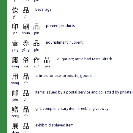
饮
品
beverage
yǐn
pǐn
印
刷
品
printed products
yìn
shuā
pǐn
营
养
品
nourishment; nutrient
yíng
yǎng
pǐn
庸
俗
作
品
vulgar art; art in bad taste; kitsch
yōng
sú
zuò
pǐn
用
品
articles for use; products; goods
yòng
pǐn
邮
品
items issued by a postal service and collected by philatel
yóu
pǐn
赠
品
gift; complimentary item; freebie; giveaway
zèng
pǐn
展
品
exhibit; displayed item
zhǎn
pǐn