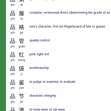
pǐn
dì
品
服
costume; ceremonial dress (determining the grade of an of
pǐn
fú
品
格
one's character; fret (on fingerboard of lute or guitar)
pǐn
gé
品
管
quality control
pǐn
guǎn
品
红
pink; light red
pǐn
hóng
品
级
workmanship
pǐn
jí
品
鉴
to judge; to examine; to evaluate
pǐn
jiàn
品
节
character; integrity
pǐn
jié
品
酒
to taste wine; to sip wine