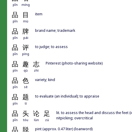
pǐn
míng
品
目
item
pǐn
mù
品
牌
brand name; trademark
pǐn
pái
品
评
to judge; to assess
pǐn
píng
品
趣
志
Pinterest (photo-sharing website)
pǐn
qù
zhì
品
色
variety; kind
pǐn
sè
品
题
to evaluate (an individual); to appraise
pǐn
tí
品
头
论
足
lit. to assess the head and discuss the feet (
nitpicking; overcritical
pǐn
tóu
lùn
zú
品
脱
pint (approx. 0.47 liter) (loanword)