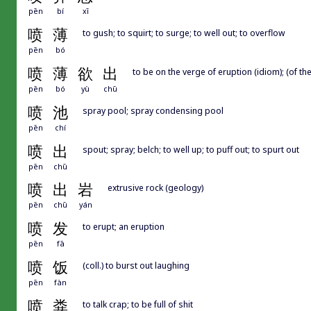
pēn
bí
xī
喷
薄
to gush; to squirt; to surge; to well out; to overflow
pēn
bó
喷
薄
欲
出
to be on the verge of eruption (idiom); (of the 
pēn
bó
yù
chū
喷
池
spray pool; spray condensing pool
pēn
chí
喷
出
spout; spray; belch; to well up; to puff out; to spurt out
pēn
chū
喷
出
岩
extrusive rock (geology)
pēn
chū
yán
喷
发
to erupt; an eruption
pēn
fā
喷
饭
(coll.) to burst out laughing
pēn
fàn
喷
粪
to talk crap; to be full of shit