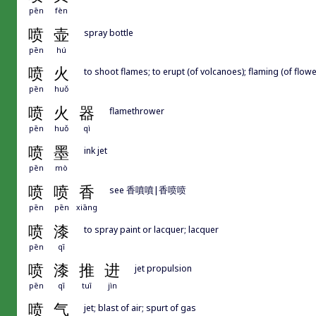
pēn
fèn
喷
壶
spray bottle
pēn
hú
喷
火
to shoot flames; to erupt (of volcanoes); flaming (of flowe
pēn
huǒ
喷
火
器
flamethrower
pēn
huǒ
qì
喷
墨
ink jet
pēn
mò
喷
喷
香
see 香噴噴|香喷喷
pēn
pēn
xiāng
喷
漆
to spray paint or lacquer; lacquer
pēn
qī
喷
漆
推
进
jet propulsion
pēn
qī
tuī
jìn
喷
气
jet; blast of air; spurt of gas