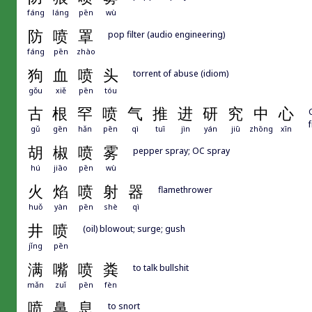
fáng
láng
pēn
wù
防
喷
罩
pop filter (audio engineering)
fáng
pēn
zhào
狗
血
喷
头
torrent of abuse (idiom)
gǒu
xiě
pēn
tóu
古
根
罕
喷
气
推
进
研
究
中
心
gǔ
gēn
hǎn
pēn
qì
tuī
jìn
yán
jiū
zhōng
xīn
胡
椒
喷
雾
pepper spray; OC spray
hú
jiāo
pēn
wù
火
焰
喷
射
器
flamethrower
huǒ
yàn
pēn
shè
qì
井
喷
(oil) blowout; surge; gush
jǐng
pēn
满
嘴
喷
粪
to talk bullshit
mǎn
zuǐ
pēn
fèn
喷
鼻
息
to snort