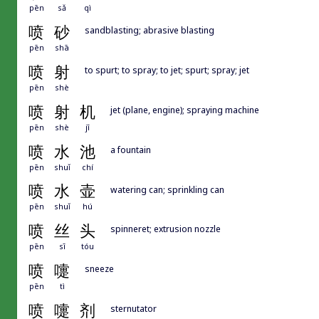
pēn
sǎ
qì
喷
砂
sandblasting; abrasive blasting
pēn
shā
喷
射
to spurt; to spray; to jet; spurt; spray; jet
pēn
shè
喷
射
机
jet (plane, engine); spraying machine
pēn
shè
jī
喷
水
池
a fountain
pēn
shuǐ
chí
喷
水
壶
watering can; sprinkling can
pēn
shuǐ
hú
喷
丝
头
spinneret; extrusion nozzle
pēn
sī
tóu
喷
嚏
sneeze
pēn
tì
喷
嚏
剂
sternutator