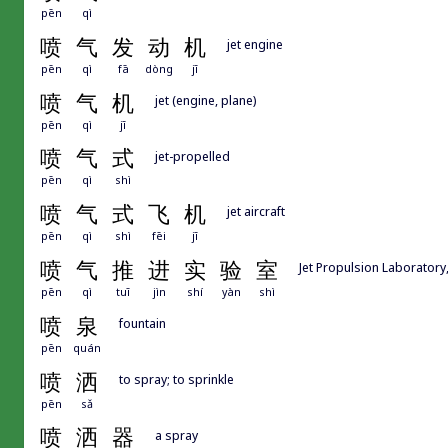
pēn
qì
喷
气
发
动
机
jet engine
pēn
qì
fā
dòng
jī
喷
气
机
jet (engine, plane)
pēn
qì
jī
喷
气
式
jet-propelled
pēn
qì
shì
喷
气
式
飞
机
jet aircraft
pēn
qì
shì
fēi
jī
喷
气
推
进
实
验
室
Jet Propulsion Laboratory
pēn
qì
tuī
jìn
shí
yàn
shì
喷
泉
fountain
pēn
quán
喷
洒
to spray; to sprinkle
pēn
sǎ
喷
洒
器
a spray