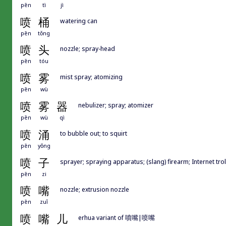
pēn
tì
jì
喷
桶
watering can
pēn
tǒng
喷
头
nozzle; spray-head
pēn
tóu
喷
雾
mist spray; atomizing
pēn
wù
喷
雾
器
nebulizer; spray; atomizer
pēn
wù
qì
喷
涌
to bubble out; to squirt
pēn
yǒng
喷
子
sprayer; spraying apparatus; (slang) firearm; Internet trol
pēn
zi
喷
嘴
nozzle; extrusion nozzle
pēn
zuǐ
喷
嘴
儿
erhua variant of 噴嘴|喷嘴