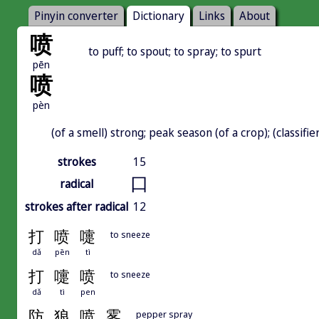
Pinyin converter
Dictionary
Links
About
喷
to puff; to spout; to spray; to spurt
pēn
喷
pèn
(of a smell) strong; peak season (of a crop); (classifi
strokes
15
口
radical
strokes after radical
12
打
喷
嚏
to sneeze
dǎ
pēn
tì
打
嚏
喷
to sneeze
dǎ
tì
pen
防
狼
喷
雾
pepper spray