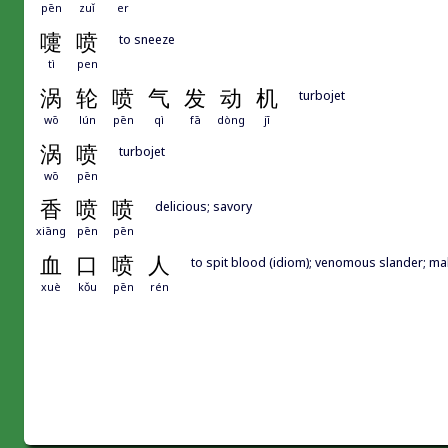
pēn
zuǐ
er
嚏
喷
to sneeze
tì
pen
涡
轮
喷
气
发
动
机
turbojet
wō
lún
pēn
qì
fā
dòng
jī
涡
喷
turbojet
wō
pēn
香
喷
喷
delicious; savory
xiāng
pēn
pēn
血
口
喷
人
to spit blood (idiom); venomous slander; mal
xuè
kǒu
pēn
rén