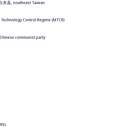
|台东县, southeast Taiwan
e Technology Control Regime (MTCR)
e Chinese communist party
WS)