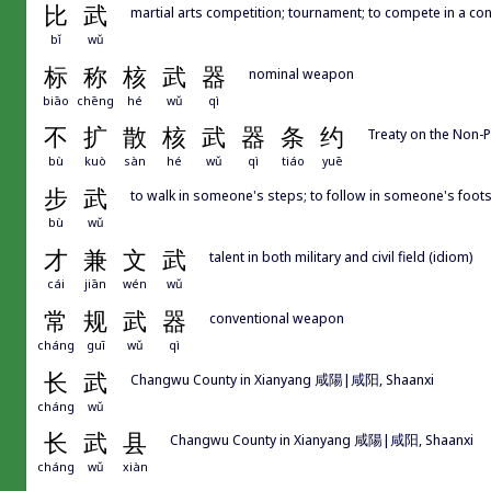
比
武
martial arts competition; tournament; to compete in a con
bǐ
wǔ
标
称
核
武
器
nominal weapon
biāo
chēng
hé
wǔ
qì
不
扩
散
核
武
器
条
约
Treaty on the Non-P
bù
kuò
sàn
hé
wǔ
qì
tiáo
yuē
步
武
to walk in someone's steps; to follow in someone's footstep
bù
wǔ
才
兼
文
武
talent in both military and civil field (idiom)
cái
jiān
wén
wǔ
常
规
武
器
conventional weapon
cháng
guī
wǔ
qì
长
武
Changwu County in Xianyang 咸陽|咸阳, Shaanxi
cháng
wǔ
长
武
县
Changwu County in Xianyang 咸陽|咸阳, Shaanxi
cháng
wǔ
xiàn