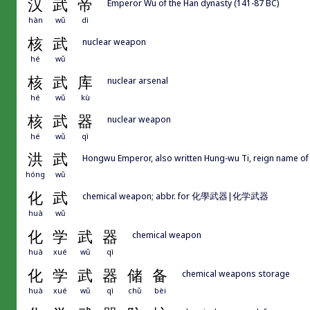
汉
武
帝
Emperor Wu of the Han dynasty (141-87 BC)
hàn
wǔ
dì
核
武
nuclear weapon
hé
wǔ
核
武
库
nuclear arsenal
hé
wǔ
kù
核
武
器
nuclear weapon
hé
wǔ
qì
洪
武
Hongwu Emperor, also written Hung-wu Ti, reign name
hóng
wǔ
化
武
chemical weapon; abbr. for 化學武器|化学武器
huà
wǔ
化
学
武
器
chemical weapon
huà
xué
wǔ
qì
化
学
武
器
储
备
chemical weapons storage
huà
xué
wǔ
qì
chǔ
bèi