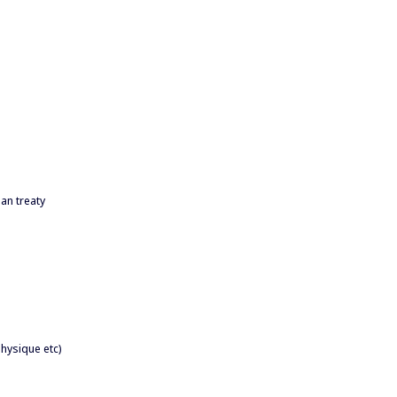
ban treaty
hysique etc)