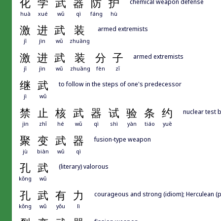
化
学
武
器
防
护
chemical weapon defense
huà
xué
wǔ
qì
fáng
hù
激
进
武
装
armed extremists
jī
jìn
wǔ
zhuāng
激
进
武
装
分
子
armed extremists
jī
jìn
wǔ
zhuāng
fèn
zǐ
继
武
to follow in the steps of one's predecessor
jì
wǔ
禁
止
核
武
器
试
验
条
约
nuclear test 
jìn
zhǐ
hé
wǔ
qì
shì
yàn
tiáo
yuē
聚
变
武
器
fusion-type weapon
jù
biàn
wǔ
qì
孔
武
(literary) valorous
kǒng
wǔ
孔
武
有
力
courageous and strong (idiom); Herculean (p
kǒng
wǔ
yǒu
lì