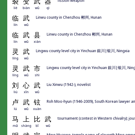
裂
变
武
器
fission weapon
liè
biàn
wǔ
qì
临
武
Linwu county in Chenzhou 郴州, Hunan
lín
wǔ
临
武
县
Linwu county in Chenzhou 郴州, Hunan
lín
wǔ
xiàn
灵
武
Lingwu county level city in Yinchuan 銀川|银川, Ningxia
líng
wǔ
灵
武
市
Lingwu county level city in Yinchuan 銀川|银川, Ning
líng
wǔ
shì
刘
心
武
Liu Xinwu (1942-), novelist
liú
xīn
wǔ
卢
武
铉
Roh Moo-hyun (1946-2009), South Korean lawyer and
lú
wǔ
xuàn
马
上
比
武
tournament (contest in Western chivalry); jou
mǎ
shàng
bǐ
wǔ
Ming Wuzong, temple name of eleventh Ming em