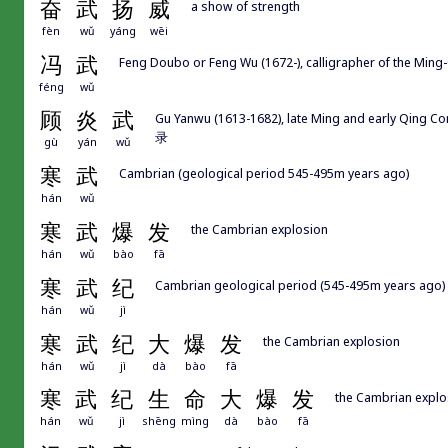
奋
武
扬
威
a show of strength
fèn
wǔ
yáng
wēi
冯
武
Feng Doubo or Feng Wu (1672-), calligrapher of the Mi
féng
wǔ
顾
炎
武
Gu Yanwu (1613-1682), late Ming and early Qing Con
录
gù
yán
wǔ
寒
武
Cambrian (geological period 545-495m years ago)
hán
wǔ
寒
武
爆
发
the Cambrian explosion
hán
wǔ
bào
fā
寒
武
纪
Cambrian geological period (545-495m years ago)
hán
wǔ
jì
寒
武
纪
大
爆
发
the Cambrian explosion
hán
wǔ
jì
dà
bào
fā
寒
武
纪
生
命
大
爆
发
the Cambrian explo
hán
wǔ
jì
shēng
mìng
dà
bào
fā