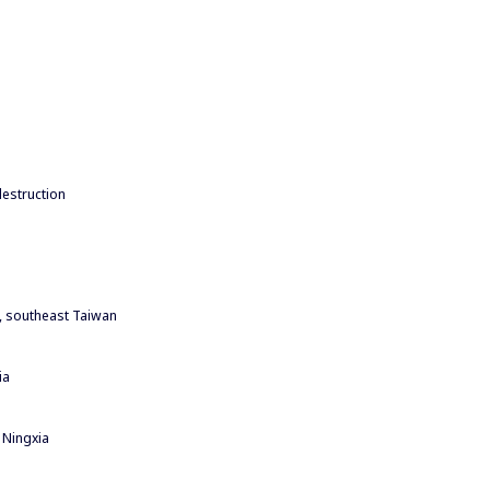
estruction
southeast Taiwan
ia
 Ningxia