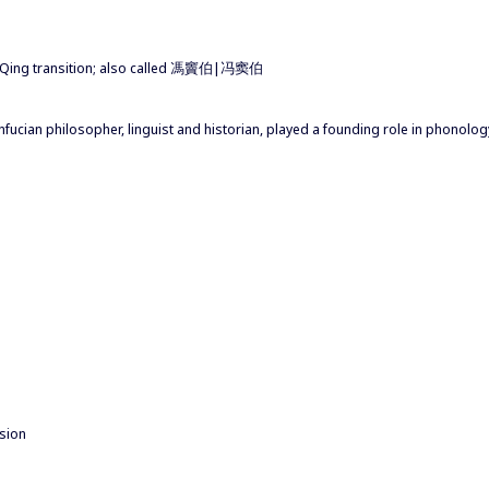
ng-Qing transition; also called 馮竇伯|冯窦伯
fucian philosopher, linguist and historian, played a founding role in phonol
sion