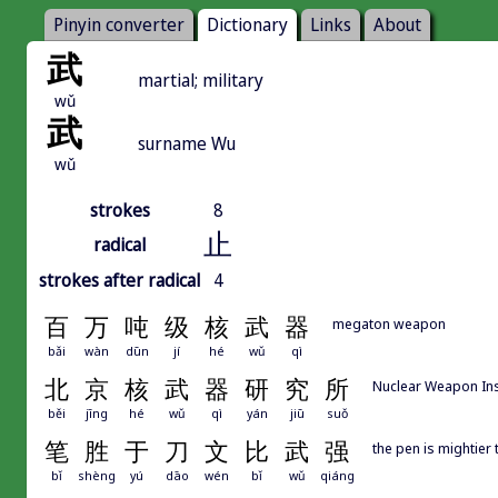
Pinyin converter
Dictionary
Links
About
武
martial; military
wǔ
武
surname Wu
wǔ
strokes
8
止
radical
strokes after radical
4
百
万
吨
级
核
武
器
megaton weapon
bǎi
wàn
dūn
jí
hé
wǔ
qì
北
京
核
武
器
研
究
所
Nuclear Weapon Inst
běi
jīng
hé
wǔ
qì
yán
jiū
suǒ
笔
胜
于
刀
文
比
武
强
the pen is mightier
bǐ
shèng
yú
dāo
wén
bǐ
wǔ
qiáng