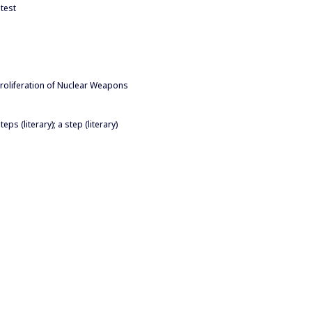
test
roliferation of Nuclear Weapons
s (literary); a step (literary)