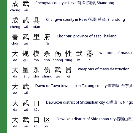
成
武
Chengwu county in Heze 菏澤|菏泽, Shandong
chéng
wǔ
成
武
县
Chengwu county in Heze 菏澤|菏泽, Shandong
chéng
wǔ
xiàn
春
武
里
府
Chonburi province of east Thailand
chūn
wǔ
lǐ
fǔ
大
规
模
杀
伤
性
武
器
weapons of mass d
dà
guī
mó
shā
shāng
xìng
wǔ
qì
大
量
杀
伤
武
器
weapons of mass destruction
dà
liàng
shā
shāng
wǔ
qì
大
武
Dawu or Tawu township in Taitung county 臺東縣|台东县, 
dà
wǔ
大
武
口
Dawukou district of Shizuishan city 石嘴山市, Ningx
dà
wǔ
kǒu
大
武
口
区
Dawukou district of Shizuishan city 石嘴山市,
dà
wǔ
kǒu
qū