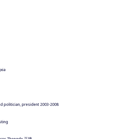
xia
 politician, president 2003-2008
sting
peror Zhengde 正德