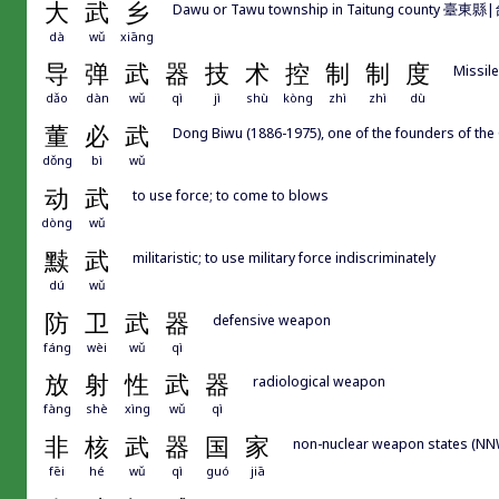
大
武
乡
Dawu or Tawu township in Taitung county 臺東縣
dà
wǔ
xiāng
导
弹
武
器
技
术
控
制
制
度
Missil
dǎo
dàn
wǔ
qì
jì
shù
kòng
zhì
zhì
dù
董
必
武
Dong Biwu (1886-1975), one of the founders of th
dǒng
bì
wǔ
动
武
to use force; to come to blows
dòng
wǔ
黩
武
militaristic; to use military force indiscriminately
dú
wǔ
防
卫
武
器
defensive weapon
fáng
wèi
wǔ
qì
放
射
性
武
器
radiological weapon
fàng
shè
xìng
wǔ
qì
非
核
武
器
国
家
non-nuclear weapon states (NN
fēi
hé
wǔ
qì
guó
jiā