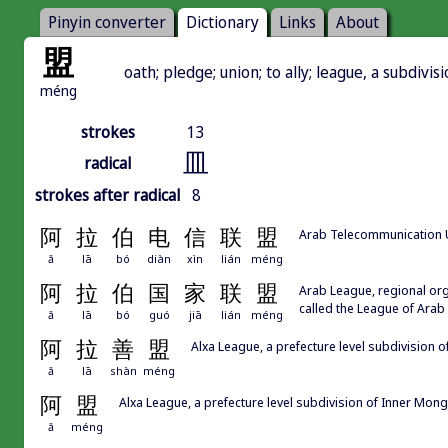
Pinyin converter
Dictionary
Links
About
盟
oath; pledge; union; to ally; league, a subdiv
méng
strokes
13
皿
radical
strokes after radical
8
阿
拉
伯
电
信
联
盟
Arab Telecommunication 
ā
lā
bó
diàn
xìn
lián
méng
阿
拉
伯
国
家
联
盟
Arab League, regional orga
called the League of Arab
ā
lā
bó
guó
jiā
lián
méng
阿
拉
善
盟
Alxa League, a prefecture level subdivision 
ā
lā
shàn
méng
阿
盟
Alxa League, a prefecture level subdivision of Inner Mo
ā
méng