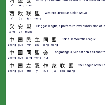
西
盟
县
xī
méng
xiàn
西
欧
联
盟
Western European Union (WEU)
xī
ōu
lián
méng
兴
安
盟
Hinggan league, a prefecture level subdivision of 
xīng
ān
méng
中
国
民
主
同
盟
China Democratic League
zhōng
guó
mín
zhǔ
tóng
méng
中
国
同
盟
会
Tongmenghui, Sun Yat-sen's allian
zhōng
guó
tóng
méng
huì
中
国
左
翼
作
家
联
盟
the League of the L
zhōng
guó
zuǒ
yì
zuò
jiā
lián
méng