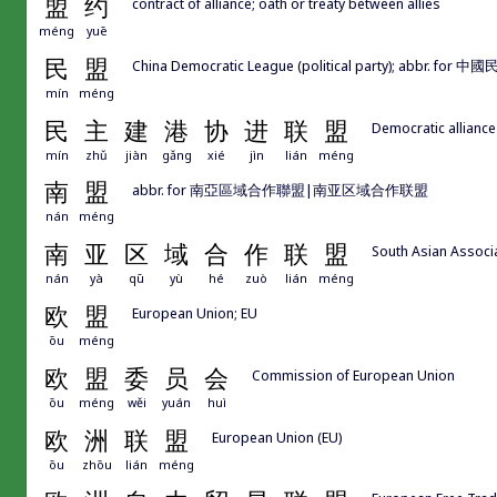
盟
约
contract of alliance; oath or treaty between allies
méng
yuē
民
盟
China Democratic League (political party); abbr
mín
méng
民
主
建
港
协
进
联
盟
Democratic alliance
mín
zhǔ
jiàn
gǎng
xié
jìn
lián
méng
南
盟
abbr. for 南亞區域合作聯盟|南亚区域合作联盟
nán
méng
南
亚
区
域
合
作
联
盟
South Asian Associ
nán
yà
qū
yù
hé
zuò
lián
méng
欧
盟
European Union; EU
ōu
méng
欧
盟
委
员
会
Commission of European Union
ōu
méng
wěi
yuán
huì
欧
洲
联
盟
European Union (EU)
ōu
zhōu
lián
méng