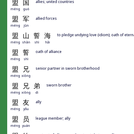
盟
国
allies; united countries
méng
guó
盟
军
allied forces
méng
jūn
盟
山
誓
海
to pledge undying love (idiom); oath of etern
méng
shān
shì
hǎi
盟
誓
oath of alliance
méng
shì
盟
兄
senior partner in sworn brotherhood
méng
xiōng
盟
兄
弟
sworn brother
méng
xiōng
dì
盟
友
ally
méng
yǒu
盟
员
league member; ally
méng
yuán