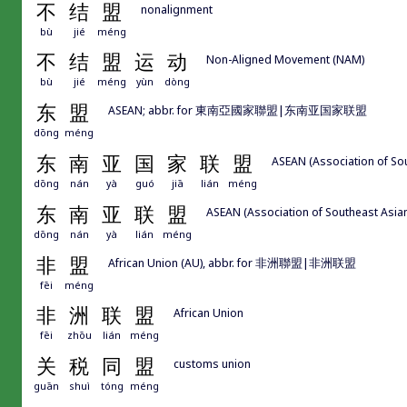
不
结
盟
nonalignment
bù
jié
méng
不
结
盟
运
动
Non-Aligned Movement (NAM)
bù
jié
méng
yùn
dòng
东
盟
ASEAN; abbr. for 東南亞國家聯盟|东南亚国家联盟
dōng
méng
东
南
亚
国
家
联
盟
ASEAN (Association of So
dōng
nán
yà
guó
jiā
lián
méng
东
南
亚
联
盟
ASEAN (Association of Southeas
dōng
nán
yà
lián
méng
非
盟
African Union (AU), abbr. for 非洲聯盟|非洲联盟
fēi
méng
非
洲
联
盟
African Union
fēi
zhōu
lián
méng
关
税
同
盟
customs union
guān
shuì
tóng
méng