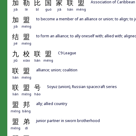
加
勒
比
国
家
联
盟
Association of Caribbean 
jiā
lè
bǐ
guó
jiā
lián
méng
加
盟
to become a member of an alliance or union; to align; to jo
jiā
méng
结
盟
to form an alliance; to ally oneself with; allied with; align
jié
méng
九
校
联
盟
C9 League
jiǔ
xiào
lián
méng
联
盟
alliance; union; coalition
lián
méng
联
盟
号
Soyuz (union), Russian spacecraft series
lián
méng
hào
盟
邦
ally; allied country
méng
bāng
盟
弟
junior partner in sworn brotherhood
méng
dì