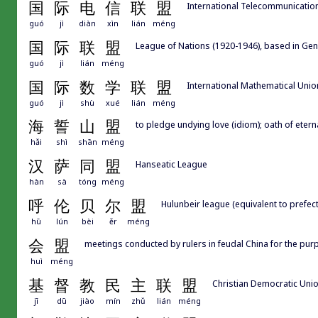
国
际
电
信
联
盟
International Telecommunicatio
guó
jì
diàn
xìn
lián
méng
国
际
联
盟
League of Nations (1920-1946), based in Gen
guó
jì
lián
méng
国
际
数
学
联
盟
International Mathematical Unio
guó
jì
shù
xué
lián
méng
海
誓
山
盟
to pledge undying love (idiom); oath of etern
hǎi
shì
shān
méng
汉
萨
同
盟
Hanseatic League
hàn
sà
tóng
méng
呼
伦
贝
尔
盟
Hulunbeir league (equivalent to prefec
hū
lún
bèi
ěr
méng
会
盟
meetings conducted by rulers in feudal China for the purpo
huì
méng
基
督
教
民
主
联
盟
Christian Democratic Unio
jī
dū
jiào
mín
zhǔ
lián
méng