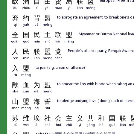
欧
洲
自
由
贸
易
联
盟
European Free Trad
ōu
zhōu
zì
yóu
mào
yì
lián
méng
弃
约
背
盟
to abrogate an agreement; to break one's oa
qì
yuē
bèi
méng
全
国
民
主
联
盟
Myanmar or Burma National lea
quán
guó
mín
zhǔ
lián
méng
人
民
联
盟
党
People's alliance party; Bengali Awam
rén
mín
lián
méng
dǎng
入
盟
to join (e.g. union or alliance)
rù
méng
歃
血
为
盟
to smear the lips with blood when taking an 
shà
xuè
wéi
méng
山
盟
海
誓
to pledge undying love (idiom); oath of etern
shān
méng
hǎi
shì
苏
维
埃
社
会
主
义
共
和
国
联
sū
wéi
āi
shè
huì
zhǔ
yì
gòng
hé
guó
lián
mé
abbr. for 台灣民主自治同盟|台湾民主自治同盟