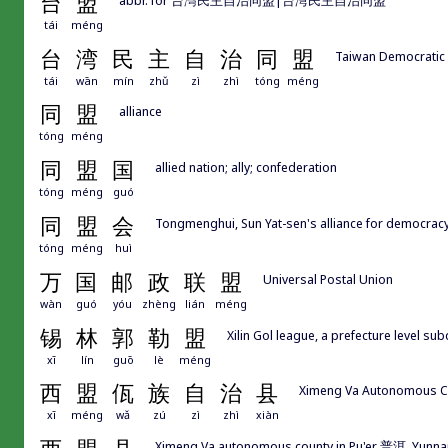
台
盟
tái
méng
台
湾
民
主
自
治
同
盟
Taiwan Democratic
tái
wān
mín
zhǔ
zì
zhì
tóng
méng
同
盟
alliance
tóng
méng
同
盟
国
allied nation; ally; confederation
tóng
méng
guó
同
盟
会
Tongmenghui, Sun Yat-sen's alliance for democ
tóng
méng
huì
万
国
邮
政
联
盟
Universal Postal Union
wàn
guó
yóu
zhèng
lián
méng
锡
林
郭
勒
盟
Xilin Gol league, a prefecture level su
xī
lín
guō
lè
méng
西
盟
佤
族
自
治
县
Ximeng Va Autonomous Co
xī
méng
wǎ
zú
zì
zhì
xiàn
Ximeng Va autonomous county in Pu'er 普洱, Yunna