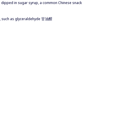
s dipped in sugar syrup, a common Chinese snack
ms, such as glyceraldehyde 甘油醛