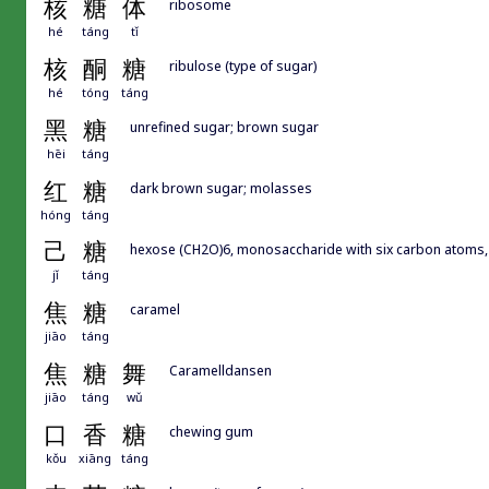
核
糖
体
ribosome
hé
táng
tǐ
核
酮
糖
ribulose (type of sugar)
hé
tóng
táng
黑
糖
unrefined sugar; brown sugar
hēi
táng
红
糖
dark brown sugar; molasses
hóng
táng
己
糖
hexose (CH2O)6, monosaccharide with six carbon atom
jǐ
táng
焦
糖
caramel
jiāo
táng
焦
糖
舞
Caramelldansen
jiāo
táng
wǔ
口
香
糖
chewing gum
kǒu
xiāng
táng