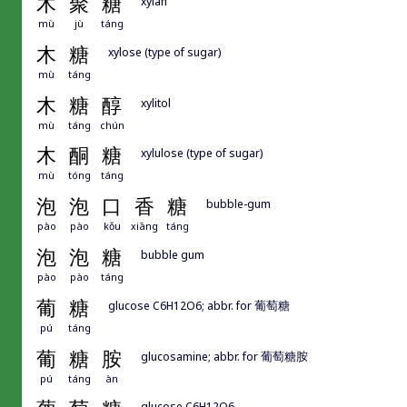
木
聚
糖
xylan
mù
jù
táng
木
糖
xylose (type of sugar)
mù
táng
木
糖
醇
xylitol
mù
táng
chún
木
酮
糖
xylulose (type of sugar)
mù
tóng
táng
泡
泡
口
香
糖
bubble-gum
pào
pào
kǒu
xiāng
táng
泡
泡
糖
bubble gum
pào
pào
táng
葡
糖
glucose C6H12O6; abbr. for 葡萄糖
pú
táng
葡
糖
胺
glucosamine; abbr. for 葡萄糖胺
pú
táng
àn
glucose C6H12O6