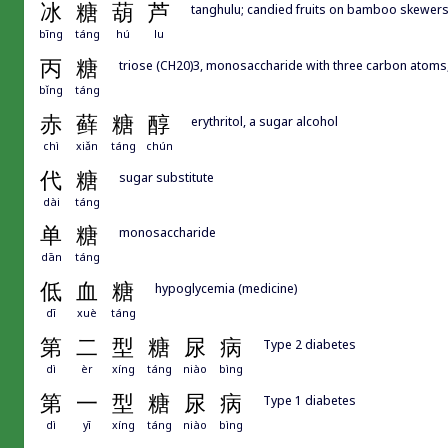
冰
糖
葫
芦
tanghulu; candied fruits on bamboo skewer
bīng
táng
hú
lu
丙
糖
triose (CH20)3, monosaccharide with three carbon ato
bǐng
táng
赤
藓
糖
醇
erythritol, a sugar alcohol
chì
xiǎn
táng
chún
代
糖
sugar substitute
dài
táng
单
糖
monosaccharide
dān
táng
低
血
糖
hypoglycemia (medicine)
dī
xuè
táng
第
二
型
糖
尿
病
Type 2 diabetes
dì
èr
xíng
táng
niào
bìng
第
一
型
糖
尿
病
Type 1 diabetes
dì
yī
xíng
táng
niào
bìng