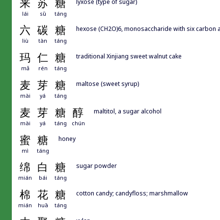
来
苏
糖
lyxose (type of sugar)
lái
sū
táng
六
碳
糖
hexose (CH2O)6, monosaccharide with six carbo
liù
tàn
táng
玛
仁
糖
traditional Xinjiang sweet walnut cake
mǎ
rén
táng
麦
芽
糖
maltose (sweet syrup)
mài
yá
táng
麦
芽
糖
醇
maltitol, a sugar alcohol
mài
yá
táng
chún
蜜
糖
honey
mì
táng
绵
白
糖
sugar powder
mián
bái
táng
棉
花
糖
cotton candy; candyfloss; marshmallow
mián
huā
táng