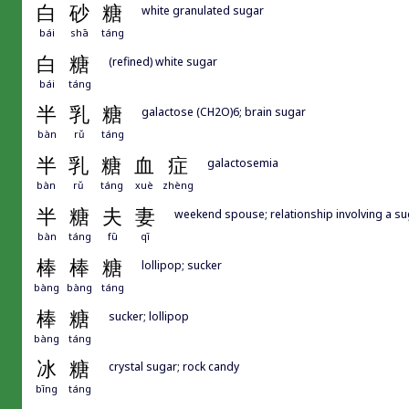
白
砂
糖
white granulated sugar
bái
shā
táng
白
糖
(refined) white sugar
bái
táng
半
乳
糖
galactose (CH2O)6; brain sugar
bàn
rǔ
táng
半
乳
糖
血
症
galactosemia
bàn
rǔ
táng
xuè
zhèng
半
糖
夫
妻
weekend spouse; relationship involving a s
bàn
táng
fū
qī
棒
棒
糖
lollipop; sucker
bàng
bàng
táng
棒
糖
sucker; lollipop
bàng
táng
冰
糖
crystal sugar; rock candy
bīng
táng