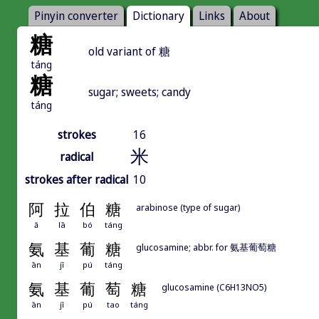
Pinyin converter
Dictionary
Links
About
糖
old variant of 糖
táng
糖
sugar; sweets; candy
táng
strokes
16
米
radical
strokes after radical
10
阿
拉
伯
糖
arabinose (type of sugar)
ā
lā
bó
táng
氨
基
葡
糖
glucosamine; abbr. for 氨基葡萄糖
ān
jī
pú
táng
氨
基
葡
萄
糖
glucosamine (C6H13NO5)
ān
jī
pú
tao
táng