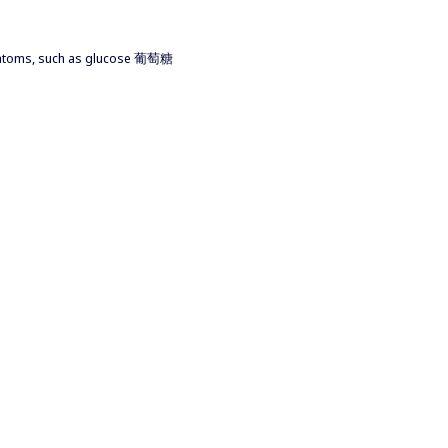
n atoms, such as glucose 葡萄糖