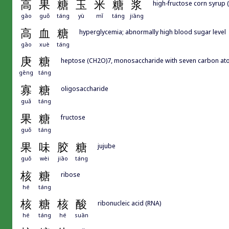
高
果
糖
玉
米
糖
浆
high-fructose corn syrup 
gāo
guǒ
táng
yù
mǐ
táng
jiāng
高
血
糖
hyperglycemia; abnormally high blood sugar level
gāo
xuè
táng
庚
糖
heptose (CH2O)7, monosaccharide with seven carbon a
gēng
táng
寡
糖
oligosaccharide
guǎ
táng
果
糖
fructose
guǒ
táng
果
味
胶
糖
jujube
guǒ
wèi
jiāo
táng
核
糖
ribose
hé
táng
核
糖
核
酸
ribonucleic acid (RNA)
hé
táng
hé
suān