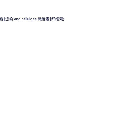
s
rch 澱粉|淀粉 and cellulose 纖維素|纤维素)