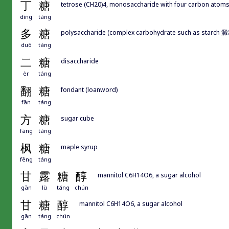
丁
糖
tetrose (CH20)4, monosaccharide with four carbon atom
dīng
táng
多
糖
polysaccharide (complex carbohydrate such as sta
duō
táng
二
糖
disaccharide
èr
táng
翻
糖
fondant (loanword)
fān
táng
方
糖
sugar cube
fāng
táng
枫
糖
maple syrup
fēng
táng
甘
露
糖
醇
mannitol C6H14O6, a sugar alcohol
gān
lù
táng
chún
甘
糖
醇
mannitol C6H14O6, a sugar alcohol
gān
táng
chún