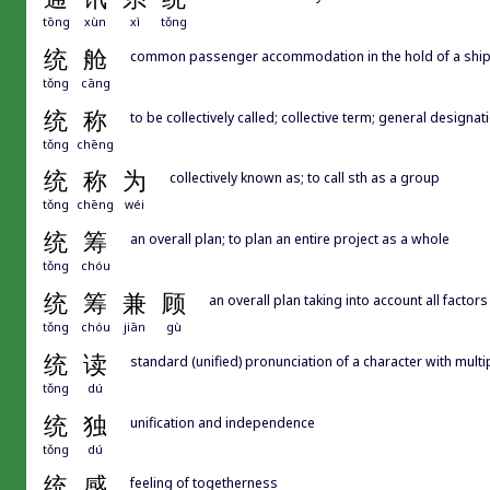
tōng
xùn
xì
tǒng
统
舱
common passenger accommodation in the hold of a ship
tǒng
cāng
统
称
to be collectively called; collective term; general designat
tǒng
chēng
统
称
为
collectively known as; to call sth as a group
tǒng
chēng
wéi
统
筹
an overall plan; to plan an entire project as a whole
tǒng
chóu
统
筹
兼
顾
an overall plan taking into account all factors
tǒng
chóu
jiān
gù
统
读
standard (unified) pronunciation of a character with multi
tǒng
dú
统
独
unification and independence
tǒng
dú
统
感
feeling of togetherness