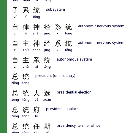
子
系
统
subsystem
zǐ
xì
tǒng
自
律
神
经
系
统
autonomic nervous system
zì
lǜ
shén
jīng
xì
tǒng
自
主
神
经
系
统
autonomic nervous system
zì
zhǔ
shén
jīng
xì
tǒng
自
主
系
统
autonomous system
zì
zhǔ
xì
tǒng
总
统
president (of a country)
zǒng
tǒng
总
统
大
选
presidential election
zǒng
tǒng
dà
xuǎn
总
统
府
presidential palace
zǒng
tǒng
fǔ
总
统
任
期
presidency; term of office
zǒng
tǒng
rèn
qī