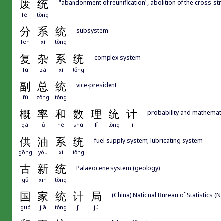
废
统
"abandonment of reunification", abolition of the cross-str
fèi
tǒng
分
系
统
subsystem
fēn
xì
tǒng
复
杂
系
统
complex system
fù
zá
xì
tǒng
副
总
统
vice-president
fù
zǒng
tǒng
概
率
和
数
理
统
计
probability and mathematic
gài
lǜ
hé
shù
lǐ
tǒng
jì
供
油
系
统
fuel supply system; lubricating system
gōng
yóu
xì
tǒng
古
新
统
Palaeocene system (geology)
gǔ
xīn
tǒng
国
家
统
计
局
(China) National Bureau of Statistics (
guó
jiā
tǒng
jì
jú