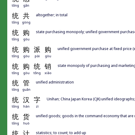
tǒng
gǎn
统
共
altogether; in total
tǒng
gòng
统
购
state purchasing monopoly; unified government purchas
tǒng
gòu
统
购
派
购
unified government purchase at fixed price (
tǒng
gòu
pài
gòu
统
购
统
销
state monopoly of purchasing and marketin
tǒng
gòu
tǒng
xiāo
统
管
unified administration
tǒng
guǎn
统
汉
字
Unihan; China Japan Korea (CJK) unified 
tǒng
hàn
zì
统
货
unified goods; goods in the command economy that are n
tǒng
huò
统
计
statistics; to count; to add up