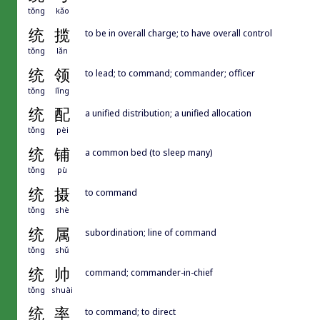
tǒng
kǎo
统
揽
to be in overall charge; to have overall control
tǒng
lǎn
统
领
to lead; to command; commander; officer
tǒng
lǐng
统
配
a unified distribution; a unified allocation
tǒng
pèi
统
铺
a common bed (to sleep many)
tǒng
pù
统
摄
to command
tǒng
shè
统
属
subordination; line of command
tǒng
shǔ
统
帅
command; commander-in-chief
tǒng
shuài
统
率
to command; to direct