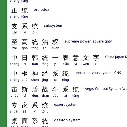
zhèng
tǒng
正
统
orthodox
zhèng
tǒng
支
系
统
subsystem
zhī
xì
tǒng
至
高
统
治
权
supreme power; sovereignty
zhì
gāo
tǒng
zhì
quán
中
日
韩
统
一
表
意
文
字
China Japan K
zhōng
rì
hán
tǒng
yī
biǎo
yì
wén
zì
中
枢
神
经
系
统
central nervous system, CNS
zhōng
shū
shén
jīng
xì
tǒng
宙
斯
盾
战
斗
系
统
Aegis Combat System (we
zhòu
sī
dùn
zhàn
dòu
xì
tǒng
专
家
系
统
expert system
zhuān
jiā
xì
tǒng
桌
面
系
统
desktop system
zhuō
miàn
xì
tǒng