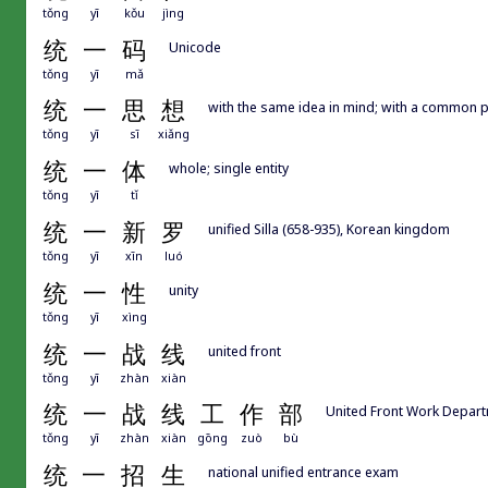
tǒng
yī
kǒu
jìng
统
一
码
Unicode
tǒng
yī
mǎ
统
一
思
想
with the same idea in mind; with a common 
tǒng
yī
sī
xiǎng
统
一
体
whole; single entity
tǒng
yī
tǐ
统
一
新
罗
unified Silla (658-935), Korean kingdom
tǒng
yī
xīn
luó
统
一
性
unity
tǒng
yī
xìng
统
一
战
线
united front
tǒng
yī
zhàn
xiàn
统
一
战
线
工
作
部
United Front Work Depart
tǒng
yī
zhàn
xiàn
gōng
zuò
bù
统
一
招
生
national unified entrance exam