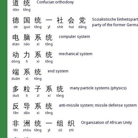
道
统
Confucian orthodoxy
dào
tǒng
德
国
统
一
社
会
党
Sozialistische Einheitspar
party of the former Germ
dé
guó
tǒng
yī
shè
huì
dǎng
电
脑
系
统
computer system
diàn
nǎo
xì
tǒng
动
力
系
统
mechanical system
dòng
lì
xì
tǒng
端
系
统
end system
duān
xì
tǒng
多
粒
子
系
统
many particle systems (physics)
duō
lì
zǐ
xì
tǒng
反
导
系
统
anti-missile system; missile defense system
fǎn
dǎo
xì
tǒng
非
洲
统
一
组
织
Organization of African Unity
fēi
zhōu
tǒng
yī
zǔ
zhī