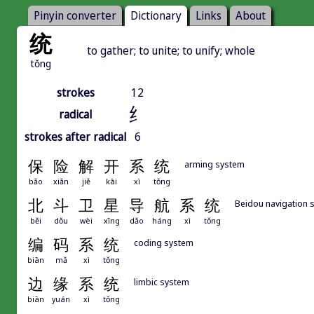
Pinyin converter
Dictionary
Links
About
统
to gather; to unite; to unify; whole
tǒng
strokes
12
纟
radical
strokes after radical
6
保
险
解
开
系
统
arming system
bǎo
xiǎn
jiě
kāi
xì
tǒng
北
斗
卫
星
导
航
系
统
Beidou navigation 
běi
dǒu
wèi
xīng
dǎo
háng
xì
tǒng
编
码
系
统
coding system
biān
mǎ
xì
tǒng
边
缘
系
统
limbic system
biān
yuán
xì
tǒng