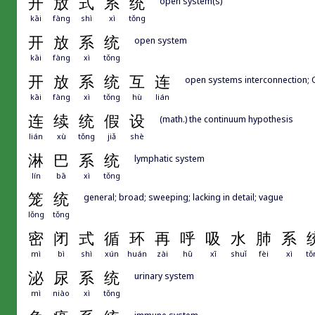
开
放
式
系
统
open system(s)
kāi
fàng
shì
xì
tǒng
开
放
系
统
open system
kāi
fàng
xì
tǒng
开
放
系
统
互
连
open systems interconnection; 
kāi
fàng
xì
tǒng
hù
lián
连
续
统
假
设
(math.) the continuum hypothesis
lián
xù
tǒng
jiǎ
shè
淋
巴
系
统
lymphatic system
lín
bā
xì
tǒng
笼
统
general; broad; sweeping; lacking in detail; vague
lǒng
tǒng
密
闭
式
循
环
再
呼
吸
水
肺
系
mì
bì
shì
xún
huán
zài
hū
xī
shuǐ
fèi
xì
tǒ
泌
尿
系
统
urinary system
mì
niào
xì
tǒng
immune system