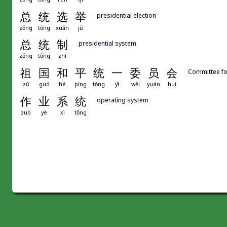
总
统
选
举
presidential election
zǒng
tǒng
xuǎn
jǔ
总
统
制
presidential system
zǒng
tǒng
zhì
祖
国
和
平
统
一
委
员
会
Committee for
zǔ
guó
hé
píng
tǒng
yī
wěi
yuán
huì
作
业
系
统
operating system
zuò
yè
xì
tǒng