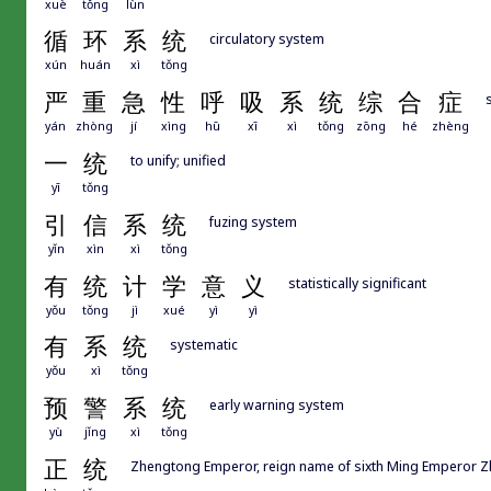
xuè
tǒng
lùn
循
环
系
统
circulatory system
xún
huán
xì
tǒng
严
重
急
性
呼
吸
系
统
综
合
症
yán
zhòng
jí
xìng
hū
xī
xì
tǒng
zōng
hé
zhèng
一
统
to unify; unified
yī
tǒng
引
信
系
统
fuzing system
yǐn
xìn
xì
tǒng
有
统
计
学
意
义
statistically significant
yǒu
tǒng
jì
xué
yì
yì
有
系
统
systematic
yǒu
xì
tǒng
预
警
系
统
early warning system
yù
jǐng
xì
tǒng
正
统
Zhengtong Emperor, reign name of sixth Ming Empero