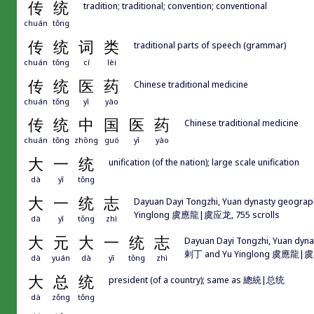
传
统
tradition; traditional; convention; conventional
chuán
tǒng
传
统
词
类
traditional parts of speech (grammar)
chuán
tǒng
cí
lèi
传
统
医
药
Chinese traditional medicine
chuán
tǒng
yī
yào
传
统
中
国
医
药
Chinese traditional medicine
chuán
tǒng
zhōng
guó
yī
yào
大
一
统
unification (of the nation); large scale unification
dà
yī
tǒng
大
一
统
志
Dayuan Dayi Tongzhi, Yuan dynasty geogr
Yinglong 虞應龍|虞应龙, 755 scrolls
dà
yī
tǒng
zhì
大
元
大
一
统
志
Dayuan Dayi Tongzhi, Yuan dy
剌丁 and Yu Yinglong 虞應龍|虞应
dà
yuán
dà
yī
tǒng
zhì
大
总
统
president (of a country); same as 總統|总统
dà
zǒng
tǒng