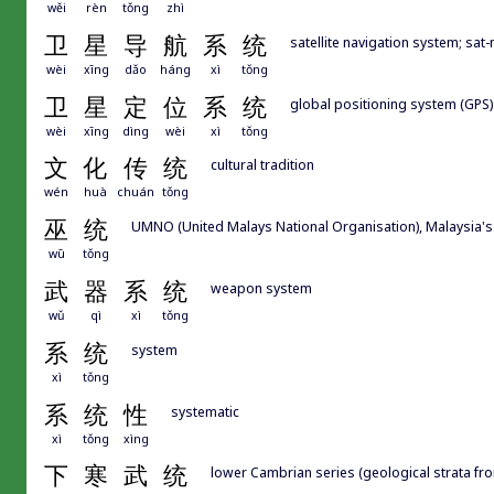
wěi
rèn
tǒng
zhì
卫
星
导
航
系
统
satellite navigation system; sat-
wèi
xīng
dǎo
háng
xì
tǒng
卫
星
定
位
系
统
global positioning system (GPS)
wèi
xīng
dìng
wèi
xì
tǒng
文
化
传
统
cultural tradition
wén
huà
chuán
tǒng
巫
统
UMNO (United Malays National Organisation), Malaysia's l
wū
tǒng
武
器
系
统
weapon system
wǔ
qì
xì
tǒng
系
统
system
xì
tǒng
系
统
性
systematic
xì
tǒng
xìng
下
寒
武
统
lower Cambrian series (geological strata fr