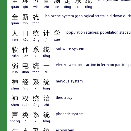
全
球
位
置
测
定
系
统
quán
qiú
wèi
zhì
cè
dìng
xì
tǒng
全
新
统
holocene system (geological strata laid down durin
quán
xīn
tǒng
人
口
统
计
学
population studies; population statist
rén
kǒu
tǒng
jì
xué
软
件
系
统
software system
ruǎn
jiàn
xì
tǒng
弱
电
统
一
electro-weak interaction in fermion particle 
ruò
diàn
tǒng
yī
神
经
系
统
nervous system
shén
jīng
xì
tǒng
神
权
统
治
theocracy
shén
quán
tǒng
zhì
声
类
系
统
phonetic system
shēng
lèi
xì
tǒng
ecosystem