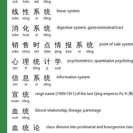
xià
hán
wǔ
tǒng
线
性
系
统
linear system
xiàn
xìng
xì
tǒng
消
化
系
统
digestive system; gastrointestinal tract
xiāo
huà
xì
tǒng
销
售
时
点
情
报
系
统
point of sale syste
xiāo
shòu
shí
diǎn
qíng
bào
xì
tǒng
心
理
统
计
学
psychometrics; quantitative psycholo
xīn
lǐ
tǒng
jì
xué
信
息
系
统
information system
xìn
xī
xì
tǒng
宣
统
reign name (1909-1911) of the last Qing emperor Pu Y
xuān
tǒng
血
统
blood relationship; lineage; parentage
xuè
tǒng
血
统
论
class division into proletariat and bourgeoisie clas