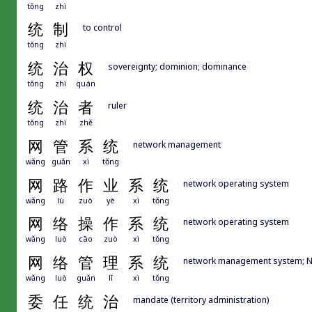
tǒng
zhì
统
制
to control
tǒng
zhì
统
治
权
sovereignty; dominion; dominance
tǒng
zhì
quán
统
治
者
ruler
tǒng
zhì
zhě
网
管
系
统
network management
wǎng
guǎn
xì
tǒng
网
路
作
业
系
统
network operating system
wǎng
lù
zuò
yè
xì
tǒng
网
络
操
作
系
统
network operating system
wǎng
luò
cāo
zuò
xì
tǒng
网
络
管
理
系
统
network management system; 
wǎng
luò
guǎn
lǐ
xì
tǒng
委
任
统
治
mandate (territory administration)