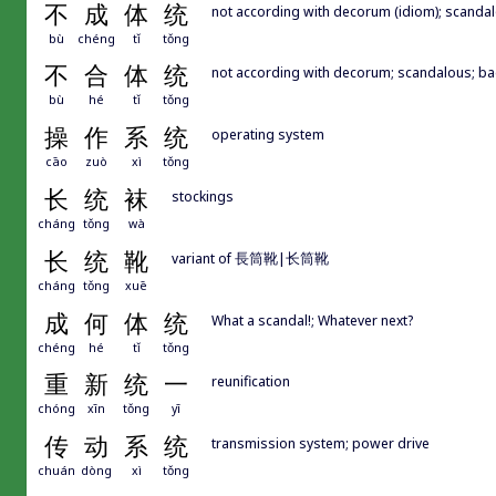
不
成
体
统
not according with decorum (idiom); scanda
bù
chéng
tǐ
tǒng
不
合
体
统
not according with decorum; scandalous; ba
bù
hé
tǐ
tǒng
操
作
系
统
operating system
cāo
zuò
xì
tǒng
长
统
袜
stockings
cháng
tǒng
wà
长
统
靴
variant of 長筒靴|长筒靴
cháng
tǒng
xuē
成
何
体
统
What a scandal!; Whatever next?
chéng
hé
tǐ
tǒng
重
新
统
一
reunification
chóng
xīn
tǒng
yī
传
动
系
统
transmission system; power drive
chuán
dòng
xì
tǒng