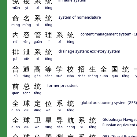
免
疫
系
统
miǎn
yì
xì
tǒng
命
名
系
统
system of nomenclature
mìng
míng
xì
tǒng
内
容
管
理
系
统
content management system (CMS
nèi
róng
guǎn
lǐ
xì
tǒng
排
泄
系
统
drainage system; excretory system
pái
xiè
xì
tǒng
普
通
高
等
学
校
招
生
全
国
统
pǔ
tōng
gāo
děng
xué
xiào
zhāo
shēng
quán
guó
tǒng
y
前
总
统
former president
qián
zǒng
tǒng
全
球
定
位
系
统
global positioning system (GPS)
quán
qiú
dìng
wèi
xì
tǒng
全
球
卫
星
导
航
系
统
Globalnaya Navigats
Russian equivale
quán
qiú
wèi
xīng
dǎo
háng
xì
tǒng
GPS (Global Positio