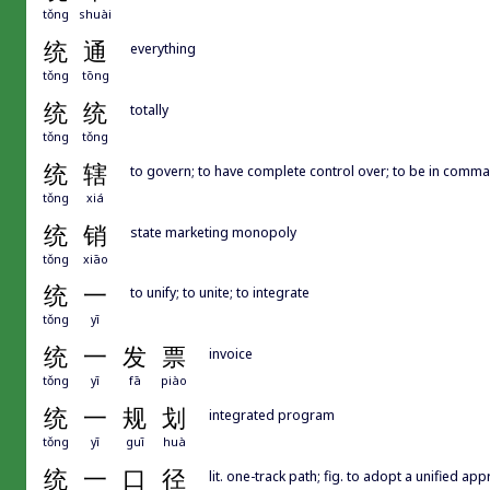
tǒng
shuài
统
通
everything
tǒng
tōng
统
统
totally
tǒng
tǒng
统
辖
to govern; to have complete control over; to be in comm
tǒng
xiá
统
销
state marketing monopoly
tǒng
xiāo
统
一
to unify; to unite; to integrate
tǒng
yī
统
一
发
票
invoice
tǒng
yī
fā
piào
统
一
规
划
integrated program
tǒng
yī
guī
huà
统
一
口
径
lit. one-track path; fig. to adopt a unified 