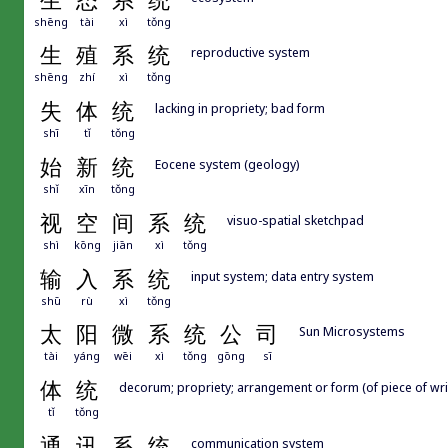
生
态
系
统
shēng
tài
xì
tǒng
生
殖
系
统
reproductive system
shēng
zhí
xì
tǒng
失
体
统
lacking in propriety; bad form
shī
tǐ
tǒng
始
新
统
Eocene system (geology)
shǐ
xīn
tǒng
视
空
间
系
统
visuo-spatial sketchpad
shì
kōng
jiān
xì
tǒng
输
入
系
统
input system; data entry system
shū
rù
xì
tǒng
太
阳
微
系
统
公
司
Sun Microsystems
tài
yáng
wēi
xì
tǒng
gōng
sī
体
统
decorum; propriety; arrangement or form (of piece of wri
tǐ
tǒng
通
讯
系
统
communication system