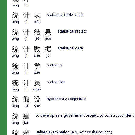
tǒng
jì
统
计
表
statistical table; chart
tǒng
jì
biǎo
统
计
结
果
statistical results
tǒng
jì
jié
guǒ
统
计
数
据
statistical data
tǒng
jì
shù
jù
统
计
学
statistics
tǒng
jì
xué
统
计
员
statistician
tǒng
jì
yuán
统
假
设
hypothesis; conjecture
tǒng
jiǎ
shè
统
建
to develop as a government project; to construct under t
tǒng
jiàn
统
考
unified examination (e.g. across the country)