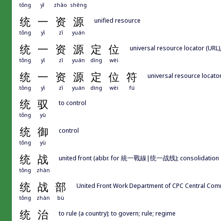
tǒng
yī
zhāo
shēng
统
一
资
源
unified resource
tǒng
yī
zī
yuán
统
一
资
源
定
位
universal resource locator (URL)
tǒng
yī
zī
yuán
dìng
wèi
统
一
资
源
定
位
符
universal resource locato
tǒng
yī
zī
yuán
dìng
wèi
fú
统
驭
to control
tǒng
yù
统
御
control
tǒng
yù
统
战
united front (abbr. for 統一戰線|统一战线); consolidation
tǒng
zhàn
统
战
部
United Front Work Department of CPC Centr
tǒng
zhàn
bù
统
治
to rule (a country); to govern; rule; regime