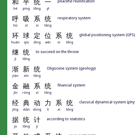
和
平
统
一
peaceful reunification
hé
píng
tǒng
yī
呼
吸
系
统
respiratory system
hū
xī
xì
tǒng
环
球
定
位
系
统
global positioning system (GPS)
huán
qiú
dìng
wèi
xì
tǒng
继
统
to succeed on the throne
jì
tǒng
渐
新
统
Oligocene system (geology)
jiàn
xīn
tǒng
金
融
系
统
financial system
jīn
róng
xì
tǒng
经
典
动
力
系
统
classical dynamical system (phy
jīng
diǎn
dòng
lì
xì
tǒng
据
统
计
according to statistics
jù
tǒng
jì