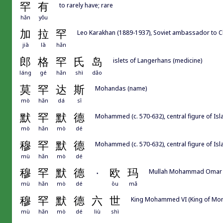
罕
有
to rarely have; rare
hǎn
yǒu
加
拉
罕
Leo Karakhan (1889-1937), Soviet ambassador to Ch
jiā
lā
hǎn
郎
格
罕
氏
岛
islets of Langerhans (medicine)
láng
gé
hǎn
shì
dǎo
莫
罕
达
斯
Mohandas (name)
mò
hǎn
dá
sī
默
罕
默
德
Mohammed (c. 570-632), central figure of 
mò
hǎn
mò
dé
穆
罕
默
德
Mohammed (c. 570-632), central figure of Is
mù
hǎn
mò
dé
穆
罕
默
德
·
欧
玛
Mullah Mohammad Omar (19
mù
hǎn
mò
dé
ōu
mǎ
穆
罕
默
德
六
世
King Mohammed VI (King of Mor
mù
hǎn
mò
dé
liù
shì