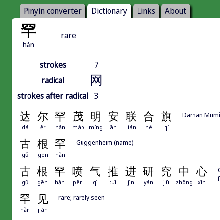
Pinyin converter
Dictionary
Links
About
罕
rare
hǎn
strokes
7
网
radical
strokes after radical
3
达
尔
罕
茂
明
安
联
合
旗
Darhan Mumi
dá
ěr
hǎn
mào
míng
ān
lián
hé
qí
古
根
罕
Guggenheim (name)
gǔ
gēn
hǎn
古
根
罕
喷
气
推
进
研
究
中
心
gǔ
gēn
hǎn
pēn
qì
tuī
jìn
yán
jiū
zhōng
xīn
罕
见
rare; rarely seen
hǎn
jiàn