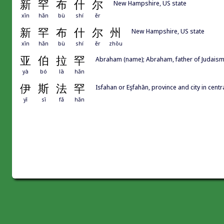
新
罕
布
什
尔
New Hampshire, US state
xīn
hǎn
bù
shí
ěr
新
罕
布
什
尔
州
New Hampshire, US state
xīn
hǎn
bù
shí
ěr
zhōu
亚
伯
拉
罕
Abraham (name); Abraham, father of Judais
yà
bó
lā
hǎn
伊
斯
法
罕
Isfahan or Eşfahān, province and city in centra
yī
sī
fǎ
hǎn