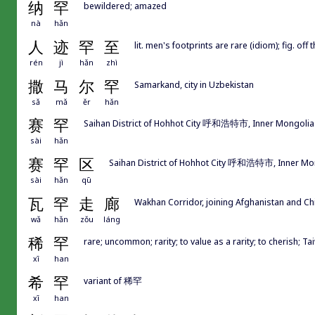
纳
罕
bewildered; amazed
nà
hǎn
人
迹
罕
至
lit. men's footprints are rare (idiom); fig. off
rén
jì
hǎn
zhì
撒
马
尔
罕
Samarkand, city in Uzbekistan
sǎ
mǎ
ěr
hǎn
赛
罕
Saihan District of Hohhot City 呼和浩特市, Inner Mongolia
sài
hǎn
赛
罕
区
Saihan District of Hohhot City 呼和浩特市, Inner Mo
sài
hǎn
qū
瓦
罕
走
廊
Wakhan Corridor, joining Afghanistan and Chin
wǎ
hǎn
zǒu
láng
稀
罕
rare; uncommon; rarity; to value as a rarity; to cherish; Ta
xī
han
希
罕
variant of 稀罕
xī
han