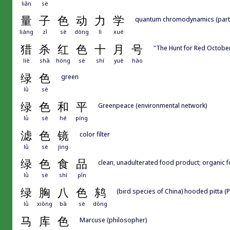
liǎn
sè
量
子
色
动
力
学
quantum chromodynamics (parti
liàng
zǐ
sè
dòng
lì
xué
猎
杀
红
色
十
月
号
"The Hunt for Red October
liè
shā
hóng
sè
shí
yuè
hào
绿
色
green
lǜ
sè
绿
色
和
平
Greenpeace (environmental network)
lǜ
sè
hé
píng
滤
色
镜
color filter
lǜ
sè
jìng
绿
色
食
品
clean, unadulterated food product; organic 
lǜ
sè
shí
pǐn
绿
胸
八
色
鸫
(bird species of China) hooded pitta (P
lǜ
xiōng
bā
sè
dōng
马
库
色
Marcuse (philosopher)