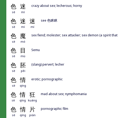
色
迷
crazy about sex; lecherous; horny
sè
mí
色
迷
迷
see 色眯眯
sè
mí
mí
色
魔
sex fiend; molester; sex attacker; sex demon (a spirit th
sè
mó
色
目
Semu
sè
mù
色
胚
(slang) pervert; lecher
sè
pēi
色
情
erotic; pornographic
sè
qíng
色
情
狂
mad about sex; nymphomania
sè
qíng
kuáng
色
情
片
pornographic film
sè
qíng
piàn