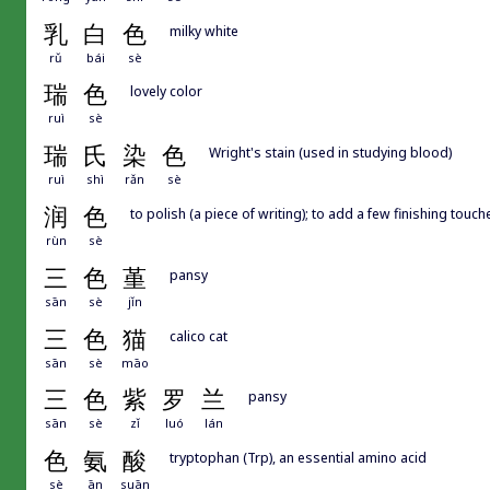
乳
白
色
milky white
rǔ
bái
sè
瑞
色
lovely color
ruì
sè
瑞
氏
染
色
Wright's stain (used in studying blood)
ruì
shì
rǎn
sè
润
色
to polish (a piece of writing); to add a few finishing touche
rùn
sè
三
色
堇
pansy
sān
sè
jǐn
三
色
猫
calico cat
sān
sè
māo
三
色
紫
罗
兰
pansy
sān
sè
zǐ
luó
lán
色
氨
酸
tryptophan (Trp), an essential amino acid
sè
ān
suān