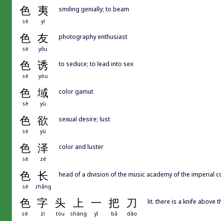
色
夷
smiling genially; to beam
sè
yí
色
友
photography enthusiast
sè
yǒu
色
诱
to seduce; to lead into sex
sè
yòu
色
域
color gamut
sè
yù
色
欲
sexual desire; lust
sè
yù
色
泽
color and luster
sè
zé
色
长
head of a division of the music academy of the imperial c
sè
zhǎng
色
字
头
上
一
把
刀
lit. there is a knife above 
sè
zì
tóu
shàng
yī
bǎ
dāo