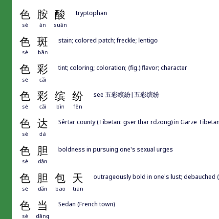
色
胺
酸
tryptophan
sè
àn
suān
色
斑
stain; colored patch; freckle; lentigo
sè
bān
色
彩
tint; coloring; coloration; (fig.) flavor; character
sè
cǎi
色
彩
缤
纷
see 五彩繽紛|五彩缤纷
sè
cǎi
bīn
fēn
色
达
Sêrtar county (Tibetan: gser thar rdzong) in Garze Ti
sè
dá
色
胆
boldness in pursuing one's sexual urges
sè
dǎn
色
胆
包
天
outrageously bold in one's lust; debauched 
sè
dǎn
bāo
tiān
色
当
Sedan (French town)
sè
dāng