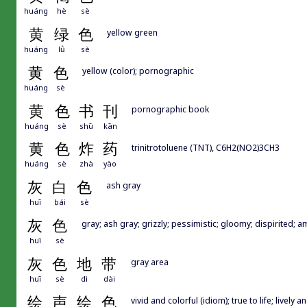
huáng
hè
sè
黄
绿
色
yellow green
huáng
lǜ
sè
黄
色
yellow (color); pornographic
huáng
sè
黄
色
书
刊
pornographic book
huáng
sè
shū
kān
黄
色
炸
药
trinitrotoluene (TNT), C6H2(NO2)3CH3
huáng
sè
zhà
yào
灰
白
色
ash gray
huī
bái
sè
灰
色
gray; ash gray; grizzly; pessimistic; gloomy; dispirited;
huī
sè
灰
色
地
带
gray area
huī
sè
dì
dài
绘
声
绘
色
vivid and colorful (idiom); true to life; lively an