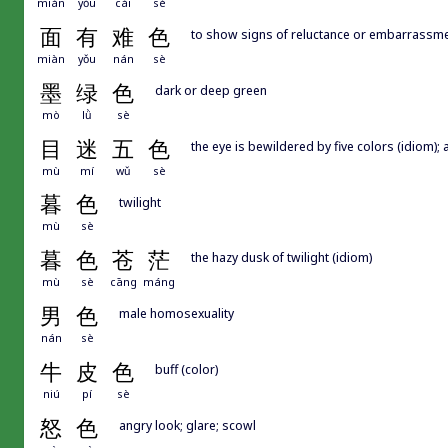
miàn
yǒu
cài
sè
面
有
难
色
to show signs of reluctance or embarrassm
miàn
yǒu
nán
sè
墨
绿
色
dark or deep green
mò
lǜ
sè
目
迷
五
色
the eye is bewildered by five colors (idiom); a
mù
mí
wǔ
sè
暮
色
twilight
mù
sè
暮
色
苍
茫
the hazy dusk of twilight (idiom)
mù
sè
cāng
máng
男
色
male homosexuality
nán
sè
牛
皮
色
buff (color)
niú
pí
sè
怒
色
angry look; glare; scowl