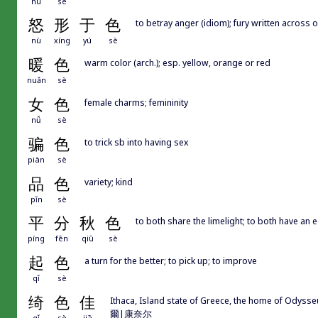
nù
sè
怒
形
于
色
to betray anger (idiom); fury written across 
nù
xíng
yú
sè
暖
色
warm color (arch.); esp. yellow, orange or red
nuǎn
sè
女
色
female charms; femininity
nǚ
sè
骗
色
to trick sb into having sex
piàn
sè
品
色
variety; kind
pǐn
sè
平
分
秋
色
to both share the limelight; to both have an 
píng
fēn
qiū
sè
起
色
a turn for the better; to pick up; to improve
qǐ
sè
绮
色
佳
Ithaca, Island state of Greece, the home of Ody
爾|康奈尔
qǐ
sè
jiā