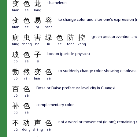
变
色
龙
chameleon
biàn
sè
lóng
变
色
易
容
to change color and alter one's expression (i
biàn
sè
yì
róng
病
虫
害
绿
色
防
控
green pest prevention and
bìng
chóng
hài
lǜ
sè
fáng
kòng
玻
色
子
boson (particle physics)
bō
sè
zǐ
勃
然
变
色
to suddenly change color showing displeasu
bó
rán
biàn
sè
百
色
Bose or Baise prefecture level city in Guangxi
bò
sè
补
色
complementary color
bǔ
sè
不
动
声
色
not a word or movement (idiom); remaining ca
bù
dòng
shēng
sè