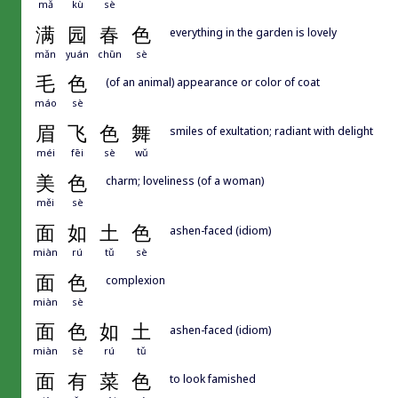
mǎ
kù
sè
满
园
春
色
everything in the garden is lovely
mǎn
yuán
chūn
sè
毛
色
(of an animal) appearance or color of coat
máo
sè
眉
飞
色
舞
smiles of exultation; radiant with delight
méi
fēi
sè
wǔ
美
色
charm; loveliness (of a woman)
měi
sè
面
如
土
色
ashen-faced (idiom)
miàn
rú
tǔ
sè
面
色
complexion
miàn
sè
面
色
如
土
ashen-faced (idiom)
miàn
sè
rú
tǔ
面
有
菜
色
to look famished