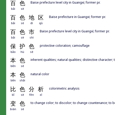
百
色
Baise prefecture level city in Guangxi; former pr.
bǎi
sè
百
色
地
区
Baise prefecture in Guangxi; former pr.
bǎi
sè
dì
qū
百
色
市
Baise prefecture level city in Guangxi; former pr.
bǎi
sè
shì
保
护
色
protective coloration; camouflage
bǎo
hù
sè
本
色
inherent qualities; natural qualities; distinctive character; 
běn
sè
本
色
natural color
běn
shǎi
比
色
分
析
colorimetric analysis
bǐ
sè
fēn
xī
变
色
to change color; to discolor; to change countenance; to
biàn
sè