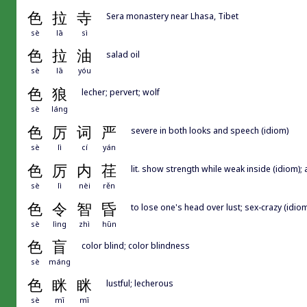
色
拉
寺
Sera monastery near Lhasa, Tibet
sè
lā
sì
色
拉
油
salad oil
sè
lā
yóu
色
狼
lecher; pervert; wolf
sè
láng
色
厉
词
严
severe in both looks and speech (idiom)
sè
lì
cí
yán
色
厉
内
荏
lit. show strength while weak inside (idiom); 
sè
lì
nèi
rěn
色
令
智
昏
to lose one's head over lust; sex-crazy (idio
sè
lìng
zhì
hūn
色
盲
color blind; color blindness
sè
máng
色
眯
眯
lustful; lecherous
sè
mī
mī