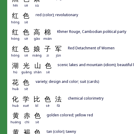
hēi
sè
sù
红
色
red (color); revolutionary
hóng
sè
红
色
高
棉
Khmer Rouge, Cambodian political party
hóng
sè
gāo
mián
红
色
娘
子
军
Red Detachment of Women
hóng
sè
niáng
zi
jūn
湖
光
山
色
scenic lakes and mountain (idiom); beautifu
hú
guāng
shān
sè
花
色
variety; design and color; suit (cards)
huā
sè
化
学
比
色
法
chemical colorimetry
huà
xué
bǐ
sè
fǎ
黄
赤
色
golden colored; yellow red
huáng
chì
sè
黄
褐
色
tan (color); tawny