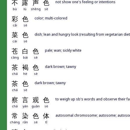
不
露
声
色
not show one's feeling or intentions
bù
lù
shēng
sè
彩
色
color; multi-colored
cǎi
sè
菜
色
dish; lean and hungry look (resulting from vegetarian diet
cài
sè
苍
白
色
pale; wan; sickly white
cāng
bái
sè
茶
褐
色
dark brown; tawny
chá
hè
sè
茶
色
dark brown; tawny
chá
sè
察
言
观
色
to weigh up sb's words and observe their fac
chá
yán
guān
sè
常
染
色
体
autosomal chromosome; autosome; autoso
cháng
rǎn
sè
tǐ