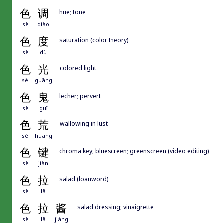
色
调
hue; tone
sè
diào
色
度
saturation (color theory)
sè
dù
色
光
colored light
sè
guāng
色
鬼
lecher; pervert
sè
guǐ
色
荒
wallowing in lust
sè
huāng
色
键
chroma key; bluescreen; greenscreen (video editing)
sè
jiàn
色
拉
salad (loanword)
sè
lā
色
拉
酱
salad dressing; vinaigrette
sè
lā
jiàng