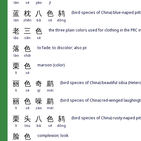
lán
sè
yāo
jī
蓝
枕
八
色
鸫
(bird species of China) blue-naped pitt
lán
zhěn
bā
sè
dōng
老
三
色
the three plain colors used for clothing in the PRC i
lǎo
sān
sè
落
色
to fade; to discolor; also pr.
lào
shǎi
栗
色
maroon (color)
lì
sè
丽
色
奇
鹛
(bird species of China) beautiful sibia (Heter
lì
sè
qí
méi
丽
色
噪
鹛
(bird species of China) red-winged laughin
lì
sè
zào
méi
栗
头
八
色
鸫
(bird species of China) rusty-naped pit
lì
tóu
bā
sè
dōng
脸
色
complexion; look