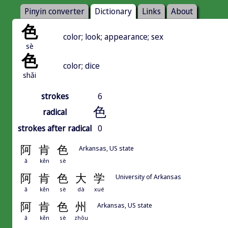
Pinyin converter
Dictionary
Links
About
色
color; look; appearance; sex
sè
色
color; dice
shǎi
strokes
6
色
radical
strokes after radical
0
阿
肯
色
Arkansas, US state
ā
kěn
sè
阿
肯
色
大
学
University of Arkansas
ā
kěn
sè
dà
xué
阿
肯
色
州
Arkansas, US state
ā
kěn
sè
zhōu