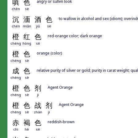
嗔
色
angry or sullen look
chēn
sè
沉
湎
酒
色
to wallow in alcohol and sex (idiom); overin
chén
miǎn
jiǔ
sè
橙
红
色
red-orange color; dark orange
chéng
hóng
sè
橙
色
orange (color)
chéng
sè
成
色
relative purity of silver or gold; purity in carat weight; qua
chéng
sè
橙
色
剂
Agent Orange
chéng
sè
jì
橙
色
战
剂
Agent Orange
chéng
sè
zhàn
jì
赤
褐
色
reddish-brown
chì
hè
sè