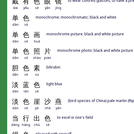
戴
有
色
眼
镜
to wear colored glasses; to have a pr
dài
yǒu
sè
yǎn
jìng
单
色
monochrome; monochromatic; black and white
dān
sè
单
色
画
monochrome picture; black and white picture
dān
sè
huà
单
色
照
片
monochrome photo; black and white picture
dān
sè
zhào
piàn
胆
色
素
bilirubin
dǎn
sè
sù
淡
蓝
色
light blue
dàn
lán
sè
淡
色
崖
沙
燕
(bird species of China) pale martin (Rip
dàn
sè
yá
shā
yàn
当
行
出
色
to excel in one's field
dāng
háng
chū
sè
pleased with oneself