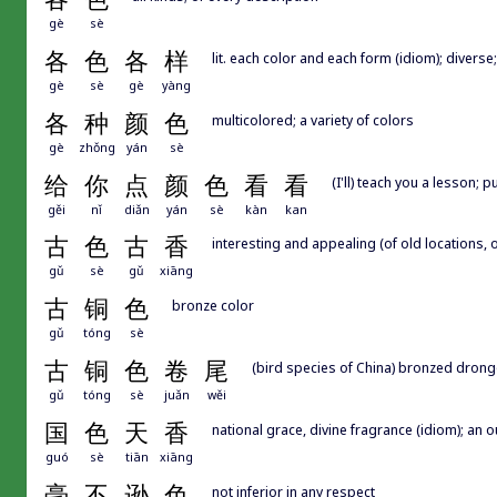
gè
sè
各
色
各
样
lit. each color and each form (idiom); diverse;
gè
sè
gè
yàng
各
种
颜
色
multicolored; a variety of colors
gè
zhǒng
yán
sè
给
你
点
颜
色
看
看
(I'll) teach you a lesson; p
gěi
nǐ
diǎn
yán
sè
kàn
kan
古
色
古
香
interesting and appealing (of old locations, o
gǔ
sè
gǔ
xiāng
古
铜
色
bronze color
gǔ
tóng
sè
古
铜
色
卷
尾
(bird species of China) bronzed drong
gǔ
tóng
sè
juǎn
wěi
国
色
天
香
national grace, divine fragrance (idiom); an 
guó
sè
tiān
xiāng
毫
不
逊
色
not inferior in any respect