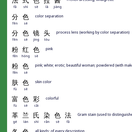
法
式
色
拉
酱
fǎ
shì
sè
lā
jiàng
分
色
color separation
fēn
sè
分
色
镜
头
process lens (working by color separation)
fēn
sè
jìng
tóu
粉
红
色
pink
fěn
hóng
sè
粉
色
pink; white; erotic; beautiful woman; powdered (with mak
fěn
sè
肤
色
skin color
fū
sè
富
色
彩
colorful
fù
sè
cǎi
革
兰
氏
染
色
法
Gram stain (used to distinguishe
gé
lán
shì
rǎn
sè
fǎ
各
色
all kinds; of every description