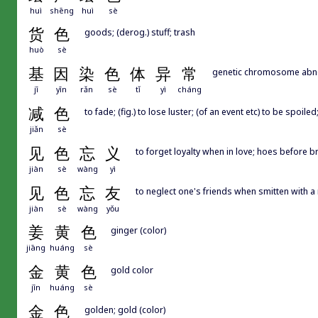
huì
shēng
huì
sè
货
色
goods; (derog.) stuff; trash
huò
sè
基
因
染
色
体
异
常
genetic chromosome abn
jī
yīn
rǎn
sè
tǐ
yì
cháng
减
色
to fade; (fig.) to lose luster; (of an event etc) to be spo
jiǎn
sè
见
色
忘
义
to forget loyalty when in love; hoes before b
jiàn
sè
wàng
yì
见
色
忘
友
to neglect one's friends when smitten with a
jiàn
sè
wàng
yǒu
姜
黄
色
ginger (color)
jiāng
huáng
sè
金
黄
色
gold color
jīn
huáng
sè
金
色
golden; gold (color)