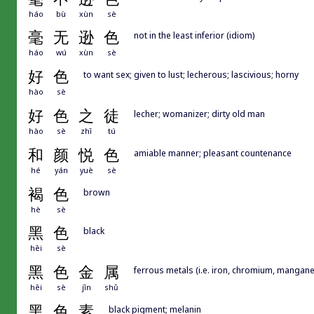
háo
bù
xùn
sè
毫
无
逊
色
not in the least inferior (idiom)
háo
wú
xùn
sè
好
色
to want sex; given to lust; lecherous; lascivious; horny
hào
sè
好
色
之
徒
lecher; womanizer; dirty old man
hào
sè
zhī
tú
和
颜
悦
色
amiable manner; pleasant countenance
hé
yán
yuè
sè
褐
色
brown
hè
sè
黑
色
black
hēi
sè
黑
色
金
属
ferrous metals (i.e. iron, chromium, mangane
hēi
sè
jīn
shǔ
黑
色
素
black pigment; melanin