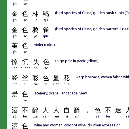
jīn
sè
金
色
林
鸲
(bird species of China) golden bush robin (T
jīn
sè
lín
qú
金
色
鸦
雀
(bird species of China) golden parrotbill (Sut
jīn
sè
yā
què
堇
色
violet (color)
jǐn
sè
惊
慌
失
色
to go pale in panic (idiom)
jīng
huāng
shī
sè
经
丝
彩
色
显
花
warp brocade; woven fabric wit
jīng
sī
cǎi
sè
xiǎn
huā
景
色
scenery; scene; landscape; view
jǐng
sè
酒
不
醉
人
人
自
醉
，
色
不
迷
jiǔ
bù
zuì
rén
rén
zì
zuì
sè
bù
mí
r
酒
色
wine and women; color of wine; drunken expression