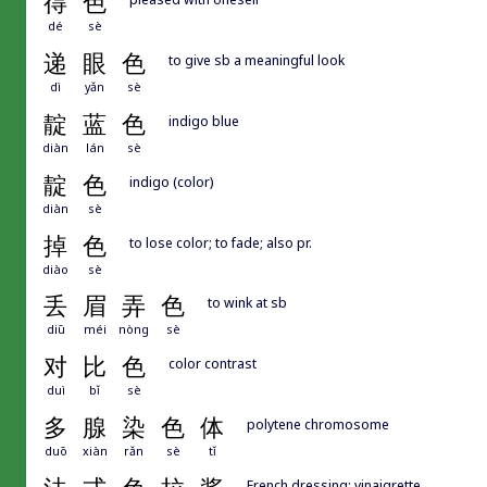
得
色
dé
sè
递
眼
色
to give sb a meaningful look
dì
yǎn
sè
靛
蓝
色
indigo blue
diàn
lán
sè
靛
色
indigo (color)
diàn
sè
掉
色
to lose color; to fade; also pr.
diào
sè
丢
眉
弄
色
to wink at sb
diū
méi
nòng
sè
对
比
色
color contrast
duì
bǐ
sè
多
腺
染
色
体
polytene chromosome
duō
xiàn
rǎn
sè
tǐ
French dressing; vinaigrette