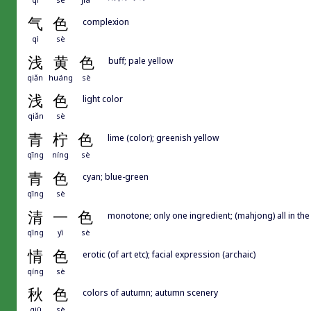
气
色
complexion
qì
sè
浅
黄
色
buff; pale yellow
qiǎn
huáng
sè
浅
色
light color
qiǎn
sè
青
柠
色
lime (color); greenish yellow
qīng
níng
sè
青
色
cyan; blue-green
qīng
sè
清
一
色
monotone; only one ingredient; (mahjong) all in the
qīng
yī
sè
情
色
erotic (of art etc); facial expression (archaic)
qíng
sè
秋
色
colors of autumn; autumn scenery
qiū
sè