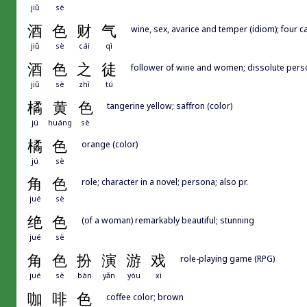
jiǔ
sè
酒
色
财
气
wine, sex, avarice and temper (idiom); four ca
jiǔ
sè
cái
qì
酒
色
之
徒
follower of wine and women; dissolute pers
jiǔ
sè
zhī
tú
橘
黄
色
tangerine yellow; saffron (color)
jú
huáng
sè
橘
色
orange (color)
jú
sè
角
色
role; character in a novel; persona; also pr.
jué
sè
绝
色
(of a woman) remarkably beautiful; stunning
jué
sè
角
色
扮
演
游
戏
role-playing game (RPG)
jué
sè
bàn
yǎn
yóu
xì
咖
啡
色
coffee color; brown