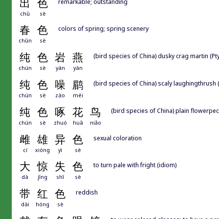
出
色
remarkable; outstanding
chū
sè
春
色
colors of spring; spring scenery
chūn
sè
纯
色
岩
燕
(bird species of China) dusky crag martin (
chún
sè
yán
yàn
纯
色
噪
鹛
(bird species of China) scaly laughingthrush
chún
sè
zào
méi
纯
色
啄
花
鸟
(bird species of China) plain flowerpe
chún
sè
zhuó
huā
niǎo
雌
雄
异
色
sexual coloration
cí
xióng
yì
sè
大
惊
失
色
to turn pale with fright (idiom)
dà
jīng
shī
sè
带
红
色
reddish
dài
hóng
sè