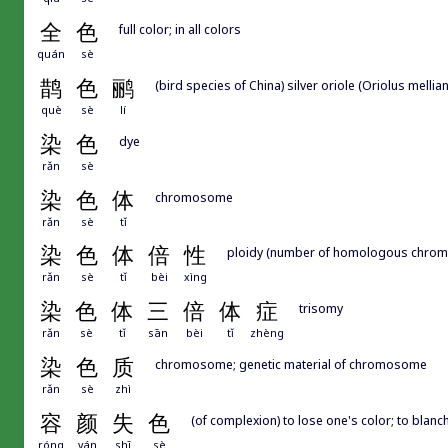
全
色
full color; in all colors
quán
sè
鹊
色
鹂
(bird species of China) silver oriole (Oriolus mellia
què
sè
lí
染
色
dye
rǎn
sè
染
色
体
chromosome
rǎn
sè
tǐ
染
色
体
倍
性
ploidy (number of homologous chro
rǎn
sè
tǐ
bèi
xìng
染
色
体
三
倍
体
症
trisomy
rǎn
sè
tǐ
sān
bèi
tǐ
zhèng
染
色
质
chromosome; genetic material of chromosome
rǎn
sè
zhì
容
颜
失
色
(of complexion) to lose one's color; to blanc
róng
yán
shī
sè