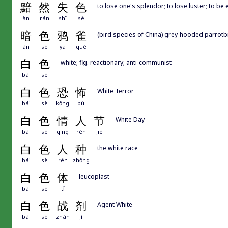
黯
然
失
色
to lose one's splendor; to lose luster; to b
àn
rán
shī
sè
暗
色
鸦
雀
(bird species of China) grey-hooded parrotbi
àn
sè
yā
què
白
色
white; fig. reactionary; anti-communist
bái
sè
白
色
恐
怖
White Terror
bái
sè
kǒng
bù
白
色
情
人
节
White Day
bái
sè
qíng
rén
jié
白
色
人
种
the white race
bái
sè
rén
zhǒng
白
色
体
leucoplast
bái
sè
tǐ
白
色
战
剂
Agent White
bái
sè
zhàn
jì