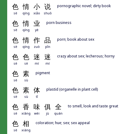
色
情
小
说
pornographic novel; dirty book
sè
qíng
xiǎo
shuō
色
情
业
porn business
sè
qíng
yè
色
情
作
品
porn; book about sex
sè
qíng
zuò
pǐn
色
色
迷
迷
crazy about sex; lecherous; horny
sè
sè
mí
mí
色
素
pigment
sè
sù
色
素
体
plastid (organelle in plant cell)
sè
sù
tǐ
色
香
味
俱
全
to smell, look and taste great
sè
xiāng
wèi
jù
quán
色
相
coloration; hue; sex; sex appeal
sè
xiàng