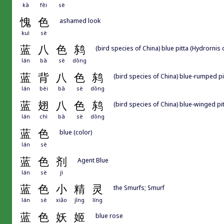
kā
fēi
sè
愧
色
ashamed look
kuì
sè
蓝
八
色
鸫
(bird species of China) blue pitta (Hydrornis
lán
bā
sè
dōng
蓝
背
八
色
鸫
(bird species of China) blue-rumped pi
lán
bèi
bā
sè
dōng
蓝
翅
八
色
鸫
(bird species of China) blue-winged pit
lán
chì
bā
sè
dōng
蓝
色
blue (color)
lán
sè
蓝
色
剂
Agent Blue
lán
sè
jì
蓝
色
小
精
灵
the Smurfs; Smurf
lán
sè
xiǎo
jīng
líng
蓝
色
妖
姬
blue rose