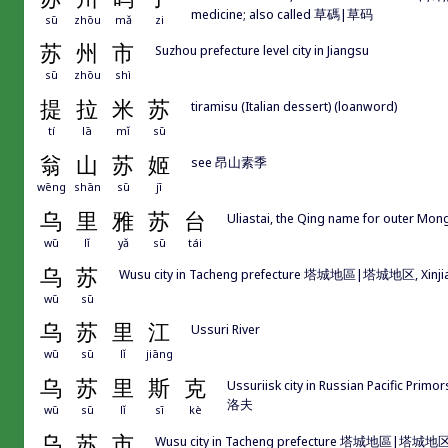
medicine; also called 草碼|草码
sū
zhōu
mǎ
zi
苏
州
市
Suzhou prefecture level city in Jiangsu
sū
zhōu
shì
提
拉
米
苏
tiramisu (Italian dessert) (loanword)
tí
lā
mǐ
sū
翁
山
苏
姬
see 昂山素季
wēng
shān
sū
jī
乌
里
雅
苏
台
Uliastai, the Qing name for outer Mon
wū
lǐ
yǎ
sū
tái
乌
苏
Wusu city in Tacheng prefecture 塔城地區|塔城地区, Xinji
wū
sū
乌
苏
里
江
Ussuri River
wū
sū
lǐ
jiāng
乌
苏
里
斯
克
Ussuriisk city in Russian Pacific
洛夫
wū
sū
lǐ
sī
kè
乌
苏
市
Wusu city in Tacheng prefecture 塔城地區|塔城地区, 