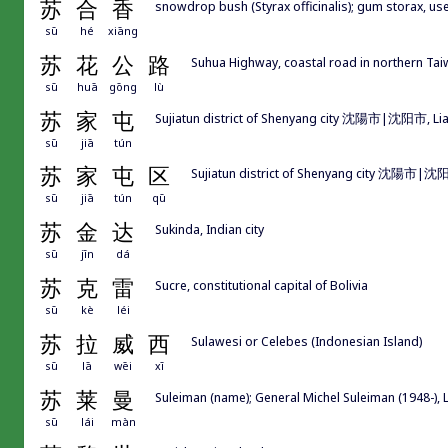
苏
合
香
snowdrop bush (Styrax officinalis); gum storax, u
sū
hé
xiāng
苏
花
公
路
Suhua Highway, coastal road in northern Taiwa
sū
huā
gōng
lù
苏
家
屯
Sujiatun district of Shenyang city 沈陽市|沈阳市, Li
sū
jiā
tún
苏
家
屯
区
Sujiatun district of Shenyang city 沈陽市|沈
sū
jiā
tún
qū
苏
金
达
Sukinda, Indian city
sū
jīn
dá
苏
克
雷
Sucre, constitutional capital of Bolivia
sū
kè
léi
苏
拉
威
西
Sulawesi or Celebes (Indonesian Island)
sū
lā
wēi
xī
苏
莱
曼
Suleiman (name); General Michel Suleiman (1948-), 
sū
lái
màn