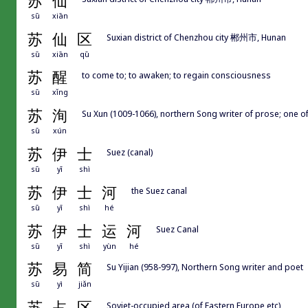
苏
仙
sū
xiān
苏
仙
区
Suxian district of Chenzhou city 郴州市, Hunan
sū
xiān
qū
苏
醒
to come to; to awaken; to regain consciousness
sū
xǐng
苏
洵
Su Xun (1009-1066), northern Song writer of prose; on
sū
xún
苏
伊
士
Suez (canal)
sū
yī
shì
苏
伊
士
河
the Suez canal
sū
yī
shì
hé
苏
伊
士
运
河
Suez Canal
sū
yī
shì
yùn
hé
苏
易
简
Su Yijian (958-997), Northern Song writer and poet
sū
yì
jiǎn
苏
占
区
Soviet-occupied area (of Eastern Europe etc)