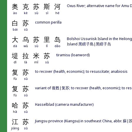
奥
克
苏
斯
河
Oxus River; alternative name for Am
ào
kè
sū
sī
hé
白
苏
common perilla
bái
sū
大
乌
苏
里
岛
Bolshoi Ussuriisk Island in the Heilon
Island 黑瞎子島|黑瞎子岛
dà
wū
sū
lǐ
dǎo
堤
拉
米
苏
tiramisu (loanword)
dī
lā
mǐ
sū
复
苏
to recover (health, economic); to resuscitate; anabiosis
fù
sū
复
苏
variant of 復甦|复苏; to recover (health, economic); to res
fù
sū
哈
苏
Hasselblad (camera manufacturer)
hā
sū
江
苏
Jiangsu province (Kiangsu) in southeast China, abbr. 蘇|
jiāng
sū