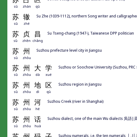
sū
zhàn
qū
苏
辙
Su Zhe (1039-1112), northern Song writer and calligr
sū
zhé
苏
贞
昌
Su Tseng-chang (1947-), Taiwanese DPP politician
sū
zhēn
chāng
苏
州
Suzhou prefecture level city in Jiangsu
sū
zhōu
苏
州
大
学
Suzhou or Soochow University (Suzhou, PRC 
sū
zhōu
dà
xué
苏
州
地
区
Suzhou region in Jiangsu
sū
zhōu
dì
qū
苏
州
河
Suzhou Creek (river in Shanghai)
sū
zhōu
hé
苏
州
话
Suzhou dialect, one of the main Wu dialects 吳語
sū
zhōu
huà
苏
州
码
子
Suzhou numerals, i.e. the ten numerals 〡,