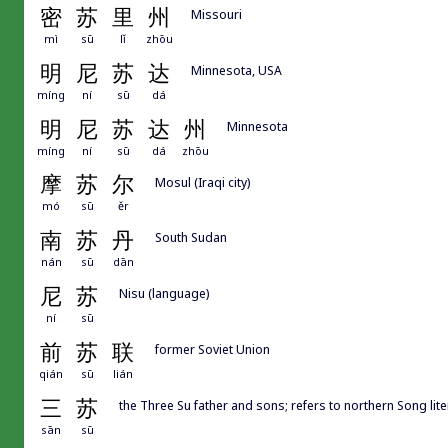
密
苏
里
州
Missouri
mì
sū
lǐ
zhōu
明
尼
苏
达
Minnesota, USA
míng
ní
sū
dá
明
尼
苏
达
州
Minnesota
míng
ní
sū
dá
zhōu
摩
苏
尔
Mosul (Iraqi city)
mó
sū
ěr
南
苏
丹
South Sudan
nán
sū
dān
尼
苏
Nisu (language)
ní
sū
前
苏
联
former Soviet Union
qián
sū
lián
三
苏
the Three Su father and sons; refers to northern So
sān
sū