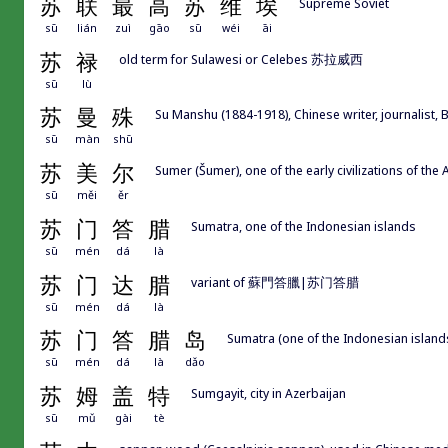
苏
联
最
高
苏
维
埃
Supreme Soviet
sū
lián
zuì
gāo
sū
wéi
āi
苏
禄
old term for Sulawesi or Celebes 苏拉威西
sū
lù
苏
曼
殊
Su Manshu (1884-1918), Chinese writer, journalist,
sū
màn
shū
苏
美
尔
Sumer (Šumer), one of the early civilizations of the 
sū
měi
ěr
苏
门
答
腊
Sumatra, one of the Indonesian islands
sū
mén
dá
là
苏
门
达
腊
variant of 蘇門答臘|苏门答腊
sū
mén
dá
là
苏
门
答
腊
岛
Sumatra (one of the Indonesian island
sū
mén
dá
là
dǎo
苏
姆
盖
特
Sumgayit, city in Azerbaijan
sū
mǔ
gài
tè