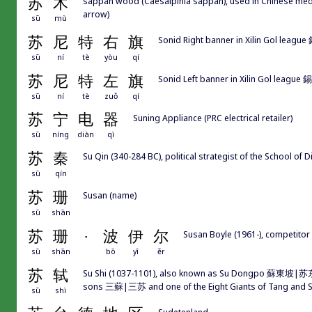
苏
木
sappan wood (Caesalpinia sappan), used in Chinese medic
arrow)
sū
mù
苏
尼
特
右
旗
Sonid Right banner in Xilin Gol 
sū
ní
tè
yòu
qí
苏
尼
特
左
旗
Sonid Left banner in Xilin Gol l
sū
ní
tè
zuǒ
qí
苏
宁
电
器
Suning Appliance (PRC electrical retailer)
sū
níng
diàn
qì
苏
秦
Su Qin (340-284 BC), political strategist of the Schoo
sū
qín
苏
珊
Susan (name)
sū
shān
苏
珊
·
波
伊
尔
Susan Boyle (1961-), competitor 
sū
shān
bō
yī
ěr
苏
轼
Su Shi (1037-1101), also known as Su Dongpo 蘇東坡|苏东坡 n
sons 三蘇|三苏 and one of the Eight Giants of Tang a
sū
shì
Sudetenland