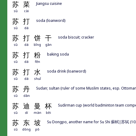
苏
菜
Jiangsu cuisine
sū
cài
苏
打
soda (loanword)
sū
dá
苏
打
饼
干
soda biscuit; cracker
sū
dá
bǐng
gān
苏
打
粉
baking soda
sū
dá
fěn
苏
打
水
soda drink (loanword)
sū
dá
shuǐ
苏
丹
Sudan; sultan (ruler of some Muslim states, esp. Ottoma
sū
dān
苏
迪
曼
杯
Sudirman cup (world badminton team compet
sū
dí
màn
bēi
苏
东
坡
Su Dongpo, another name for Su Shi 蘇軾|苏轼 (1037-
sū
dōng
pō