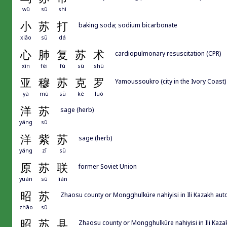
wū
sū
shì
小
苏
打
baking soda; sodium bicarbonate
xiǎo
sū
dá
心
肺
复
苏
术
cardiopulmonary resuscitation (CPR)
xīn
fèi
fù
sū
shù
亚
穆
苏
克
罗
Yamoussoukro (city in the Ivory Coast)
yà
mù
sū
kè
luó
洋
苏
sage (herb)
yáng
sū
洋
紫
苏
sage (herb)
yáng
zǐ
sū
原
苏
联
former Soviet Union
yuán
sū
lián
昭
苏
Zhaosu county or Mongghulküre nahiyisi in Ili K
zhāo
sū
昭
苏
县
Zhaosu county or Mongghulküre nahiyisi in 