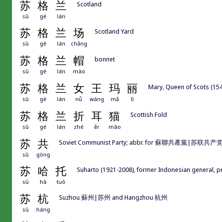
苏
格
兰
Scotland
sū
gé
lán
苏
格
兰
场
Scotland Yard
sū
gé
lán
chǎng
苏
格
兰
帽
bonnet
sū
gé
lán
mào
苏
格
兰
女
王
玛
丽
Mary, Queen of Scots (154
sū
gé
lán
nǚ
wáng
mǎ
lì
苏
格
兰
折
耳
猫
Scottish Fold
sū
gé
lán
zhé
ěr
māo
苏
共
Soviet Communist Party; abbr. for 蘇聯共產黨|苏联共产
sū
gòng
苏
哈
托
Suharto (1921-2008), former Indonesian general, p
sū
hā
tuō
苏
杭
Suzhou 蘇州|苏州 and Hangzhou 杭州
sū
háng