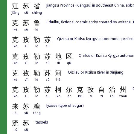
江
苏
省
Jiangsu Province (Kiangsu) in southeast China, ab
jiāng
sū
shěng
克
苏
鲁
Cthulhu, fictional cosmic entity created by writer H. 
kè
sū
lǔ
克
孜
勒
苏
Qizilsu or Kizilsu Kyrgyz autonomous prefectu
kè
zī
lè
sū
克
孜
勒
苏
地
区
Qizilsu or Kizilsu Kyrgyz autono
kè
zī
lè
sū
dì
qū
克
孜
勒
苏
河
Qizilsu or Kizilsu River in Xinjiang
kè
zī
lè
sū
hé
克
孜
勒
苏
柯
尔
克
孜
自
治
州
kè
zī
lè
sū
kē
ěr
kè
zī
zì
zhì
zhōu
来
苏
糖
lyxose (type of sugar)
lái
sū
táng
流
苏
tassels
liú
sū