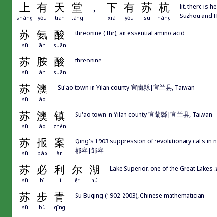
上
有
天
堂
，
下
有
苏
杭
lit. there is
Suzhou and H
shàng
yǒu
tiān
táng
xià
yǒu
sū
háng
苏
氨
酸
threonine (Thr), an essential amino acid
sū
ān
suān
苏
胺
酸
threonine
sū
àn
suān
苏
澳
Su'ao town in Yilan county 宜蘭縣|宜兰县, Taiwan
sū
ào
苏
澳
镇
Su'ao town in Yilan county 宜蘭縣|宜兰县, Taiwan
sū
ào
zhèn
苏
报
案
Qing's 1903 suppression of revolutionary calls
鄒容|邹容
sū
bào
àn
苏
必
利
尔
湖
Lake Superior, one of the Great Lak
sū
bì
lì
ěr
hú
苏
步
青
Su Buqing (1902-2003), Chinese mathematician
sū
bù
qīng