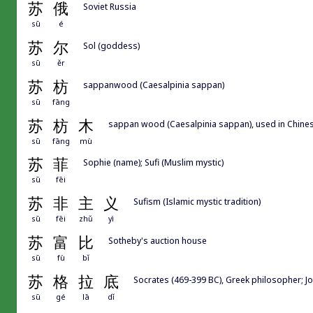
苏
俄
Soviet Russia
sū
é
苏
尔
Sol (goddess)
sū
ěr
苏
枋
sappanwood (Caesalpinia sappan)
sū
fāng
苏
枋
木
sappan wood (Caesalpinia sappan), used in Chine
sū
fāng
mù
苏
菲
Sophie (name); Sufi (Muslim mystic)
sū
fēi
苏
非
主
义
Sufism (Islamic mystic tradition)
sū
fēi
zhǔ
yì
苏
富
比
Sotheby's auction house
sū
fù
bǐ
苏
格
拉
底
Socrates (469-399 BC), Greek philosopher; Jo
sū
gé
lā
dǐ