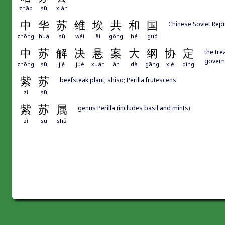
zhāo
sū
xiàn
中
华
苏
维
埃
共
和
国
Chinese Soviet Repu
zhōng
huá
sū
wéi
āi
gòng
hé
guó
中
苏
解
决
悬
案
大
纲
协
定
the tre
govern
zhōng
sū
jiě
jué
xuán
àn
dà
gāng
xié
dìng
紫
苏
beefsteak plant; shiso; Perilla frutescens
zǐ
sū
紫
苏
属
genus Perilla (includes basil and mints)
zǐ
sū
shǔ