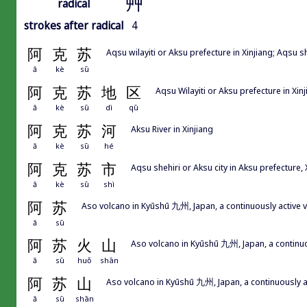
艸
radical
strokes after radical
4
阿
克
苏
Aqsu wilayiti or Aksu prefecture in Xinjiang; Aqsu sh
ā
kè
sū
阿
克
苏
地
区
Aqsu Wilayiti or Aksu prefecture in Xin
ā
kè
sū
dì
qū
阿
克
苏
河
Aksu River in Xinjiang
ā
kè
sū
hé
阿
克
苏
市
Aqsu shehiri or Aksu city in Aksu prefecture, 
ā
kè
sū
shì
阿
苏
Aso volcano in Kyūshū 九州, Japan, a continuously active 
ā
sū
阿
苏
火
山
Aso volcano in Kyūshū 九州, Japan, a continuo
ā
sū
huǒ
shān
阿
苏
山
Aso volcano in Kyūshū 九州, Japan, a continuously a
ā
sū
shān