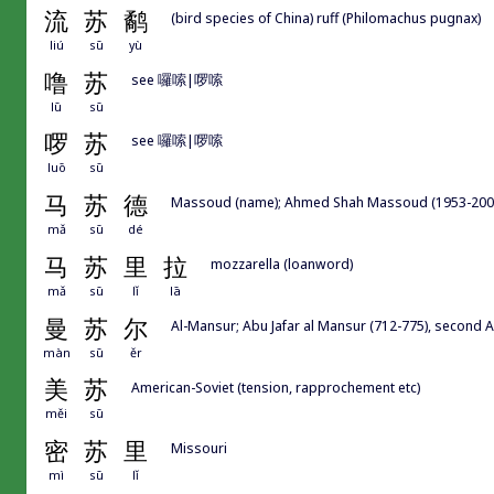
流
苏
鹬
(bird species of China) ruff (Philomachus pugnax)
liú
sū
yù
噜
苏
see 囉嗦|啰嗦
lū
sū
啰
苏
see 囉嗦|啰嗦
luō
sū
马
苏
德
Massoud (name); Ahmed Shah Massoud (1953-2001), 
mǎ
sū
dé
马
苏
里
拉
mozzarella (loanword)
mǎ
sū
lǐ
lā
曼
苏
尔
Al-Mansur; Abu Jafar al Mansur (712-775), second 
màn
sū
ěr
美
苏
American-Soviet (tension, rapprochement etc)
měi
sū
密
苏
里
Missouri
mì
sū
lǐ