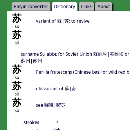
Pinyin converter
Dictionary
Links
About
苏
variant of 蘇|苏; to revive
sū
苏
sū
surname Su; abbr. for Soviet Union 蘇維埃|苏维埃 or 
蘇州|苏州
苏
Perilla frutescens (Chinese basil or wild red b
sū
苏
old variant of 蘇|苏
sū
苏
see 囉囌|啰苏
sū
strokes
7