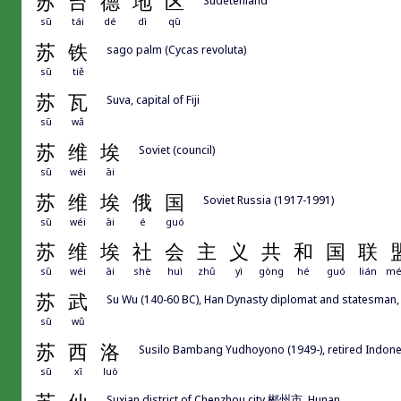
苏
台
德
地
区
sū
tái
dé
dì
qū
苏
铁
sago palm (Cycas revoluta)
sū
tiě
苏
瓦
Suva, capital of Fiji
sū
wǎ
苏
维
埃
Soviet (council)
sū
wéi
āi
苏
维
埃
俄
国
Soviet Russia (1917-1991)
sū
wéi
āi
é
guó
苏
维
埃
社
会
主
义
共
和
国
联
sū
wéi
āi
shè
huì
zhǔ
yì
gòng
hé
guó
lián
mé
苏
武
Su Wu (140-60 BC), Han Dynasty diplomat and statesman, 
sū
wǔ
苏
西
洛
Susilo Bambang Yudhoyono (1949-), retired Indones
sū
xī
luò
Suxian district of Chenzhou city 郴州市, Hunan