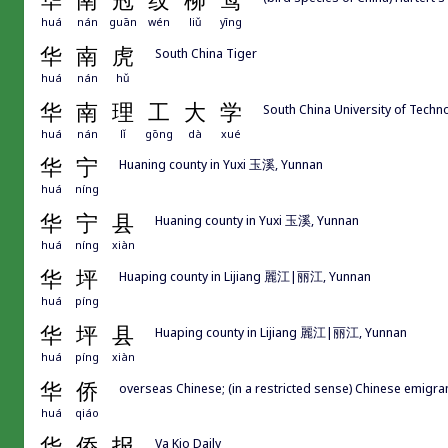
华
南
冠
纹
柳
莺
huá
nán
guān
wén
liǔ
yīng
华
南
虎
South China Tiger
huá
nán
hǔ
华
南
理
工
大
学
South China University of Techn
huá
nán
lǐ
gōng
dà
xué
华
宁
Huaning county in Yuxi 玉溪, Yunnan
huá
níng
华
宁
县
Huaning county in Yuxi 玉溪, Yunnan
huá
níng
xiàn
华
坪
Huaping county in Lijiang 麗江|丽江, Yunnan
huá
píng
华
坪
县
Huaping county in Lijiang 麗江|丽江, Yunnan
huá
píng
xiàn
华
侨
overseas Chinese; (in a restricted sense) Chinese emigrant
huá
qiáo
华
侨
报
Va Kio Daily