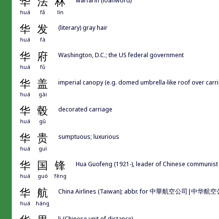
华
法
林
warfarin (loanword)
huá
fǎ
lín
华
发
(literary) gray hair
huá
fà
华
府
Washington, D.C.; the US federal government
huá
fǔ
华
盖
imperial canopy (e.g. domed umbrella-like roof over carri
huá
gài
华
毂
decorated carriage
huá
gǔ
华
贵
sumptuous; luxurious
huá
guì
华
国
锋
Hua Guofeng (1921-), leader of Chinese communist pa
huá
guó
fēng
华
航
China Airlines (Taiwan); abbr. for 中華航空公司|中华航
huá
háng
li (Chinese unit of distance)