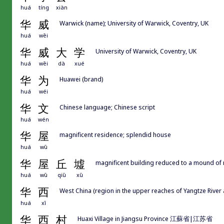
huá
tíng
xiàn
华
威
Warwick (name); University of Warwick, Coventry, UK
huá
wēi
华
威
大
学
University of Warwick, Coventry, UK
huá
wēi
dà
xué
华
为
Huawei (brand)
huá
wéi
华
文
Chinese language; Chinese script
huá
wén
华
屋
magnificent residence; splendid house
huá
wū
华
屋
丘
墟
magnificent building reduced to a mound of rub
huá
wū
qiū
xū
华
西
West China (region in the upper reaches of Yangtze River
huá
xī
华
西
村
Huaxi Village in Jiangsu Province 江蘇省|江苏省