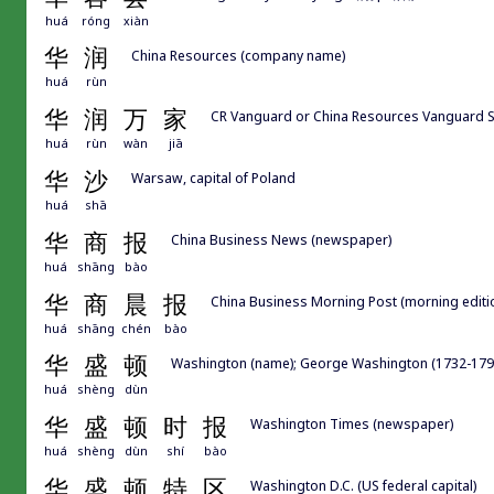
huá
róng
xiàn
华
润
China Resources (company name)
huá
rùn
华
润
万
家
CR Vanguard or China Resources Vanguard S
huá
rùn
wàn
jiā
华
沙
Warsaw, capital of Poland
huá
shā
华
商
报
China Business News (newspaper)
huá
shāng
bào
华
商
晨
报
China Business Morning Post (morning ed
huá
shāng
chén
bào
华
盛
顿
Washington (name); George Washington (1732-1799), 
huá
shèng
dùn
华
盛
顿
时
报
Washington Times (newspaper)
huá
shèng
dùn
shí
bào
华
盛
顿
特
区
Washington D.C. (US federal capital)