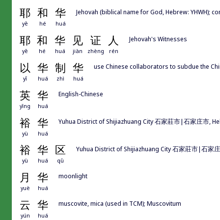
耶
和
华
Jehovah (biblical name for God, Hebrew: YHWH)
yē
hé
huá
耶
和
华
见
证
人
Jehovah's Witnesses
yē
hé
huá
jiàn
zhèng
rén
以
华
制
华
use Chinese collaborators to subdue the Chin
yǐ
huá
zhì
huá
英
华
English-Chinese
yīng
huá
裕
华
Yuhua District of Shijiazhuang City 石家莊市|石家庄市, He
yù
huá
裕
华
区
Yuhua District of Shijiazhuang City 石家莊市|石家庄
yù
huá
qū
月
华
moonlight
yuè
huá
云
华
muscovite, mica (used in TCM); Muscovitum
yún
huá