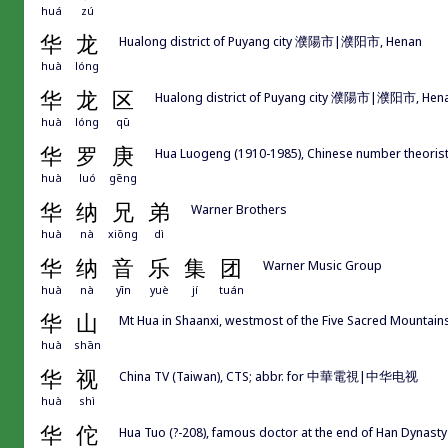
huá
zú
华
龙
Hualong district of Puyang city 濮陽市|濮阳市, Henan
huà
lóng
华
龙
区
Hualong district of Puyang city 濮陽市|濮阳市, Hen
huà
lóng
qū
华
罗
庚
Hua Luogeng (1910-1985), Chinese number theoris
huà
luó
gēng
华
纳
兄
弟
Warner Brothers
huà
nà
xiōng
dì
华
纳
音
乐
集
团
Warner Music Group
huà
nà
yīn
yuè
jí
tuán
华
山
Mt Hua in Shaanxi, westmost of the Five Sacred Moun
huà
shān
华
视
China TV (Taiwan), CTS; abbr. for 中華電視|中华电视
huà
shì
华
佗
Hua Tuo (?-208), famous doctor at the end of Han Dynasty