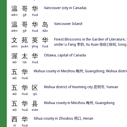
温
哥
华
Vancouver (city in Canada)
wēn
gē
huá
温
哥
华
岛
Vancouver Island
wēn
gē
huá
dǎo
文
苑
英
华
Finest Blossoms in the Garden of Literature,
under Li Fang 李昉, Xu Xuan 徐鉉|徐铉, Song
wén
yuàn
yīng
huá
渥
太
华
Ottawa, capital of Canada
wò
tài
huá
五
华
Wuhua county in Meizhou 梅州, Guangdong; Wuhua distri
wǔ
huá
五
华
区
Wuhua district of Kunming city 昆明市, Yunnan
wǔ
huá
qū
五
华
县
Wuhua county in Meizhou 梅州, Guangdong
wǔ
huá
xiàn
西
华
Xihua county in Zhoukou 周口, Henan
xī
huá