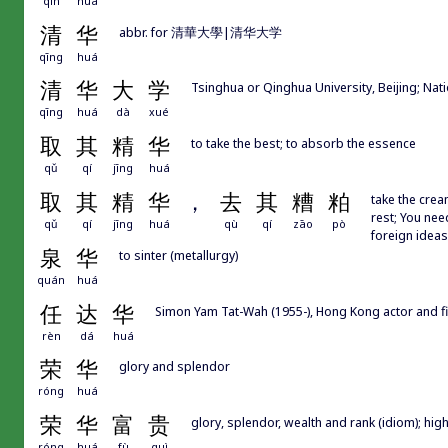
qīn
huá
清
华
abbr. for 清華大學|清华大学
qīng
huá
清
华
大
学
Tsinghua or Qinghua University, Beijing; Nat
qīng
huá
dà
xué
取
其
精
华
to take the best; to absorb the essence
qǔ
qí
jīng
huá
取
其
精
华
，
去
其
糟
粕
take the crea
rest; You nee
qǔ
qí
jīng
huá
qù
qí
zāo
pò
foreign ideas
泉
华
to sinter (metallurgy)
quán
huá
任
达
华
Simon Yam Tat-Wah (1955-), Hong Kong actor and f
rèn
dá
huá
荣
华
glory and splendor
róng
huá
荣
华
富
贵
glory, splendor, wealth and rank (idiom); hig
róng
huá
fù
guì