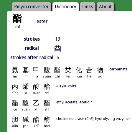
Pinyin converter
Dictionary
Links
About
酯
ester
zhǐ
strokes
13
酉
radical
strokes after radical
6
氨
基
甲
酸
酯
类
化
合
物
carbamate
ān
jī
jiǎ
suān
zhǐ
lèi
huà
hé
wù
丙
烯
酸
酯
acrylic ester
bǐng
xī
suān
zhǐ
醋
酸
乙
酯
ethyl acetate; acetidin
cù
suān
yǐ
zhǐ
胆
碱
酯
酶
choline esterase (ChE), hydrolyzing enzyme 
dǎn
jiǎn
zhǐ
méi