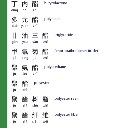
丁
内
酯
butyrolactone
dīng
nèi
zhǐ
多
元
酯
polyester
duō
yuán
zhǐ
甘
油
三
酯
triglyceride
gān
yóu
sān
zhǐ
甲
氰
菊
酯
fenpropathrin (insecticide)
jiǎ
qíng
jú
zhǐ
聚
氨
酯
polyurethane
jù
ān
zhǐ
聚
酯
polyester
jù
zhǐ
聚
酯
树
脂
polyester resin
jù
zhǐ
shù
zhī
聚
酯
纤
维
polyester fiber
jù
zhǐ
xiān
wéi