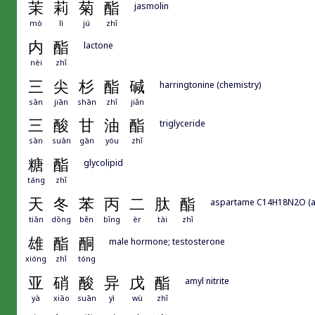
茉
莉
菊
酯
jasmolin
mò
lì
jú
zhǐ
内
酯
lactone
nèi
zhǐ
三
尖
杉
酯
碱
harringtonine (chemistry)
sān
jiān
shān
zhǐ
jiǎn
三
酸
甘
油
酯
triglyceride
sān
suān
gān
yóu
zhǐ
糖
酯
glycolipid
táng
zhǐ
天
冬
苯
丙
二
肽
酯
aspartame C14H18N2O (art
tiān
dōng
běn
bǐng
èr
tài
zhǐ
雄
酯
酮
male hormone; testosterone
xióng
zhǐ
tóng
亚
硝
酸
异
戊
酯
amyl nitrite
yà
xiāo
suān
yì
wù
zhǐ