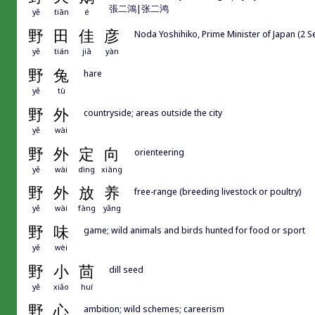
張二鴻|张二鸿
yě
tiān
é
野
田
佳
彦
Noda Yoshihiko, Prime Minister of Japan (2 
yě
tián
jiā
yàn
野
兔
hare
yě
tù
野
外
countryside; areas outside the city
yě
wài
野
外
定
向
orienteering
yě
wài
dìng
xiàng
野
外
放
养
free-range (breeding livestock or poultry)
yě
wài
fàng
yǎng
野
味
game; wild animals and birds hunted for food or sport
yě
wèi
野
小
茴
dill seed
yě
xiǎo
huí
野
心
ambition; wild schemes; careerism