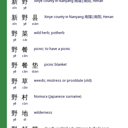
新
野
Xinye county in Nanyang 南陽|南阳, Henan
xīn
yě
新
野
县
Xinye county in Nanyang 南陽|南阳, Henan
xīn
yě
xiàn
野
菜
wild herb; potherb
yě
cài
野
餐
picnic; to have a picnic
yě
cān
野
餐
垫
picnic blanket
yě
cān
diàn
野
草
weeds; mistress or prostitute (old)
yě
cǎo
野
村
Nomura (Japanese surname)
yě
cūn
野
地
wilderness
yě
dì