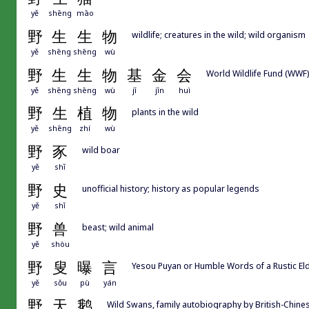
yě
shēng
māo
野
生
生
物
wildlife; creatures in the wild; wild organism
yě
shēng
shēng
wù
野
生
生
物
基
金
会
World Wildlife Fund (WWF)
yě
shēng
shēng
wù
jī
jīn
huì
野
生
植
物
plants in the wild
yě
shēng
zhí
wù
野
豕
wild boar
yě
shǐ
野
史
unofficial history; history as popular legends
yě
shǐ
野
兽
beast; wild animal
yě
shòu
野
叟
曝
言
Yesou Puyan or Humble Words of a Rustic E
yě
sǒu
pù
yán
野
天
鹅
Wild Swans, family autobiography by British-Chine