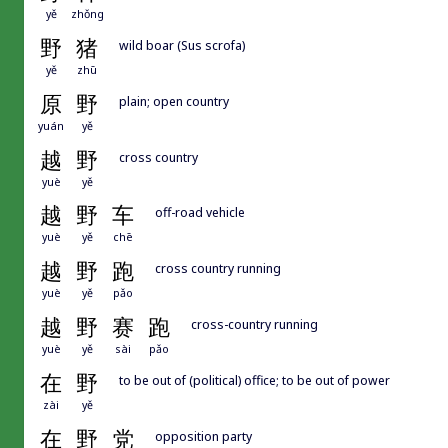
yě
zhǒng
野
猪
wild boar (Sus scrofa)
yě
zhū
原
野
plain; open country
yuán
yě
越
野
cross country
yuè
yě
越
野
车
off-road vehicle
yuè
yě
chē
越
野
跑
cross country running
yuè
yě
pǎo
越
野
赛
跑
cross-country running
yuè
yě
sài
pǎo
在
野
to be out of (political) office; to be out of power
zài
yě
在
野
党
opposition party