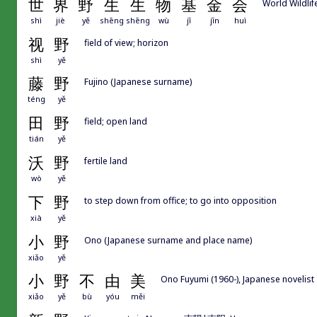
世
界
野
生
生
物
基
金
会
World Wildli
shì
jiè
yě
shēng
shēng
wù
jī
jīn
huì
视
野
field of view; horizon
shì
yě
藤
野
Fujino (Japanese surname)
téng
yě
田
野
field; open land
tián
yě
沃
野
fertile land
wò
yě
下
野
to step down from office; to go into opposition
xià
yě
小
野
Ono (Japanese surname and place name)
xiǎo
yě
小
野
不
由
美
Ono Fuyumi (1960-), Japanese novelist
xiǎo
yě
bù
yóu
měi