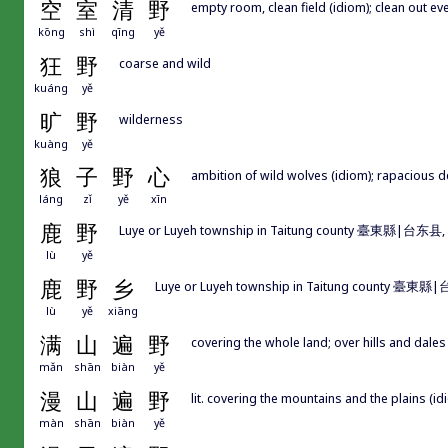
空
室
清
野
empty room, clean field (idiom); clean out ev
kōng
shì
qīng
yě
狂
野
coarse and wild
kuáng
yě
旷
野
wilderness
kuàng
yě
狼
子
野
心
ambition of wild wolves (idiom); rapacious 
láng
zǐ
yě
xīn
鹿
野
Luye or Luyeh township in Taitung county 臺東縣|台东县, 
lù
yě
鹿
野
乡
Luye or Luyeh township in Taitung county 臺東縣
lù
yě
xiāng
满
山
遍
野
covering the whole land; over hills and dales
mǎn
shān
biàn
yě
漫
山
遍
野
lit. covering the mountains and the plains (id
màn
shān
biàn
yě