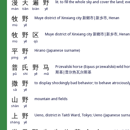
漫
天
遍
野
lit. to fill the whole sky and cover the land; 
màn
tiān
biàn
yě
牧
野
Muye district of Xinxiang city 新鄉市|新乡市, Henan
mù
yě
牧
野
区
Muye district of Xinxiang city 新鄉市|新乡市, Henan
mù
yě
qū
平
野
Hirano (Japanese surname)
píng
yě
普
氏
野
马
Przevalski horse (Equus przewalskii) wild ho
斯基|普尔热瓦尔斯基
pǔ
shì
yě
mǎ
撒
野
to display shockingly bad behavior; to behave atrociousl
sā
yě
山
野
mountain and fields
shān
yě
上
野
Ueno, district in Taitō Ward, Tokyo; Ueno (Japanese surn
shàng
yě