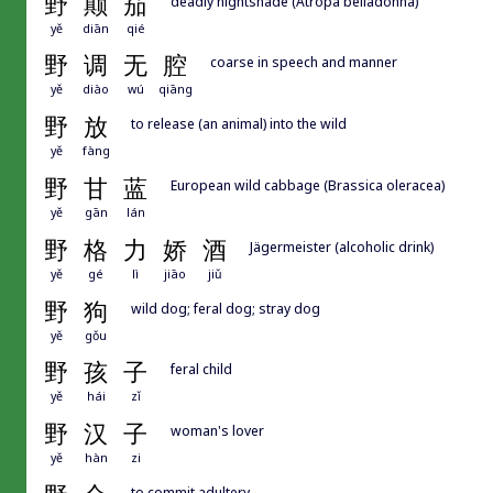
野
颠
茄
deadly nightshade (Atropa belladonna)
yě
diān
qié
野
调
无
腔
coarse in speech and manner
yě
diào
wú
qiāng
野
放
to release (an animal) into the wild
yě
fàng
野
甘
蓝
European wild cabbage (Brassica oleracea)
yě
gān
lán
野
格
力
娇
酒
Jägermeister (alcoholic drink)
yě
gé
lì
jiāo
jiǔ
野
狗
wild dog; feral dog; stray dog
yě
gǒu
野
孩
子
feral child
yě
hái
zǐ
野
汉
子
woman's lover
yě
hàn
zi
to commit adultery