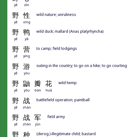
yě
xīn
野
性
wild nature; unruliness
yě
xìng
野
鸭
wild duck; mallard (Anas platyrhyncha)
yě
yā
野
营
to camp; field lodgings
yě
yíng
野
游
outing in the country; to go on a hike; to go courting
yě
yóu
野
鼬
瓣
花
wild hemp
yě
yòu
bàn
huā
野
战
battlefield operation; paintball
yě
zhàn
野
战
军
field army
yě
zhàn
jūn
野
种
(derog.) illegitimate child; bastard