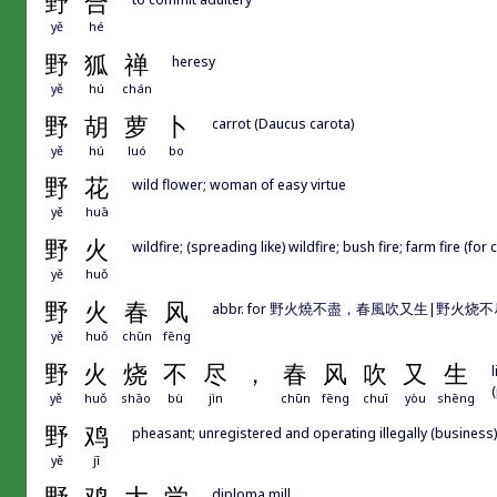
野
合
yě
hé
野
狐
禅
heresy
yě
hú
chán
野
胡
萝
卜
carrot (Daucus carota)
yě
hú
luó
bo
野
花
wild flower; woman of easy virtue
yě
huā
野
火
wildfire; (spreading like) wildfire; bush fire; farm fire (for 
yě
huǒ
野
火
春
风
abbr. for 野火燒不盡，春風吹又生|野火
yě
huǒ
chūn
fēng
野
火
烧
不
尽
，
春
风
吹
又
生
yě
huǒ
shāo
bù
jìn
chūn
fēng
chuī
yòu
shēng
野
鸡
pheasant; unregistered and operating illegally (business);
yě
jī
diploma mill