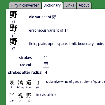
Pinyin converter
Dictionary
Links
About
野
old variant of 野
yě
野
erroneous variant of 野
yě
野
field; plain; open space; limit; boundary; rude; 
yě
strokes
11
里
radical
strokes after radical
4
哀
鸿
遍
野
lit. plaintive whine of geese (idiom); fig. lan
āi
hóng
biàn
yě
半
视
野
half visual field
bàn
shì
yě