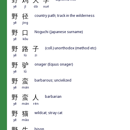
野
鸡
大
学
yě
jī
dà
xué
野
径
country path; track in the wilderness
yě
jìng
野
口
Noguchi (Japanese surname)
yě
kǒu
野
路
子
(coll.) unorthodox (method etc)
yě
lù
zi
野
驴
onager (Equus onager)
yě
lǘ
野
蛮
barbarous; uncivilized
yě
mán
野
蛮
人
barbarian
yě
mán
rén
野
猫
wildcat; stray cat
yě
māo
野
牛
bison