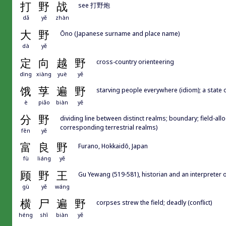
打
野
战
see 打野炮
dǎ
yě
zhàn
大
野
Ōno (Japanese surname and place name)
dà
yě
定
向
越
野
cross-country orienteering
dìng
xiàng
yuè
yě
饿
莩
遍
野
starving people everywhere (idiom); a state 
è
piǎo
biàn
yě
分
野
dividing line between distinct realms; boundary; field-all
corresponding terrestrial realms)
fēn
yě
富
良
野
Furano, Hokkaidō, Japan
fù
liáng
yě
顾
野
王
Gu Yewang (519-581), historian and an interpreter o
gù
yě
wáng
横
尸
遍
野
corpses strew the field; deadly (conflict)
héng
shī
biàn
yě