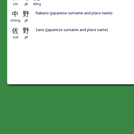
zài
yě
dǎng
中
野
Nakano (Japanese surname and place name)
zhōng
yě
佐
野
Sano (Japanese surname and place name)
zuǒ
yě