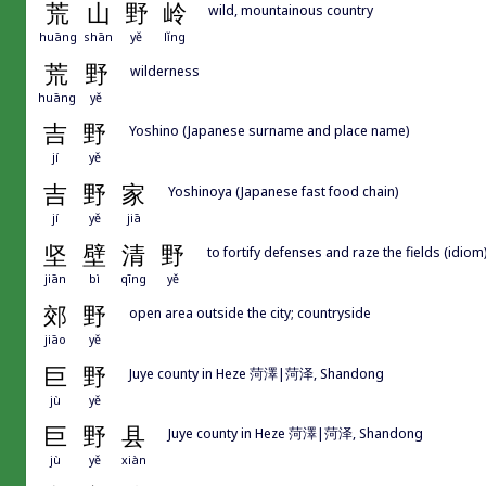
荒
山
野
岭
wild, mountainous country
huāng
shān
yě
lǐng
荒
野
wilderness
huāng
yě
吉
野
Yoshino (Japanese surname and place name)
jí
yě
吉
野
家
Yoshinoya (Japanese fast food chain)
jí
yě
jiā
坚
壁
清
野
to fortify defenses and raze the fields (idiom
jiān
bì
qīng
yě
郊
野
open area outside the city; countryside
jiāo
yě
巨
野
Juye county in Heze 菏澤|菏泽, Shandong
jù
yě
巨
野
县
Juye county in Heze 菏澤|菏泽, Shandong
jù
yě
xiàn