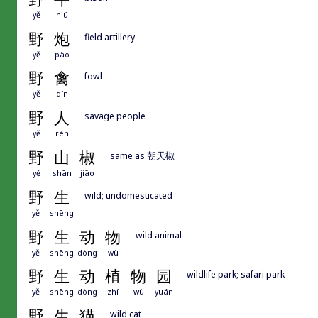
yě
niú
野
炮
field artillery
yě
pào
野
禽
fowl
yě
qín
野
人
savage people
yě
rén
野
山
椒
same as 朝天椒
yě
shān
jiāo
野
生
wild; undomesticated
yě
shēng
野
生
动
物
wild animal
yě
shēng
dòng
wù
野
生
动
植
物
园
wildlife park; safari park
yě
shēng
dòng
zhí
wù
yuán
野
生
猫
wild cat