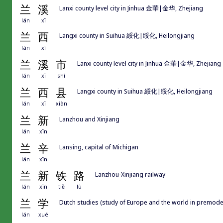
兰
溪
Lanxi county level city in Jinhua 金華|金华, Zhejiang
lán
xī
兰
西
Langxi county in Suihua 綏化|绥化, Heilongjiang
lán
xī
兰
溪
市
Lanxi county level city in Jinhua 金華|金华, Zhejiang
lán
xī
shì
兰
西
县
Langxi county in Suihua 綏化|绥化, Heilongjiang
lán
xī
xiàn
兰
新
Lanzhou and Xinjiang
lán
xīn
兰
辛
Lansing, capital of Michigan
lán
xīn
兰
新
铁
路
Lanzhou-Xinjiang railway
lán
xīn
tiě
lù
兰
学
Dutch studies (study of Europe and the world in premode
lán
xué