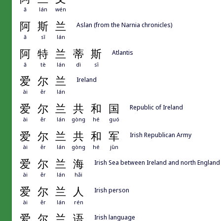
ā
lán
wén
阿
斯
兰
Aslan (from the Narnia chronicles)
ā
sī
lán
阿
特
兰
蒂
斯
Atlantis
ā
tè
lán
dì
sī
爱
尔
兰
Ireland
ài
ěr
lán
爱
尔
兰
共
和
国
Republic of Ireland
ài
ěr
lán
gòng
hé
guó
爱
尔
兰
共
和
军
Irish Republican Army
ài
ěr
lán
gòng
hé
jūn
爱
尔
兰
海
Irish Sea between Ireland and north England
ài
ěr
lán
hǎi
爱
尔
兰
人
Irish person
ài
ěr
lán
rén
爱
尔
兰
语
Irish language