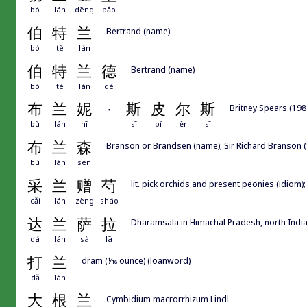
bó
lán
dēng
bǎo
伯
特
兰
Bertrand (name)
bó
tè
lán
伯
特
兰
德
Bertrand (name)
bó
tè
lán
dé
布
兰
妮
·
斯
皮
尔
斯
Britney Spears (198
bù
lán
nī
sī
pí
ěr
sī
布
兰
森
Branson or Brandsen (name); Sir Richard Branson (19
bù
lán
sēn
采
兰
赠
芍
lit. pick orchids and present peonies (idiom)
cǎi
lán
zèng
sháo
达
兰
萨
拉
Dharamsala in Himachal Pradesh, north India
dá
lán
sà
lā
打
兰
dram (1⁄16 ounce) (loanword)
dǎ
lán
大
根
兰
Cymbidium macrorrhizum Lindl.