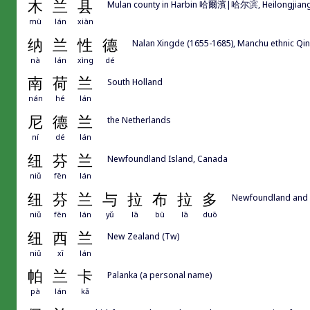
木
兰
县
Mulan county in Harbin 哈爾濱|哈尔滨, Heilongjian
mù
lán
xiàn
纳
兰
性
德
Nalan Xingde (1655-1685), Manchu ethnic Qi
nà
lán
xìng
dé
南
荷
兰
South Holland
nán
hé
lán
尼
德
兰
the Netherlands
ní
dé
lán
纽
芬
兰
Newfoundland Island, Canada
niǔ
fēn
lán
纽
芬
兰
与
拉
布
拉
多
Newfoundland and L
niǔ
fēn
lán
yǔ
lā
bù
lā
duō
纽
西
兰
New Zealand (Tw)
niǔ
xī
lán
帕
兰
卡
Palanka (a personal name)
pà
lán
kǎ