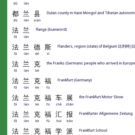
dū
lán
都
兰
县
Dulan county in Haixi Mongol and Tibetan a
dū
lán
xiàn
法
兰
flange (loanword)
fǎ
lán
法
兰
德
斯
Flanders, region (state) of Belgium 比利
fǎ
lán
dé
sī
法
兰
克
the Franks (Germanic people who arrived in Europe
fǎ
lán
kè
法
兰
克
福
Frankfurt (Germany)
fǎ
lán
kè
fú
法
兰
克
福
车
展
the Frankfurt Motor Show
fǎ
lán
kè
fú
chē
zhǎn
法
兰
克
福
汇
报
Frankfurter Allgemeine Zeitung
fǎ
lán
kè
fú
huì
bào
法
兰
克
福
学
派
Frankfurt School