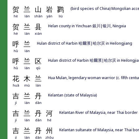
贺
兰
山
岩
鹨
(bird species of China) Mongolian acce
hè
lán
shān
yán
liù
贺
兰
县
Helan county in Yinchuan 銀川|银川, Ningxia
hè
lán
xiàn
呼
兰
Hulan district of Harbin 哈爾濱|哈尔滨 in Heilongjiang
hū
lán
呼
兰
区
Hulan district of Harbin 哈爾濱|哈尔滨 in Heilongji
hū
lán
qū
花
木
兰
Hua Mulan, legendary woman warrior (c. fifth centur
huā
mù
lán
吉
兰
丹
Kelantan (state of Malaysia)
jí
lán
dān
吉
兰
丹
河
Kelantan River of Malaysia, near Thai border
jí
lán
dān
hé
吉
兰
丹
州
Kelantan sultanate of Malaysia, near Tha
jí
lán
dān
zhōu