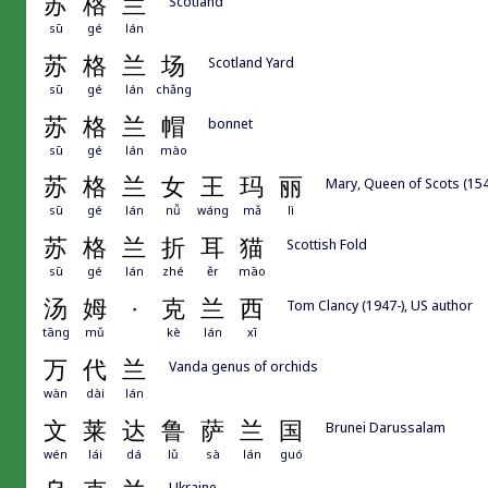
苏
格
兰
Scotland
sū
gé
lán
苏
格
兰
场
Scotland Yard
sū
gé
lán
chǎng
苏
格
兰
帽
bonnet
sū
gé
lán
mào
苏
格
兰
女
王
玛
丽
Mary, Queen of Scots (154
sū
gé
lán
nǚ
wáng
mǎ
lì
苏
格
兰
折
耳
猫
Scottish Fold
sū
gé
lán
zhé
ěr
māo
汤
姆
·
克
兰
西
Tom Clancy (1947-), US author
tāng
mǔ
kè
lán
xī
万
代
兰
Vanda genus of orchids
wàn
dài
lán
文
莱
达
鲁
萨
兰
国
Brunei Darussalam
wén
lái
dá
lǔ
sà
lán
guó
Ukraine