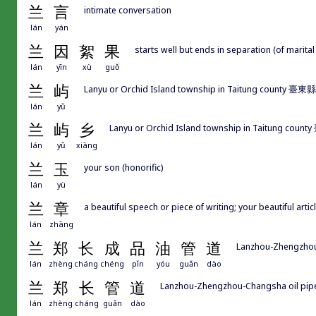
兰
言
intimate conversation
lán
yán
兰
因
絮
果
starts well but ends in separation (of marital
lán
yīn
xù
guǒ
兰
屿
Lanyu or Orchid Island township in Taitung county 臺
lán
yǔ
兰
屿
乡
Lanyu or Orchid Island township in Taitung co
lán
yǔ
xiāng
兰
玉
your son (honorific)
lán
yù
兰
章
a beautiful speech or piece of writing; your beautiful articl
lán
zhāng
兰
郑
长
成
品
油
管
道
Lanzhou-Zhengzhou-
lán
zhèng
cháng
chéng
pǐn
yóu
guǎn
dào
兰
郑
长
管
道
Lanzhou-Zhengzhou-Changsha oil pipe
lán
zhèng
cháng
guǎn
dào