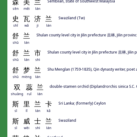
森
美
兰
Sembilan, state of southwest Malaysia
sēn
měi
lán
史
瓦
济
兰
Swaziland (Tw)
shǐ
wǎ
jì
lán
舒
兰
Shulan county level city in Jilin prefecture 吉林, Jilin provin
shū
lán
舒
兰
市
Shulan county level city in Jilin prefecture 吉林, Jilin 
shū
lán
shì
舒
梦
兰
Shu Menglan (1759-1835), Qin dynasty writer, 
shū
mèng
lán
双
蕊
兰
double-stamen orchid (Diplandrorchis sinica S.C.
shuāng
ruǐ
lán
斯
里
兰
卡
Sri Lanka; (formerly) Ceylon
sī
lǐ
lán
kǎ
斯
威
士
兰
Swaziland
sī
wēi
shì
lán