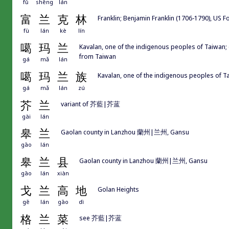
fǔ
shēng
lán
富
兰
克
林
Franklin; Benjamin Franklin (1706-1790), US F
fù
lán
kè
lín
噶
玛
兰
Kavalan, one of the indigenous peoples of Taiwan;
from Taiwan
gá
mǎ
lán
噶
玛
兰
族
Kavalan, one of the indigenous peoples of T
gá
mǎ
lán
zú
芥
兰
variant of 芥藍|芥蓝
gài
lán
皋
兰
Gaolan county in Lanzhou 蘭州|兰州, Gansu
gāo
lán
皋
兰
县
Gaolan county in Lanzhou 蘭州|兰州, Gansu
gāo
lán
xiàn
戈
兰
高
地
Golan Heights
gē
lán
gāo
dì
格
兰
菜
see 芥藍|芥蓝