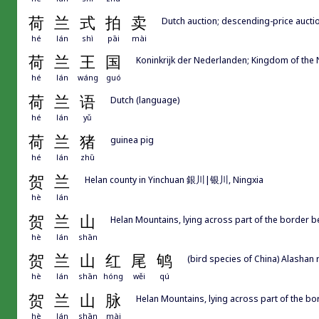
荷
兰
式
拍
卖
Dutch auction; descending-price aucti
hé
lán
shì
pāi
mài
荷
兰
王
国
Koninkrijk der Nederlanden; Kingdom of the
hé
lán
wáng
guó
荷
兰
语
Dutch (language)
hé
lán
yǔ
荷
兰
猪
guinea pig
hé
lán
zhū
贺
兰
Helan county in Yinchuan 銀川|银川, Ningxia
hè
lán
贺
兰
山
Helan Mountains, lying across part of the border 
hè
lán
shān
贺
兰
山
红
尾
鸲
(bird species of China) Alashan 
hè
lán
shān
hóng
wěi
qú
贺
兰
山
脉
Helan Mountains, lying across part of the b
hè
lán
shān
mài