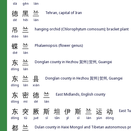
dà
gēn
lán
德
黑
兰
Tehran, capital of Iran
dé
hēi
lán
吊
兰
hanging orchid (Chlorophytum comosum); bracket plant
diào
lán
蝶
兰
Phalaenopsis (flower genus)
dié
lán
东
兰
Donglan county in Hezhou 賀州|贺州, Guangxi
dōng
lán
东
兰
县
Donglan county in Hezhou 賀州|贺州, Guangxi
dōng
lán
xiàn
东
密
德
兰
East Midlands, English county
dōng
mì
dé
lán
东
突
厥
斯
坦
伊
斯
兰
运
动
East T
dōng
tū
jué
sī
tǎn
yī
sī
lán
yùn
dòng
都
兰
Dulan county in Haixi Mongol and Tibetan autonom