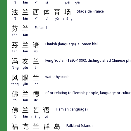
fǎ
lán
xī
sī
péi
gēn
法
兰
西
体
育
场
Stade de France
fǎ
lán
xī
tǐ
yù
chǎng
芬
兰
Finland
fēn
lán
芬
兰
语
Finnish (language); suomen kieli
fēn
lán
yǔ
冯
友
兰
Feng Youlan (1895-1990), distinguished Chinese ph
féng
yǒu
lán
凤
眼
兰
water hyacinth
fèng
yǎn
lán
佛
兰
德
of or relating to Flemish people, language or cultu
fó
lán
dé
佛
兰
芒
语
Flemish (language)
fó
lán
máng
yǔ
福
克
兰
群
岛
Falkland Islands