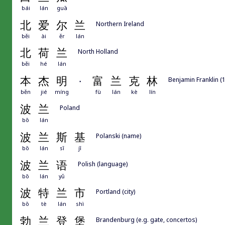
bái
lán
guā
北
爱
尔
兰
Northern Ireland
běi
ài
ěr
lán
北
荷
兰
North Holland
běi
hé
lán
本
杰
明
·
富
兰
克
林
Benjamin Franklin (1
běn
jié
míng
fù
lán
kè
lín
波
兰
Poland
bō
lán
波
兰
斯
基
Polanski (name)
bō
lán
sī
jī
波
兰
语
Polish (language)
bō
lán
yǔ
波
特
兰
市
Portland (city)
bō
tè
lán
shì
勃
兰
登
堡
Brandenburg (e.g. gate, concertos)