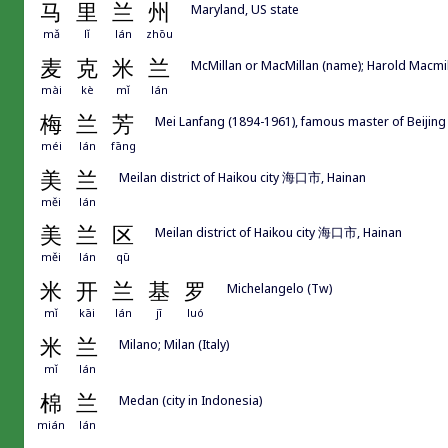
马
里
兰
州
Maryland, US state
mǎ
lǐ
lán
zhōu
麦
克
米
兰
McMillan or MacMillan (name); Harold Macmill
mài
kè
mǐ
lán
梅
兰
芳
Mei Lanfang (1894-1961), famous master of Beijing 
méi
lán
fāng
美
兰
Meilan district of Haikou city 海口市, Hainan
měi
lán
美
兰
区
Meilan district of Haikou city 海口市, Hainan
měi
lán
qū
米
开
兰
基
罗
Michelangelo (Tw)
mǐ
kāi
lán
jī
luó
米
兰
Milano; Milan (Italy)
mǐ
lán
棉
兰
Medan (city in Indonesia)
mián
lán