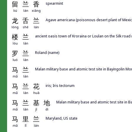
留
兰
香
spearmint
liú
lán
xiāng
龙
舌
兰
Agave americana (poisonous desert plant of Mexico
lóng
shé
lán
楼
兰
ancient oasis town of Kroraina or Loulan on the Silk
lóu
lán
罗
兰
Roland (name)
luó
lán
马
兰
Malan military base and atomic test site in Bayingo
mǎ
lán
马
兰
花
iris; Iris tectorum
mǎ
lán
huā
马
兰
基
地
Malan military base and atomic test sit
mǎ
lán
jī
dì
马
里
兰
Maryland, US state
mǎ
lǐ
lán