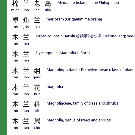
棉
兰
老
岛
Mindanao (island in the Philippines)
mián
lán
lǎo
dǎo
墨
角
兰
marjoram (Origanum majorana)
mò
jiǎo
lán
木
兰
Mulan county in Harbin 哈爾濱|哈尔滨, Heilongjiang;
mù
lán
木
兰
lily magnolia (Magnolia liliflora)
mù
lán
木
兰
纲
Magnoliopsidae or Dicotyledoneae (class of plants
mù
lán
gāng
木
兰
花
magnolia
mù
lán
huā
木
兰
科
Magnoliaceae, family of trees and shrubs
mù
lán
kē
木
兰
属
Magnolia, genus of trees and shrubs
mù
lán
shǔ