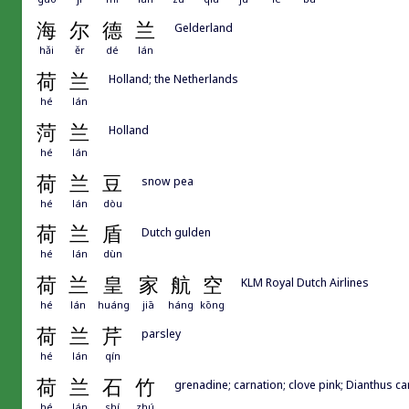
海
尔
德
兰
Gelderland
hǎi
ěr
dé
lán
荷
兰
Holland; the Netherlands
hé
lán
菏
兰
Holland
hé
lán
荷
兰
豆
snow pea
hé
lán
dòu
荷
兰
盾
Dutch gulden
hé
lán
dùn
荷
兰
皇
家
航
空
KLM Royal Dutch Airlines
hé
lán
huáng
jiā
háng
kōng
荷
兰
芹
parsley
hé
lán
qín
荷
兰
石
竹
grenadine; carnation; clove pink; Dianthus ca
hé
lán
shí
zhú