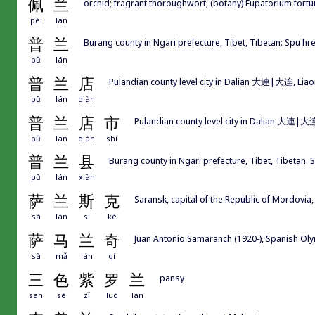
佩
兰
orchid; fragrant thoroughwort; (botany) Eupatorium fortu
pèi
lán
普
兰
Burang county in Ngari prefecture, Tibet, Tibetan: Spu h
pǔ
lán
普
兰
店
Pulandian county level city in Dalian 大連|大连, Liao
pǔ
lán
diàn
普
兰
店
市
Pulandian county level city in Dalian 大連|大连
pǔ
lán
diàn
shì
普
兰
县
Burang county in Ngari prefecture, Tibet, Tibetan:
pǔ
lán
xiàn
萨
兰
斯
克
Saransk, capital of the Republic of Mordovia,
sà
lán
sī
kè
萨
马
兰
奇
Juan Antonio Samaranch (1920-), Spanish Oly
sà
mǎ
lán
qí
三
色
紫
罗
兰
pansy
sān
sè
zǐ
luó
lán