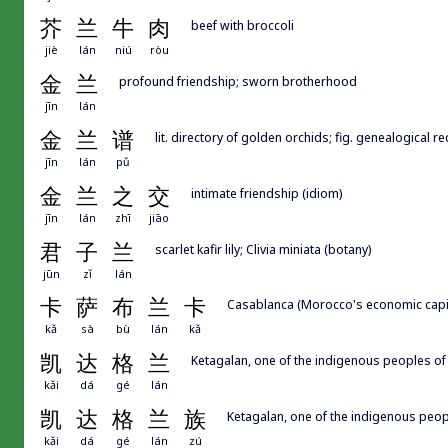
芥
兰
牛
肉
beef with broccoli
jiè
lán
niú
ròu
金
兰
profound friendship; sworn brotherhood
jīn
lán
金
兰
谱
lit. directory of golden orchids; fig. genealogica
jīn
lán
pǔ
金
兰
之
交
intimate friendship (idiom)
jīn
lán
zhī
jiāo
君
子
兰
scarlet kafir lily; Clivia miniata (botany)
jūn
zǐ
lán
卡
萨
布
兰
卡
Casablanca (Morocco's economic capit
kǎ
sà
bù
lán
kǎ
凯
达
格
兰
Ketagalan, one of the indigenous peoples of
kǎi
dá
gé
lán
凯
达
格
兰
族
Ketagalan, one of the indigenous peop
kǎi
dá
gé
lán
zú