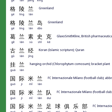
gé
lán
yáng
xìng
格
陵
兰
Greenland
gé
líng
lán
格
陵
兰
岛
Greenland
gé
líng
lán
dǎo
葛
兰
素
史
克
GlaxoSmithKline, British pharmaceuti
gě
lán
sù
shǐ
kè
古
兰
经
Koran (Islamic scripture); Quran
gǔ
lán
jīng
挂
兰
hanging orchid (Chlorophytum comosum); bracket plant
guà
lán
国
际
米
兰
FC Internazionale Milano (football
guó
jì
mǐ
lán
国
际
米
兰
队
FC Internazionale Milano (foot
guó
jì
mǐ
lán
duì
国
际
米
兰
足
球
俱
乐
部
FC Internazio
guó
jì
mǐ
lán
zú
qiú
jù
lè
bù