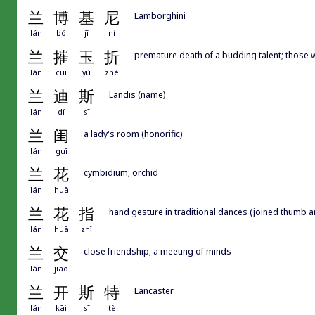
兰
博
基
尼
Lamborghini
lán
bó
jī
ní
兰
摧
玉
折
premature death of a budding talent; those
lán
cuī
yù
zhé
兰
迪
斯
Landis (name)
lán
dí
sī
兰
闺
a lady's room (honorific)
lán
guī
兰
花
cymbidium; orchid
lán
huā
兰
花
指
hand gesture in traditional dances (joined thumb an
lán
huā
zhǐ
兰
交
close friendship; a meeting of minds
lán
jiāo
兰
开
斯
特
Lancaster
lán
kāi
sī
tè