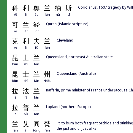
科
利
奥
兰
纳
斯
Coriolanus, 1607 tragedy b
kē
lì
ào
lán
nà
sī
可
兰
经
Quran (Islamic scripture)
kě
lán
jīng
克
利
夫
兰
Cleveland
kè
lì
fū
lán
昆
士
兰
Queensland, northeast Australian state
kūn
shì
lán
昆
士
兰
州
Queensland (Australia)
kūn
shì
lán
zhōu
拉
法
兰
Raffarin, prime minister of France under Jacques Ch
lā
fǎ
lán
拉
普
兰
Lapland (northern Europe)
lā
pǔ
lán
兰
艾
同
焚
lit. to burn both fragrant orchids and stinkin
the just and unjust alike
lán
ài
tóng
fén