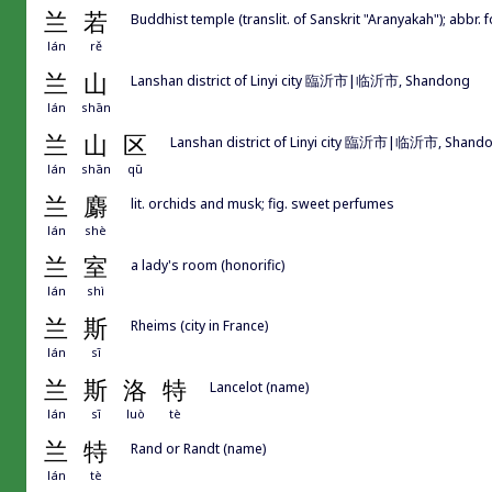
兰
若
Buddhist temple (translit. of Sanskrit "Aranyakah"); 
lán
rě
兰
山
Lanshan district of Linyi city 臨沂市|临沂市, Shandong
lán
shān
兰
山
区
Lanshan district of Linyi city 臨沂市|临沂市, Shand
lán
shān
qū
兰
麝
lit. orchids and musk; fig. sweet perfumes
lán
shè
兰
室
a lady's room (honorific)
lán
shì
兰
斯
Rheims (city in France)
lán
sī
兰
斯
洛
特
Lancelot (name)
lán
sī
luò
tè
兰
特
Rand or Randt (name)
lán
tè