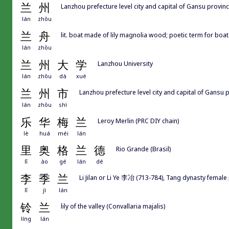
兰
州
Lanzhou prefecture level city and capital of Gansu pr
lán
zhōu
兰
舟
lit. boat made of lily magnolia wood; poetic term for boat
lán
zhōu
兰
州
大
学
Lanzhou University
lán
zhōu
dà
xué
兰
州
市
Lanzhou prefecture level city and capital of Ga
lán
zhōu
shì
乐
华
梅
兰
Leroy Merlin (PRC DIY chain)
lè
huá
méi
lán
里
奥
格
兰
德
Rio Grande (Brasil)
lǐ
ào
gé
lán
dé
李
季
兰
Li Jilan or Li Ye 李冶 (713-784), Tang dynasty female
lǐ
jì
lán
铃
兰
lily of the valley (Convallaria majalis)
líng
lán