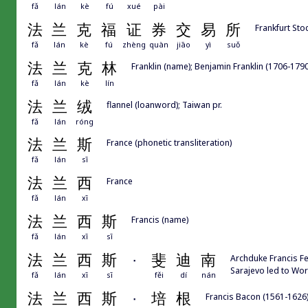
fǎ
lán
kè
fú
xué
pài
法
兰
克
福
证
券
交
易
所
Frankfurt Sto
fǎ
lán
kè
fú
zhèng
quàn
jiāo
yì
suǒ
法
兰
克
林
Franklin (name); Benjamin Franklin (1706-1790
fǎ
lán
kè
lín
法
兰
绒
flannel (loanword); Taiwan pr.
fǎ
lán
róng
法
兰
斯
France (phonetic transliteration)
fǎ
lán
sī
法
兰
西
France
fǎ
lán
xī
法
兰
西
斯
Francis (name)
fǎ
lán
xī
sī
法
兰
西
斯
·
斐
迪
南
Archduke Francis Fe
Sarajevo led to Wor
fǎ
lán
xī
sī
fěi
dí
nán
法
兰
西
斯
·
培
根
Francis Bacon (1561-1626)