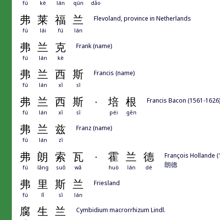
fú
kè
lán
qún
dǎo
弗
莱
福
兰
Flevoland, province in Netherlands
fú
lái
fú
lán
弗
兰
克
Frank (name)
fú
lán
kè
弗
兰
西
斯
Francis (name)
fú
lán
xī
sī
弗
兰
西
斯
·
培
根
Francis Bacon (1561-1626)
fú
lán
xī
sī
péi
gēn
弗
兰
兹
Franz (name)
fú
lán
zī
弗
朗
索
瓦
·
霍
兰
德
François Hollande (
朗德
fú
lǎng
suǒ
wǎ
huò
lán
dé
弗
里
斯
兰
Friesland
fú
lǐ
sī
lán
腐
生
兰
Cymbidium macrorrhizum Lindl.