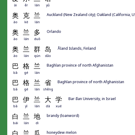
ài
ěr
lán
yǔ
奥
克
兰
Auckland (New Zealand city); Oakland (California, US
ào
kè
lán
奥
兰
多
Orlando
ào
lán
duō
奥
兰
群
岛
Åland Islands, Finland
ào
lán
qún
dǎo
巴
格
兰
Baghlan province of north Afghanistan
bā
gé
lán
巴
格
兰
省
Baghlan province of north Afghanistan
bā
gé
lán
shěng
巴
伊
兰
大
学
Bar-Ilan University, in Israel
bā
yī
lán
dà
xué
白
兰
地
brandy (loanword)
bái
lán
dì
白
兰
瓜
honeydew melon