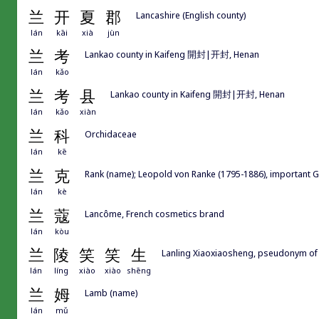
兰
开
夏
郡
Lancashire (English county)
lán
kāi
xià
jùn
兰
考
Lankao county in Kaifeng 開封|开封, Henan
lán
kǎo
兰
考
县
Lankao county in Kaifeng 開封|开封, Henan
lán
kǎo
xiàn
兰
科
Orchidaceae
lán
kē
兰
克
Rank (name); Leopold von Ranke (1795-1886), important 
lán
kè
兰
蔻
Lancôme, French cosmetics brand
lán
kòu
兰
陵
笑
笑
生
Lanling Xiaoxiaosheng, pseudonym of
lán
líng
xiào
xiào
shēng
兰
姆
Lamb (name)
lán
mǔ