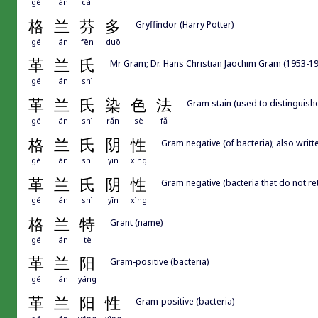
gé
lán
cài
格
兰
芬
多
Gryffindor (Harry Potter)
gé
lán
fēn
duō
革
兰
氏
Mr Gram; Dr. Hans Christian Jaochim Gram (19
gé
lán
shì
革
兰
氏
染
色
法
Gram stain (used to distinguishe
gé
lán
shì
rǎn
sè
fǎ
格
兰
氏
阴
性
Gram negative (of bacteria); al
gé
lán
shì
yīn
xìng
革
兰
氏
阴
性
Gram negative (bacteria that do not re
gé
lán
shì
yīn
xìng
格
兰
特
Grant (name)
gé
lán
tè
革
兰
阳
Gram-positive (bacteria)
gé
lán
yáng
革
兰
阳
性
Gram-positive (bacteria)