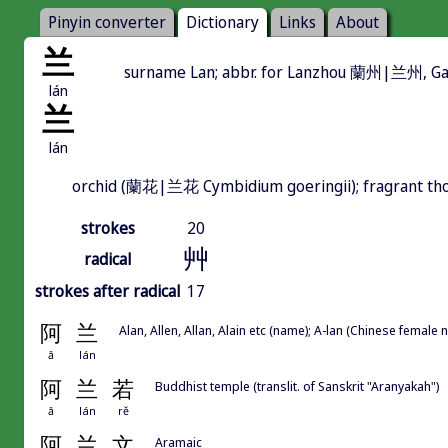
Pinyin converter
Dictionary
Links
About
兰
surname Lan; abbr. for Lanzhou 蘭州|兰州, G
lán
兰
lán
orchid (蘭花|兰花 Cymbidium goeringii); fragrant t
strokes
20
艸
radical
strokes after radical
17
阿
兰
Alan, Allen, Allan, Alain etc (name); A-lan (Chinese female
ā
lán
阿
兰
若
Buddhist temple (translit. of Sanskrit "Aranyakah")
ā
lán
rě
阿
兰
文
Aramaic