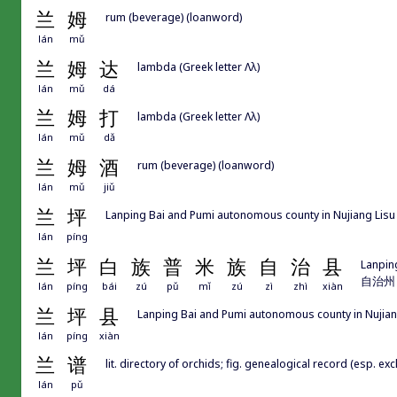
兰
姆
rum (beverage) (loanword)
lán
mǔ
兰
姆
达
lambda (Greek letter Λλ)
lán
mǔ
dá
兰
姆
打
lambda (Greek letter Λλ)
lán
mǔ
dǎ
兰
姆
酒
rum (beverage) (loanword)
lán
mǔ
jiǔ
兰
坪
Lanping Bai and Pumi autonomous county in Nujiang
lán
píng
兰
坪
白
族
普
米
族
自
治
县
Lanpin
自治州 i
lán
píng
bái
zú
pǔ
mǐ
zú
zì
zhì
xiàn
兰
坪
县
Lanping Bai and Pumi autonomous county in Nu
lán
píng
xiàn
兰
谱
lit. directory of orchids; fig. genealogical record (esp.
lán
pǔ