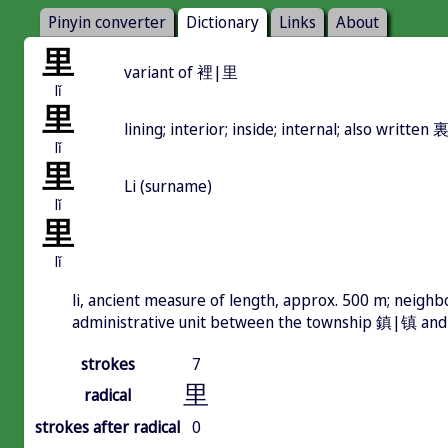
Pinyin converter
Dictionary
Links
About
里
variant of 裡|里
lǐ
里
lining; interior; inside; internal; also written
lǐ
里
Li (surname)
lǐ
里
lǐ
li, ancient measure of length, approx. 500 m; neighbo
administrative unit between the township 鎮|镇 an
strokes
7
里
radical
strokes after radical
0