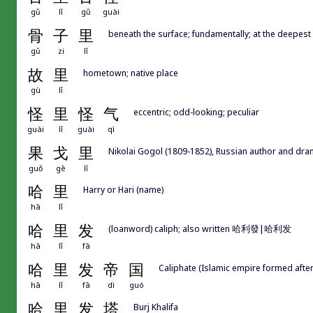
gǔ
lǐ
gǔ
guài
骨
子
里
beneath the surface; fundamentally; at the deepest 
gǔ
zi
lǐ
故
里
hometown; native place
gù
lǐ
怪
里
怪
气
eccentric; odd-looking; peculiar
guài
lǐ
guài
qì
果
戈
里
Nikolai Gogol (1809-1852), Russian author and dra
guǒ
gē
lǐ
哈
里
Harry or Hari (name)
hā
lǐ
哈
里
发
(loanword) caliph; also written 哈利發|哈利发
hā
lǐ
fā
哈
里
发
帝
国
Caliphate (Islamic empire formed af
hā
lǐ
fā
dì
guó
哈
里
发
塔
Burj Khalifa