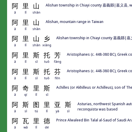
阿
里
山
Alishan township in Chiayi county 嘉義縣|嘉义县, w
ā
lǐ
shān
阿
里
山
Alishan, mountain range in Taiwan
ā
lǐ
shān
阿
里
山
乡
Alishan township in Chiayi county 嘉義縣|嘉义县
ā
lǐ
shān
xiāng
阿
里
斯
托
芳
Aristophanes (c. 448-380 BC), Greek c
ā
lǐ
sī
tuō
fāng
阿
里
斯
托
芬
Aristophanes (c. 448-380 BC), Greek c
ā
lǐ
sī
tuō
fēn
阿
奇
里
斯
Achilles (or Akhilleus or Achilleus), son of Th
ā
qí
lǐ
sī
阿
斯
图
里
亚
斯
Asturias, northwest Spanish aut
reconquista was based
ā
sī
tú
lǐ
yà
sī
阿
瓦
里
德
Prince Alwaleed Bin Talal al-Saud of Saudi Ar
ā
wǎ
lǐ
dé