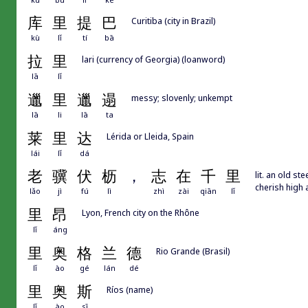
库
里
提
巴
Curitiba (city in Brazil)
kù
lǐ
tí
bā
拉
里
lari (currency of Georgia) (loanword)
lā
lǐ
邋
里
邋
遢
messy; slovenly; unkempt
lā
li
lā
ta
莱
里
达
Lérida or Lleida, Spain
lái
lǐ
dá
老
骥
伏
枥
，
志
在
千
里
lit. an old st
cherish high 
lǎo
jì
fú
lì
zhì
zài
qiān
lǐ
里
昂
Lyon, French city on the Rhône
lǐ
áng
里
奥
格
兰
德
Rio Grande (Brasil)
lǐ
ào
gé
lán
dé
里
奥
斯
Ríos (name)
lǐ
ào
sī