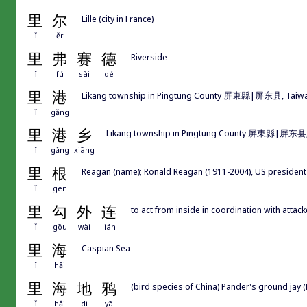
里
尔
Lille (city in France)
lǐ
ěr
里
弗
赛
德
Riverside
lǐ
fú
sài
dé
里
港
Likang township in Pingtung County 屏東縣|屏东县, Taiw
lǐ
gǎng
里
港
乡
Likang township in Pingtung County 屏東縣|屏东县,
lǐ
gǎng
xiāng
里
根
Reagan (name); Ronald Reagan (1911-2004), US president
lǐ
gēn
里
勾
外
连
to act from inside in coordination with attac
lǐ
gōu
wài
lián
里
海
Caspian Sea
lǐ
hǎi
里
海
地
鸦
(bird species of China) Pander's ground jay
lǐ
hǎi
dì
yā