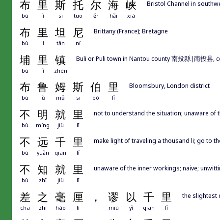
布
里
斯
托
尔
海
峡
Bristol Channel in southw
bù
lǐ
sī
tuō
ěr
hǎi
xiá
布
里
坦
尼
Brittany (France); Bretagne
bù
lǐ
tǎn
ní
埔
里
镇
Buli or Puli town in Nantou county 南投縣|南投县, ce
bù
lǐ
zhèn
布
鲁
姆
斯
伯
里
Bloomsbury, London district
bù
lǔ
mǔ
sī
bó
lǐ
不
明
就
里
not to understand the situation; unaware of 
bù
míng
jiù
lǐ
不
远
千
里
make light of traveling a thousand li; go to t
bù
yuǎn
qiān
lǐ
不
知
就
里
unaware of the inner workings; naive; unwitt
bù
zhī
jiù
lǐ
差
之
毫
厘
，
谬
以
千
里
the slightest
chā
zhī
háo
lí
miù
yǐ
qiān
lǐ