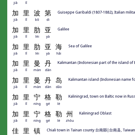
jiā
lǐ
加
里
波
第
Guiseppe Garibaldi (1807-1882), Italian mili
jiā
lǐ
bō
dì
加
里
肋
亚
Galilee
jiā
lǐ
lèi
yà
加
里
肋
亚
海
Sea of Galilee
jiā
lǐ
lèi
yà
hǎi
加
里
曼
丹
Kalimantan (Indonesian part of the island of
jiā
lǐ
màn
dān
加
里
曼
丹
岛
Kalimantan island (Indonesian name fo
jiā
lǐ
màn
dān
dǎo
加
里
宁
格
勒
Kaliningrad, town on Baltic now in Russ
jiā
lǐ
níng
gé
lè
加
里
宁
格
勒
州
Kaliningrad Oblast
jiā
lǐ
níng
gé
lè
zhōu
佳
里
镇
Chiali town in Tainan county 台南縣|台南县, Taiwan