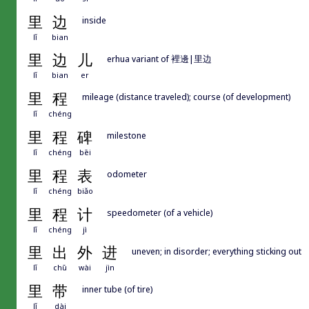
里
边
inside
lǐ
bian
里
边
儿
erhua variant of 裡邊|里边
lǐ
bian
er
里
程
mileage (distance traveled); course (of development)
lǐ
chéng
里
程
碑
milestone
lǐ
chéng
bēi
里
程
表
odometer
lǐ
chéng
biǎo
里
程
计
speedometer (of a vehicle)
lǐ
chéng
jì
里
出
外
进
uneven; in disorder; everything sticking out
lǐ
chū
wài
jìn
里
带
inner tube (of tire)
lǐ
dài