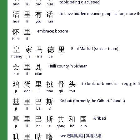
topic being discussed
huà
lǐ
tào
huà
话
里
有
话
to have hidden meaning; implication; more t
huà
lǐ
yǒu
huà
怀
里
embrace; bosom
huái
lǐ
皇
家
马
德
里
Real Madrid (soccer team)
huáng
jiā
mǎ
dé
lǐ
会
里
县
Huili county in Sichuan
huì
lǐ
xiàn
鸡
蛋
里
挑
骨
头
to look for bones in an egg; to fin
jī
dàn
li
tiāo
gǔ
tou
基
里
巴
斯
Kiribati (formerly the Gilbert Islands)
jī
lǐ
bā
sī
基
里
巴
斯
共
和
国
Kiribati
jī
lǐ
bā
sī
gòng
hé
guó
叽
里
咕
噜
see 嘰哩咕嚕|叽哩咕噜