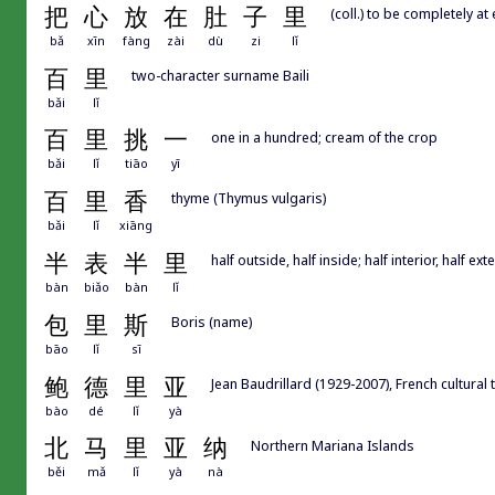
把
心
放
在
肚
子
里
(coll.) to be completely at
bǎ
xīn
fàng
zài
dù
zi
lǐ
百
里
two-character surname Baili
bǎi
lǐ
百
里
挑
一
one in a hundred; cream of the crop
bǎi
lǐ
tiāo
yī
百
里
香
thyme (Thymus vulgaris)
bǎi
lǐ
xiāng
半
表
半
里
half outside, half inside; half interior, half ext
bàn
biǎo
bàn
lǐ
包
里
斯
Boris (name)
bāo
lǐ
sī
鲍
德
里
亚
Jean Baudrillard (1929-2007), French cultural
bào
dé
lǐ
yà
北
马
里
亚
纳
Northern Mariana Islands
běi
mǎ
lǐ
yà
nà