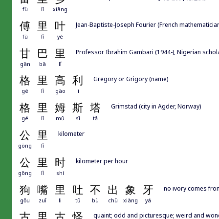
fù
lǐ
xiāng
傅
里
叶
Jean-Baptiste-Joseph Fourier (French mathematicia
fù
lǐ
yè
甘
巴
里
Professor Ibrahim Gambari (1944-), Nigerian sch
gān
bā
lǐ
格
里
高
利
Gregory or Grigory (name)
gé
lǐ
gāo
lì
格
里
姆
斯
塔
Grimstad (city in Agder, Norway)
gé
lǐ
mǔ
sī
tǎ
公
里
kilometer
gōng
lǐ
公
里
时
kilometer per hour
gōng
lǐ
shí
狗
嘴
里
吐
不
出
象
牙
no ivory comes fro
gǒu
zuǐ
li
tǔ
bù
chū
xiàng
yá
古
里
古
怪
quaint; odd and picturesque; weird and won