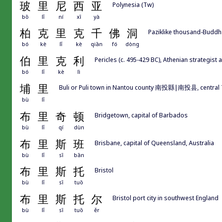
玻
里
尼
西
亚
Polynesia (Tw)
bō
lǐ
ní
xī
yà
柏
克
里
克
千
佛
洞
Paziklike thousand-Buddha
bó
kè
lǐ
kè
qiān
fó
dòng
伯
里
克
利
Pericles (c. 495-429 BC), Athenian strategist 
bó
lǐ
kè
lì
埔
里
Buli or Puli town in Nantou county 南投縣|南投县, central
bù
lǐ
布
里
奇
顿
Bridgetown, capital of Barbados
bù
lǐ
qí
dùn
布
里
斯
班
Brisbane, capital of Queensland, Australia
bù
lǐ
sī
bān
布
里
斯
托
Bristol
bù
lǐ
sī
tuō
布
里
斯
托
尔
Bristol port city in southwest England
bù
lǐ
sī
tuō
ěr