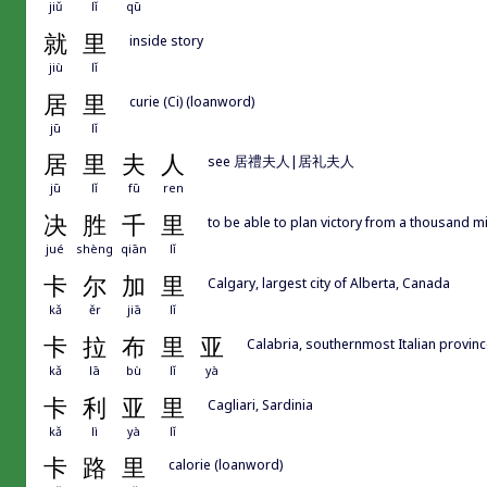
jiǔ
lǐ
qū
就
里
inside story
jiù
lǐ
居
里
curie (Ci) (loanword)
jū
lǐ
居
里
夫
人
see 居禮夫人|居礼夫人
jū
lǐ
fū
ren
决
胜
千
里
to be able to plan victory from a thousand m
jué
shèng
qiān
lǐ
卡
尔
加
里
Calgary, largest city of Alberta, Canada
kǎ
ěr
jiā
lǐ
卡
拉
布
里
亚
Calabria, southernmost Italian provinc
kǎ
lā
bù
lǐ
yà
卡
利
亚
里
Cagliari, Sardinia
kǎ
lì
yà
lǐ
卡
路
里
calorie (loanword)