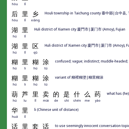
hòu
lǐ
后
里
乡
Houli township in Taichung county 臺中縣|台中县, 
hòu
lǐ
xiāng
湖
里
Huli district of Xiamen city 廈門市|厦门市 (Amoy), Fujian
hú
lǐ
湖
里
区
Huli district of Xiamen city 廈門市|厦门市 (Amoy), Fu
hú
lǐ
qū
糊
里
糊
涂
confused; vague; indistinct; muddle-headed; 
hú
li
hú
tú
糊
里
糊
涂
variant of 糊裡糊塗|糊里糊涂
hú
li
hú
tú
葫
芦
里
卖
的
是
什
么
药
what has (he)
hú
lu
lǐ
mài
de
shì
shén
me
yào
华
里
li (Chinese unit of distance)
huá
lǐ
话
里
套
话
to use seemingly innocent conversation topic