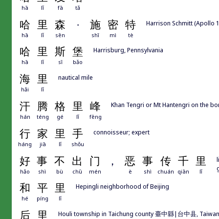
hā
lǐ
fā
tǎ
哈
里
森
·
施
密
特
Harrison Schmitt (Apollo 
hā
lǐ
sēn
shī
mì
tè
哈
里
斯
堡
Harrisburg, Pennsylvania
hā
lǐ
sī
bǎo
海
里
nautical mile
hǎi
lǐ
汗
腾
格
里
峰
Khan Tengri or Mt Hantengri on the b
hán
téng
gé
lǐ
fēng
行
家
里
手
connoisseur; expert
háng
jiā
lǐ
shǒu
好
事
不
出
门
，
恶
事
传
千
里
hǎo
shì
bù
chū
mén
è
shì
chuán
qiān
lǐ
和
平
里
Hepingli neighborhood of Beijing
hé
píng
lǐ
后
里
Houli township in Taichung county 臺中縣|台中县, Taiwa