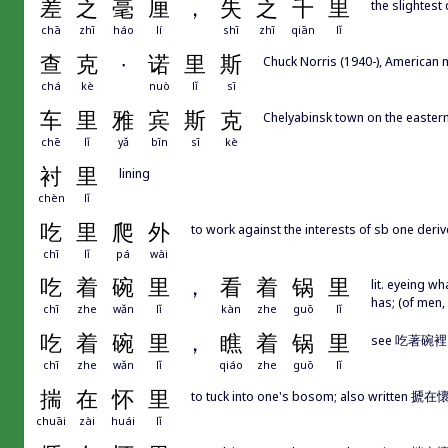
差
之
毫
厘
，
失
之
千
里
the slightest
chā
zhī
háo
lí
shī
zhī
qiān
lǐ
查
克
·
诺
里
斯
Chuck Norris (1940-), American m
chá
kè
nuò
lǐ
sī
车
里
雅
宾
斯
克
Chelyabinsk town on the eastern 
chē
lǐ
yǎ
bīn
sī
kè
衬
里
lining
chèn
lǐ
吃
里
爬
外
to work against the interests of sb one deri
chī
lǐ
pá
wài
吃
着
碗
里
，
看
着
锅
里
lit. eyeing w
has; (of men,
chī
zhe
wǎn
lǐ
kàn
zhe
guō
lǐ
吃
着
碗
里
，
瞧
着
锅
里
see 吃著
chī
zhe
wǎn
lǐ
qiáo
zhe
guō
lǐ
揣
在
怀
里
to tuck into one's bosom; also writte
chuāi
zài
huái
lǐ