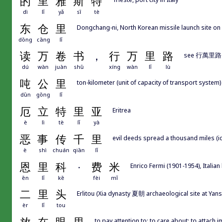
的
里
雅
斯
特
dì
lǐ
yǎ
sī
tè
东
仓
里
Dongchang-ni, North Korean missile launch site on
dōng
cāng
lǐ
读
万
卷
书
，
行
万
里
路
see 行萬
dú
wàn
juàn
shū
xíng
wàn
lǐ
lù
吨
公
里
ton-kilometer (unit of capacity of transport system)
dūn
gōng
lǐ
厄
立
特
里
亚
Eritrea
è
lì
tè
lǐ
yà
恶
事
传
千
里
evil deeds spread a thousand miles (id
è
shì
chuán
qiān
lǐ
恩
里
科
·
费
米
Enrico Fermi (1901-1954), Italian
ēn
lǐ
kē
fèi
mǐ
二
里
头
Erlitou (Xia dynasty 夏朝 archaeological site at 
èr
lǐ
tou
to pay attention to; to care about; to attach 