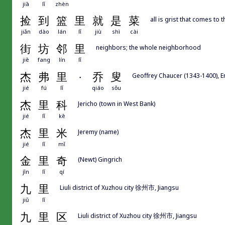
jiā
lǐ
zhèn
捡
到
篮
里
就
是
菜
all is grist that comes to t
jiǎn
dào
lán
lǐ
jiù
shì
cài
街
坊
邻
里
neighbors; the whole neighborhood
jiē
fang
lín
lǐ
杰
弗
里
·
乔
叟
Geoffrey Chaucer (1343-1400)
jié
fú
lǐ
qiáo
sǒu
杰
里
科
Jericho (town in West Bank)
jié
lǐ
kē
杰
里
米
Jeremy (name)
jié
lǐ
mǐ
金
里
奇
(Newt) Gingrich
jīn
lǐ
qí
九
里
Liuli district of Xuzhou city 徐州市, Jiangsu
jiǔ
lǐ
九
里
区
Liuli district of Xuzhou city 徐州市, Jiangsu