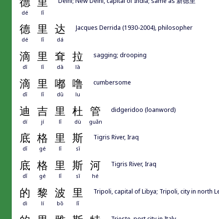
德
里
Delhi; New Delhi, capital of India; same as 新德里
dé
lǐ
德
里
达
Jacques Derrida (1930-2004), philosopher
dé
lǐ
dá
滴
里
耷
拉
sagging; drooping
dī
lǐ
dā
lā
滴
里
嘟
噜
cumbersome
dī
lǐ
dū
lu
迪
吉
里
杜
管
didgeridoo (loanword)
dí
jí
lǐ
dù
guǎn
底
格
里
斯
Tigris River, Iraq
dǐ
gé
lǐ
sī
底
格
里
斯
河
Tigris River, Iraq
dǐ
gé
lǐ
sī
hé
的
黎
波
里
Tripoli, capital of Libya; Tripoli, city in north
dì
lí
bō
lǐ
Trieste, port city in Italy