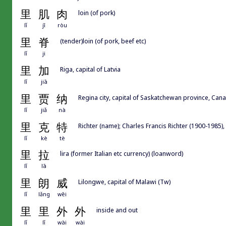
里
肌
肉
loin (of pork)
lǐ
jī
ròu
里
脊
(tender)loin (of pork, beef etc)
lǐ
ji
里
加
Riga, capital of Latvia
lǐ
jiā
里
贾
纳
Regina city, capital of Saskatchewan province, Can
lǐ
jiǎ
nà
里
克
特
Richter (name); Charles Francis Richter (1900-1985)
lǐ
kè
tè
里
拉
lira (former Italian etc currency) (loanword)
lǐ
lā
里
朗
威
Lilongwe, capital of Malawi (Tw)
lǐ
lǎng
wēi
里
里
外
外
inside and out
lǐ
lǐ
wài
wài