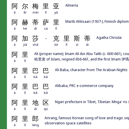
阿
尔
梅
里
亚
Almería
ā
ěr
méi
lǐ
yà
阿
赫
蒂
萨
里
Martti Ahtisaari (1937-), Finnish dipl
ā
hè
dì
sà
lǐ
阿
加
莎
·
克
里
斯
蒂
Agatha Christie
ā
jiā
shā
kè
lǐ
sī
dì
阿
里
Ali (proper name); Imam Ali ibn Abu Talib (c. 600-661)
哈里发 of Islam, reigned 656-661, and the first Imam 伊瑪目
ā
lǐ
阿
里
巴
巴
Ali Baba, character from The Arabian Nights
ā
lǐ
bā
bā
阿
里
巴
巴
Alibaba, PRC e-commerce company
ā
lǐ
bā
bā
阿
里
地
区
Ngari prefecture in Tibet, Tibetan: Mnga' ris 
ā
lǐ
dì
qū
阿
里
郎
Arirang, famous Korean song of love and tragic sep
observation space satellites
ā
lǐ
láng