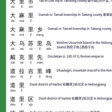
大
里
市
Tali or Dali city in Taichung county 臺中縣|台中县, 
dà
lǐ
shì
大
麻
里
Damali or Tamali township in Taitung county 
dà
má
lǐ
大
麻
里
乡
Damali or Tamali township in Taitung co
dà
má
lǐ
xiāng
大
乌
苏
里
岛
Bolshoi Ussuriisk Island in the Heilon
Island 黑瞎子島|黑瞎子岛
dà
wū
sū
lǐ
dǎo
戴
克
里
先
Diocletian (c. 245-311), Roman emperor
dài
kè
lǐ
xiān
道
拉
吉
里
峰
Dhaulagiri, mountain massif in the Hi
dào
lā
jí
lǐ
fēng
道
里
Daoli district of Harbin 哈爾濱|哈尔滨 in Heilongjiang
dào
lǐ
道
里
区
Daoli district of Harbin 哈爾濱|哈尔滨 in Heilongjia
dào
lǐ
qū