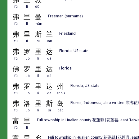
fú
lǐ
dūn
弗
里
曼
Freeman (surname)
fú
lǐ
màn
弗
里
斯
兰
Friesland
fú
lǐ
sī
lán
弗
罗
里
达
Florida, US state
fú
luó
lǐ
dá
佛
罗
里
达
Florida
fú
luó
lǐ
dá
弗
罗
里
达
州
Florida, US state
fú
luó
lǐ
dá
zhōu
弗
洛
里
斯
岛
Flores, Indonesia; also writte
fú
luò
lǐ
sī
dǎo
富
里
Fuli township in Hualien county 花蓮縣|花莲县, east Taiw
fù
lǐ
富
里
乡
Fuli township in Hualien county 花蓮縣|花莲县, east