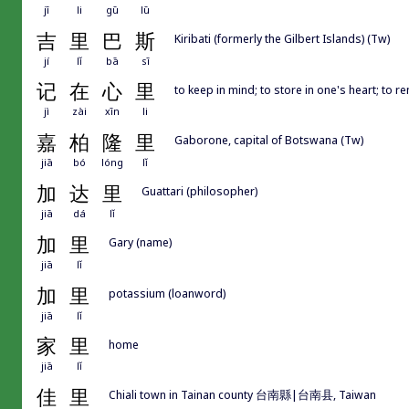
jī
li
gū
lū
吉
里
巴
斯
Kiribati (formerly the Gilbert Islands) (Tw)
jí
lǐ
bā
sī
记
在
心
里
to keep in mind; to store in one's heart; to 
jì
zài
xīn
li
嘉
柏
隆
里
Gaborone, capital of Botswana (Tw)
jiā
bó
lóng
lǐ
加
达
里
Guattari (philosopher)
jiā
dá
lǐ
加
里
Gary (name)
jiā
lǐ
加
里
potassium (loanword)
jiā
lǐ
家
里
home
jiā
lǐ
佳
里
Chiali town in Tainan county 台南縣|台南县, Taiwan