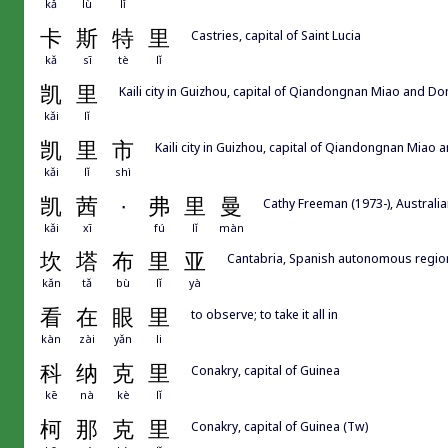
kǎ
lù
lǐ
卡
斯
特
里
Castries, capital of Saint Lucia
kǎ
sī
tè
lǐ
凯
里
Kaili city in Guizhou, capital of Qiandongnan
kǎi
lǐ
凯
里
市
Kaili city in Guizhou, capital of Qiando
kǎi
lǐ
shì
凯
茜
·
弗
里
曼
Cathy Freeman (1973-), Australia
kǎi
xī
fú
lǐ
màn
坎
塔
布
里
亚
Cantabria, Spanish autonomous regi
kǎn
tǎ
bù
lǐ
yà
看
在
眼
里
to observe; to take it all in
kàn
zài
yǎn
li
科
纳
克
里
Conakry, capital of Guinea
kē
nà
kè
lǐ
柯
那
克
里
Conakry, capital of Guinea (Tw)