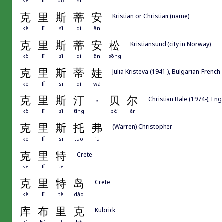
kè
lǐ
pǔ
sī
克
里
斯
蒂
安
Kristian or Christian (name)
kè
lǐ
sī
dì
ān
克
里
斯
蒂
安
松
Kristiansund (city in Norway)
kè
lǐ
sī
dì
ān
sōng
克
里
斯
蒂
娃
Julia Kristeva (1941-), Bulgarian-French
kè
lǐ
sī
dì
wá
克
里
斯
汀
·
贝
尔
Christian Bale (1974-), Eng
kè
lǐ
sī
tīng
bèi
ěr
克
里
斯
托
弗
(Warren) Christopher
kè
lǐ
sī
tuō
fú
克
里
特
Crete
kè
lǐ
tè
克
里
特
岛
Crete
kè
lǐ
tè
dǎo
库
布
里
克
Kubrick
kù
bù
lǐ
kè