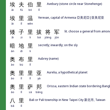
埃
夫
伯
里
Avebury (stone circle near Stonehenge)
āi
fū
bó
lǐ
埃
里
温
Yerevan, capital of Armenia 亞美尼亞|亚美尼亚
āi
lǐ
wēn
矮
子
里
拔
将
军
lit. choose a general from among
ǎi
zi
li
bá
jiāng
jūn
暗
地
里
secretly; inwardly; on the sly
àn
dì
li
奥
布
里
Aubrey (name)
ào
bù
lǐ
奥
里
里
亚
Aurelia, a hypothetical planet
ào
lǐ
lǐ
yà
奥
里
萨
邦
Orissa, eastern Indian state bordering Ban
ào
lǐ
sà
bāng
八
里
Bali or Pali township in New Taipei City 新北市, Taiwan
bā
lǐ