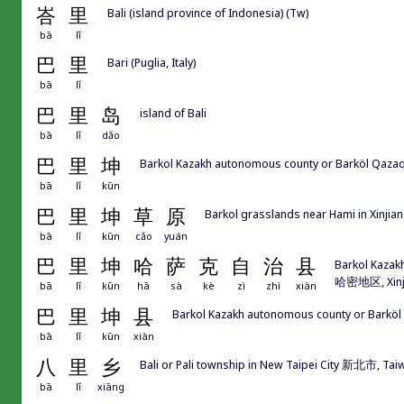
峇
里
Bali (island province of Indonesia) (Tw)
bā
lǐ
巴
里
Bari (Puglia, Italy)
bā
lǐ
巴
里
岛
island of Bali
bā
lǐ
dǎo
巴
里
坤
Barkol Kazakh autonomous county or Barköl Qaz
bā
lǐ
kūn
巴
里
坤
草
原
Barkol grasslands near Hami in Xinjia
bā
lǐ
kūn
cǎo
yuán
巴
里
坤
哈
萨
克
自
治
县
Barkol Kazak
哈密地区, Xinj
bā
lǐ
kūn
hā
sà
kè
zì
zhì
xiàn
巴
里
坤
县
Barkol Kazakh autonomous county or Bark
bā
lǐ
kūn
xiàn
八
里
乡
Bali or Pali township in New Taipei City 新北市, Tai
bā
lǐ
xiāng