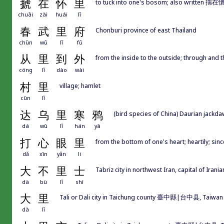
搋
在
怀
里
to tuck into one's bosom; also writte
chuāi
zài
huái
lǐ
春
武
里
府
Chonburi province of east Thailand
chūn
wǔ
lǐ
fǔ
从
里
到
外
from the inside to the outside; through and 
cóng
lǐ
dào
wài
村
里
village; hamlet
cūn
lǐ
达
乌
里
寒
鸦
(bird species of China) Daurian jackd
dá
wū
lǐ
hán
yā
打
心
眼
里
from the bottom of one's heart; heartily; sinc
dǎ
xīn
yǎn
li
大
不
里
士
Tabriz city in northwest Iran, capital of Irani
dà
bù
lǐ
shì
大
里
Tali or Dali city in Taichung county 臺中縣|台中县, Taiwan
dà
lǐ