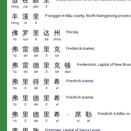
放
在
眼
里
fàng
zài
yǎn
lǐ
丰
溪
里
P'unggye in Kilju county, North Hamgyeong province
fēng
xī
lǐ
佛
罗
里
达
州
Florida
fó
luó
lǐ
dá
zhōu
弗
雷
德
里
克
Frederick (name)
fú
léi
dé
lǐ
kè
弗
雷
德
里
克
顿
Fredericton, capital of New Bru
fú
léi
dé
lǐ
kè
dùn
弗
里
得
里
希
Friedrich (name)
fú
lǐ
dé
lǐ
xī
弗
里
德
里
希
Friedrich (name)
fú
lǐ
dé
lǐ
xī
弗
里
德
里
希
·
席
勒
Friedrich Schiller 
fú
lǐ
dé
lǐ
xī
xí
lè
弗
里
敦
Freetown, capital of Sierra Leone