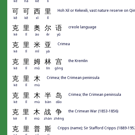
kē
nà
kè
lǐ
可
可
西
里
Hoh Xil or Kekexili, vast nature reserve o
kě
kě
xī
lǐ
克
里
奥
尔
语
creole language
kè
lǐ
ào
ěr
yǔ
克
里
米
亚
Crimea
kè
lǐ
mǐ
yà
克
里
姆
林
宫
the Kremlin
kè
lǐ
mǔ
lín
gōng
克
里
木
Crimea; the Crimean peninsula
kè
lǐ
mù
克
里
木
半
岛
Crimea; the Crimean peninsula
kè
lǐ
mù
bàn
dǎo
克
里
木
战
争
the Crimean War (1853-1856)
kè
lǐ
mù
zhàn
zhēng
克
里
普
斯
Cripps (name); Sir Stafford Cripps (1889-1952)