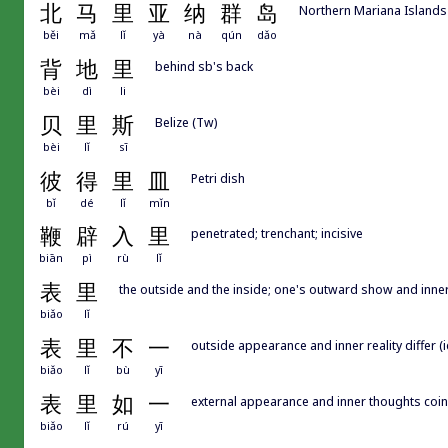
北
马
里
亚
纳
群
岛
Northern Mariana Islands
běi
mǎ
lǐ
yà
nà
qún
dǎo
背
地
里
behind sb's back
bèi
dì
li
贝
里
斯
Belize (Tw)
bèi
lǐ
sī
彼
得
里
皿
Petri dish
bǐ
dé
lǐ
mǐn
鞭
辟
入
里
penetrated; trenchant; incisive
biān
pì
rù
lǐ
表
里
the outside and the inside; one's outward show and inner 
biǎo
lǐ
表
里
不
一
outside appearance and inner reality differ (
biǎo
lǐ
bù
yī
表
里
如
一
external appearance and inner thoughts coinc
biǎo
lǐ
rú
yī