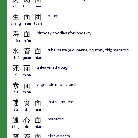
ròu
tāng
miàn
生
面
团
dough
shēng
miàn
tuán
寿
面
birthday noodles (for longevity)
shòu
miàn
水
管
面
tube pasta (e.g. penne, rigatoni, ziti); macaroni
shuǐ
guǎn
miàn
死
面
unleavened dough
sǐ
miàn
素
面
vegetable noodle dish
sù
miàn
速
食
面
instant noodles
sù
shí
miàn
通
心
面
macaroni
tōng
xīn
miàn
弯
管
面
elbow pasta