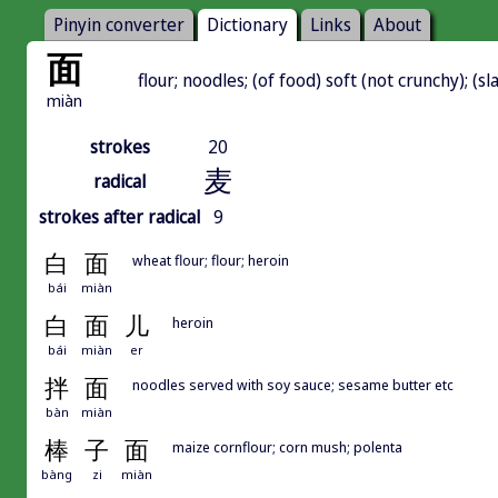
Pinyin converter
Dictionary
Links
About
面
flour; noodles; (of food) soft (not crunchy); (sl
miàn
strokes
20
麦
radical
strokes after radical
9
白
面
wheat flour; flour; heroin
bái
miàn
白
面
儿
heroin
bái
miàn
er
拌
面
noodles served with soy sauce; sesame butter etc
bàn
miàn
棒
子
面
maize cornflour; corn mush; polenta
bàng
zi
miàn