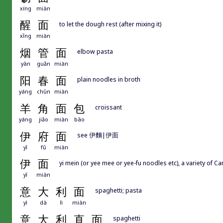
xíng
miàn
醒
面
to let the dough rest (after mixing it)
xǐng
miàn
烟
管
面
elbow pasta
yān
guǎn
miàn
阳
春
面
plain noodles in broth
yáng
chūn
miàn
羊
角
面
包
croissant
yáng
jiǎo
miàn
bāo
伊
府
面
see 伊麵|伊面
yī
fǔ
miàn
伊
面
yi mein (or yee mee or yee-fu noodles etc), a variety of 
yī
miàn
意
大
利
面
spaghetti; pasta
yì
dà
lì
miàn
意
大
利
直
面
spaghetti