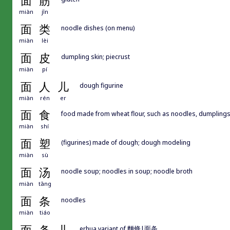
面
筋
miàn
jīn
面
类
noodle dishes (on menu)
miàn
lèi
面
皮
dumpling skin; piecrust
miàn
pí
面
人
儿
dough figurine
miàn
rén
er
面
食
food made from wheat flour, such as noodles, dumplings
miàn
shí
面
塑
(figurines) made of dough; dough modeling
miàn
sù
面
汤
noodle soup; noodles in soup; noodle broth
miàn
tāng
面
条
noodles
miàn
tiáo
erhua variant of 麵條|面条