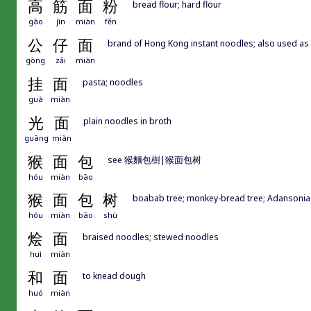
高
筋
面
粉
bread flour; hard flour
gāo
jīn
miàn
fěn
公
仔
面
brand of Hong Kong instant noodles; also used as 
gōng
zǎi
miàn
挂
面
pasta; noodles
guà
miàn
光
面
plain noodles in broth
guāng
miàn
猴
面
包
see 猴麵包樹|猴面包树
hóu
miàn
bāo
猴
面
包
树
boabab tree; monkey-bread tree; Adansonia 
hóu
miàn
bāo
shù
烩
面
braised noodles; stewed noodles
huì
miàn
和
面
to knead dough
huó
miàn