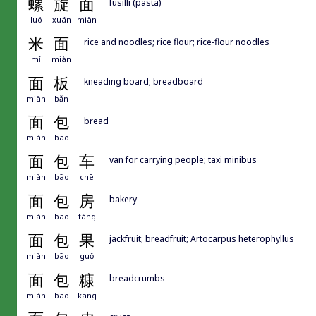
螺
旋
面
fusilli (pasta)
luó
xuán
miàn
米
面
rice and noodles; rice flour; rice-flour noodles
mǐ
miàn
面
板
kneading board; breadboard
miàn
bǎn
面
包
bread
miàn
bāo
面
包
车
van for carrying people; taxi minibus
miàn
bāo
chē
面
包
房
bakery
miàn
bāo
fáng
面
包
果
jackfruit; breadfruit; Artocarpus heterophyllus
miàn
bāo
guǒ
面
包
糠
breadcrumbs
miàn
bāo
kāng