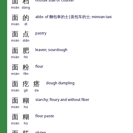
面
档
miàn
dàng
面
的
abbr. of 麵包車的士|面包车的士; minivan taxi
miàn
dī
面
点
pastry
miàn
diǎn
面
肥
leaven; sourdough
miàn
féi
面
粉
flour
miàn
fěn
面
疙
瘩
dough dumpling
miàn
gē
da
面
糊
starchy; floury and without fiber
miàn
hú
面
糊
flour paste
miàn
hù
gluten