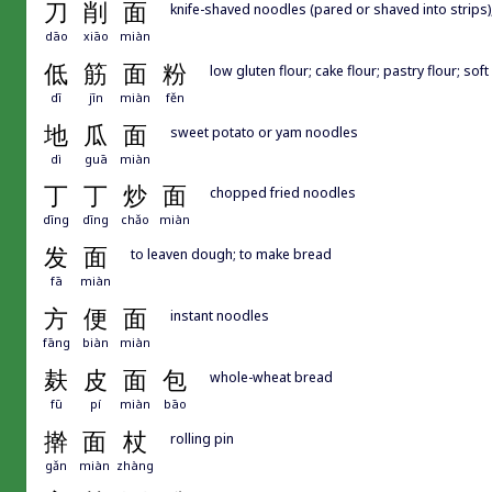
刀
削
面
knife-shaved noodles (pared or shaved into strips),
dāo
xiāo
miàn
低
筋
面
粉
low gluten flour; cake flour; pastry flour; soft
dī
jīn
miàn
fěn
地
瓜
面
sweet potato or yam noodles
dì
guā
miàn
丁
丁
炒
面
chopped fried noodles
dīng
dīng
chǎo
miàn
发
面
to leaven dough; to make bread
fā
miàn
方
便
面
instant noodles
fāng
biàn
miàn
麸
皮
面
包
whole-wheat bread
fū
pí
miàn
bāo
擀
面
杖
rolling pin
gǎn
miàn
zhàng