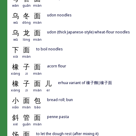
wān
guǎn
miàn
乌
冬
面
udon noodles
wū
dōng
miàn
乌
龙
面
udon (thick Japanese-style) wheat-flour noodles
wū
lóng
miàn
下
面
to boil noodles
xià
miàn
橡
子
面
acorn flour
xiàng
zi
miàn
橡
子
面
儿
erhua variant of 橡子麵|橡子面
xiàng
zi
miàn
er
小
面
包
bread roll; bun
xiǎo
miàn
bāo
斜
管
面
penne pasta
xié
guǎn
miàn
饧
面
to let the dough rest (after mixing it)