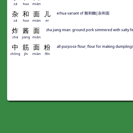
zá
huo
miàn
杂
和
面
儿
erhua variant of 雜和麵|杂和面
zá
huo
miàn
er
炸
酱
面
zha jiang mian: ground pork simmered with salty f
zhá
jiàng
miàn
中
筋
面
粉
all-purpose flour; flour for making dumplin
zhōng
jīn
miàn
fěn