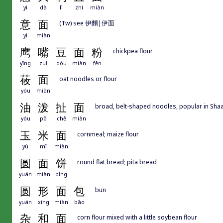
yì
dà
lì
zhí
miàn
意
面
(Tw) see 伊麵|伊面
yì
miàn
鹰
嘴
豆
面
粉
chickpea flour
yīng
zuǐ
dòu
miàn
fěn
莜
面
oat noodles or flour
yóu
miàn
油
泼
扯
面
broad, belt-shaped noodles, popular in Sha
yóu
pō
chě
miàn
玉
米
面
cornmeal; maize flour
yù
mǐ
miàn
圆
面
饼
round flat bread; pita bread
yuán
miàn
bǐng
圆
形
面
包
bun
yuán
xíng
miàn
bāo
杂
和
面
corn flour mixed with a little soybean flour