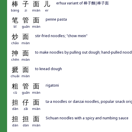
棒
子
面
儿
erhua variant of 棒子麵|棒子面
bàng
zi
miàn
er
笔
管
面
penne pasta
bǐ
guǎn
miàn
炒
面
stir-fried noodles; "chow mein"
chǎo
miàn
抻
面
to make noodles by pulling out dough; hand-pulled nood
chēn
miàn
搋
面
to knead dough
chuāi
miàn
粗
管
面
rigatoni
cū
guǎn
miàn
担
仔
面
ta-a noodles or danzai noodles, popular snack ori
dān
zǎi
miàn
担
担
面
Sichuan noodles with a spicy and numbing sauce
dàn
dàn
miàn