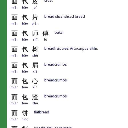
面
包
皮
crust
miàn
bāo
pí
面
包
片
bread slice; sliced bread
miàn
bāo
piàn
面
包
师
傅
baker
miàn
bāo
shī
fù
面
包
树
breadfruit tree; Artocarpus altilis
miàn
bāo
shù
面
包
屑
breadcrumbs
miàn
bāo
xiè
面
包
心
breadcrumbs
miàn
bāo
xīn
面
包
渣
breadcrumbs
miàn
bāo
zhā
面
饼
flatbread
miàn
bǐng
noodle stall or counter