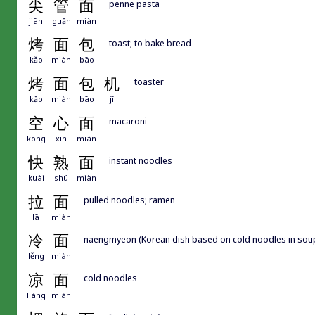
尖
管
面
penne pasta
jiān
guǎn
miàn
烤
面
包
toast; to bake bread
kǎo
miàn
bāo
烤
面
包
机
toaster
kǎo
miàn
bāo
jī
空
心
面
macaroni
kōng
xīn
miàn
快
熟
面
instant noodles
kuài
shú
miàn
拉
面
pulled noodles; ramen
lā
miàn
冷
面
naengmyeon (Korean dish based on cold noodles in sou
lěng
miàn
凉
面
cold noodles
liáng
miàn