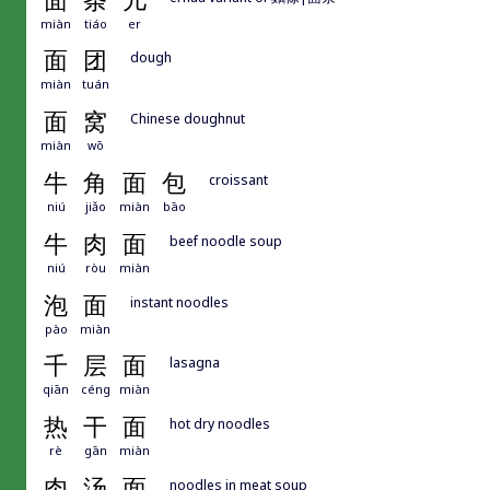
面
条
儿
miàn
tiáo
er
面
团
dough
miàn
tuán
面
窝
Chinese doughnut
miàn
wō
牛
角
面
包
croissant
niú
jiǎo
miàn
bāo
牛
肉
面
beef noodle soup
niú
ròu
miàn
泡
面
instant noodles
pào
miàn
千
层
面
lasagna
qiān
céng
miàn
热
干
面
hot dry noodles
rè
gān
miàn
肉
汤
面
noodles in meat soup