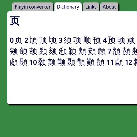
Pinyin converter
Dictionary
Links
About
页
页
頄
顶
顷
须
项
顺
顸
预
顼
顽
0
2
3
4
颊
颌
颉
颎
颏
颋
颍
頬
頞
頠
頯
頳
7
顑
顕
颡
颠
颟
颞
顜
顚
顗
顣
10
11
12