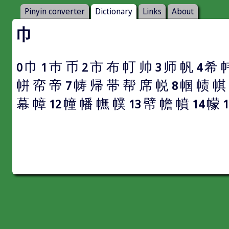
Pinyin converter
Dictionary
Links
About
巾
巾
巿
币
市
布
帄
帅
师
帆
希
0
1
2
3
4
帡
帟
帝
帱
帰
帯
帮
席
帨
帼
帻
帺
7
8
幕
幛
幢
幡
幠
幞
幦
幨
幩
幪
12
13
14
1