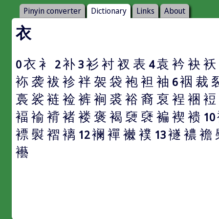
Pinyin converter
Dictionary
Links
About
衣
衣
衤
补
衫
衬
衩
表
袁
衿
袂
袄
0
2
3
4
袮
袭
袚
袗
袢
袈
袋
袍
袒
袖
裀
裁
6
裛
裟
裢
裣
裤
裥
裘
裕
裔
裒
裎
裍
裋
褔
褕
褙
褚
褛
褒
褐
褏
褎
褊
褉
䙌
10
褾
褽
褶
褵
襕
襌
襋
襆
襚
襛
襜
12
13
襼