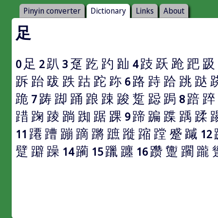
Pinyin converter
Dictionary
Links
About
足
足
趴
趸
趷
趵
䟖
跂
跃
跄
跁
趿
0
2
3
4
跅
跆
跋
跌
跍
跎
䟢
路
跱
跲
跳
跶
6
跪
踌
踋
踊
踉
踈
踆
踅
跽
跼
踣
踤
7
8
踖
踘
踜
䠀
踟
踞
踝
蹄
蹁
蹀
踽
蹂
9
蹮
蹧
蹦
蹢
蹡
蹠
蹝
蹜
蹚
蹙
䠞
11
12
躄
躃
躁
躏
躐
躔
躜
躛
躙
躘
14
15
16