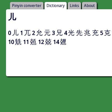
Pinyin converter
Dictionary
Links
About
儿
儿
兀
允
元
兄
光
先
兆
充
克
0
1
2
3
4
5
兟
兡
兢
兣
10
11
12
14