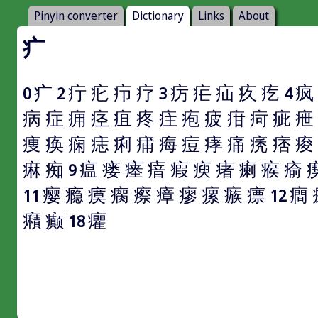
Pinyin converter
Dictionary
Links
About
疒
疒
疔
疕
疖
疗
疠
疟
疝
疚
疙
疯
0
2
3
4
病
症
痈
痉
疽
疼
疰
疱
疲
疳
疴
疵
疶
痩
痪
痫
痣
痢
痡
痗
痘
痚
痛
痜
痞
痠
痳
痴
瘟
瘘
瘗
瘖
瘕
瘐
瘏
瘌
瘊
瘉
9
瘿
瘾
瘼
瘸
瘵
瘴
瘳
瘰
瘯
瘭
癎
11
12
癪
癫
癯
18