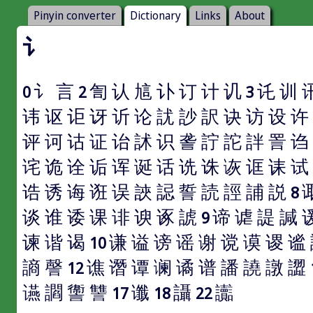
Pinyin converter
Dictionary
Links
About
讠
讠
言
訇
认
訄
讣
订
计
讥
讬
训
0
2
3
讳
讴
讵
讶
䜣
论
訧
訬
訳
诀
访
设
许
评
诃
诂
证
诒
訹
识
詟
詝
詑
詊
詈
诌
诧
诡
诠
诟
诨
诞
话
诜
诛
诙
诓
诔
试
诰
诱
诲
诳
误
䛟
誋
誓
読
誙
誧
説
8
谈
谁
诿
课
诽
谀
诼
諕
谛
谑
諟
諴
9
谏
谐
谒
谦
谥
谤
谣
谢
谠
谟
谡
谧
10
謪
謦
谯
谮
谭
谰
谲
谱
譒
譊
譈
譅
12
䜩
讇
讏
讐
谶
讘
讟
17
18
22