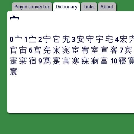
Pinyin converter
Dictionary
Links
About
宀
宀
㝉
宁
它
宄
安
守
宇
宅
宏
0
1
2
3
4
官
宙
宫
宪
宩
宨
宦
宥
室
宣
客
宾
6
7
寁
寀
宿
寪
寔
寓
寒
寐
寎
富
寝
9
10
寰