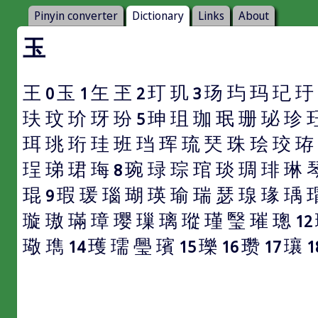
Pinyin converter
Dictionary
Links
About
玉
王
玉
玍
玊
玎
玑
玚
玙
玛
玘
玗
0
1
2
3
玞
玟
玠
玡
玢
珅
珇
珈
珉
珊
珌
珍
5
珥
珧
珩
珪
班
珰
珲
琉
珡
珠
㻅
珓
珔
珵
珶
珺
珻
琬
琭
琮
琯
琰
琱
琲
琳
8
琨
瑕
瑗
瑙
瑚
瑛
瑜
瑞
瑟
瑔
瑑
瑀
9
璇
璈
璊
璋
璎
璅
璃
瑽
瑾
瑿
璀
璁
12
璥
㻽
瓁
瓀
璺
璸
瓅
瓒
瓖
14
15
16
17
1